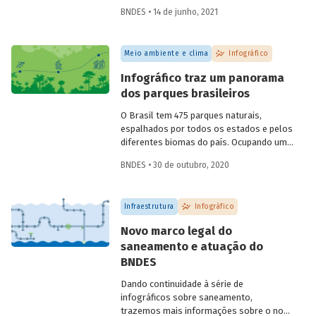
reproduzir o ciclo natural da floresta,
BNDES • 14 de junho, 2021
mantendo-a em pé e contribuindo para a
manutenção de sua biodiversidade,
produtividade, capacidade de regeneração
Meio ambiente e clima
Infográfico
e demais funções ecológicas, econômicas
e sociais. Confira o infográfico que
Infográfico traz um panorama
preparamos para explicar como isso
dos parques brasileiros
funciona.
O Brasil tem 475 parques naturais,
espalhados por todos os estados e pelos
diferentes biomas do país. Ocupando uma
área total de 364 mil km², esses parques
BNDES • 30 de outubro, 2020
são unidades de conservação destinadas
à preservação de ecossistemas naturais
de grande relevância ecológica e beleza
Infraestrutura
Infográfico
cênica. Preparamos um infográfico para
você conhecer as principais
Novo marco legal do
características dos parques brasileiros e
saneamento e atuação do
entender como eles podem contribuir
BNDES
para conciliar preservação ambiental e
estímulo ao turismo.
Dando continuidade à série de
infográficos sobre saneamento,
trazemos mais informações sobre o novo