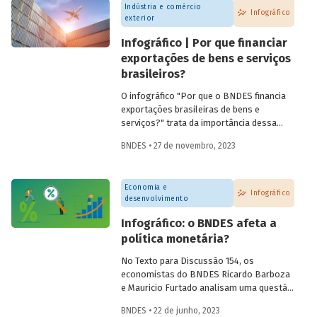
Indústria e comércio
Infográfico
exterior
Infográfico | Por que financiar
exportações de bens e serviços
brasileiros?
O infográfico "Por que o BNDES financia
exportações brasileiras de bens e
serviços?" trata da importância dessa
atividade, explica por que países contam
BNDES • 27 de novembro, 2023
com sistemas públicos de apoio à
exportação e apresenta dados e fatos
sobre a atuação do Banco.
Economia e
Infográfico
desenvolvimento
Infográfico: o BNDES afeta a
política monetária?
No Texto para Discussão 154, os
economistas do BNDES Ricardo Barboza
e Mauricio Furtado analisam uma questão
recorrente no debate público: o possível
BNDES • 22 de junho, 2023
impacto da atuação do BNDES sobre a