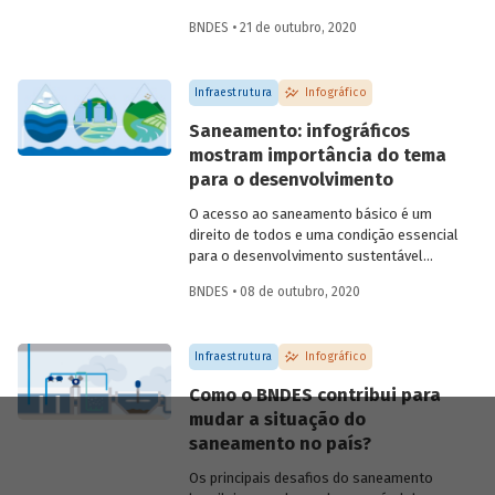
marco legal do setor (Lei 14.026/2020),
BNDES • 21 de outubro, 2020
aprovado este ano, e sobre a contribuição
do BNDES para ampliar o acesso e
melhorar a qualidades dos serviços no
Infraestrutura
Infográfico
país.
Saneamento: infográficos
mostram importância do tema
para o desenvolvimento
O acesso ao saneamento básico é um
direito de todos e uma condição essencial
para o desenvolvimento sustentável
brasileiro. Para que você entenda a
BNDES • 08 de outubro, 2020
importância do tema, preparamos uma
série de infográficos sobre saneamento,
abordando conceitos, situação atual do
Infraestrutura
Infográfico
país, impactos para população e meio
ambiente, e o caminho para
Como o BNDES contribui para
universalização dos serviços.
mudar a situação do
saneamento no país?
Os principais desafios do saneamento