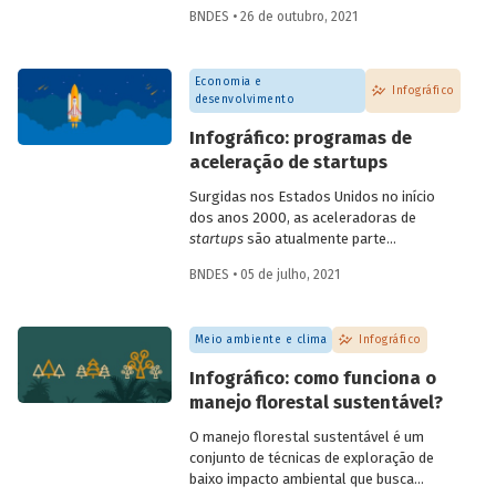
informações sobre os principais marcos
BNDES • 26 de outubro, 2021
no esforço global em prol do
desenvolvimento sustentável.
Economia e
Infográfico
desenvolvimento
Infográfico: programas de
aceleração de startups
Surgidas nos Estados Unidos no início
dos anos 2000, as aceleradoras de
startups
são atualmente parte
importante do ecossistema de
BNDES • 05 de julho, 2021
empreendedorismo. Com diferentes
metodologias e focos de atuação, os
programas de aceleração contribuem
Meio ambiente e clima
Infográfico
para ajudar
startups
e empreendedores,
em diferentes estágios de
Infográfico: como funciona o
desenvolvimento, a construir e consolidar
manejo florestal sustentável?
seus negócios. Entenda tudo sobre como
eles funcionam no infográfico que
O manejo florestal sustentável é um
preparamos.
conjunto de técnicas de exploração de
baixo impacto ambiental que busca