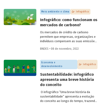
taxa de juro neutra e a potência da política
monetária.
Meio ambiente e clima
Infográfico
Infográfico: como funcionam os
mercados de carbono?
Os mercados de crédito de carbono
permitem que empresas, organizações e
indivíduos compensem as suas emissões
de gases de efeito estufa (GEE) a partir
BNDES • 08 de novembro, 2022
da aquisição de créditos gerados por
projetos de redução de emissões e/ou de
captura de carbono. A ideia por trás deles
Economia e
é transferir o custo social das emissões
Infográfico
desenvolvimento
para os agentes emissores, ajudando a
conter o aquecimento global e as
Sustentabilidade: infográfico
mudanças climáticas.
apresenta uma breve história
do conceito
O infográfico “Uma breve história da
sustentabilidade” apresenta a evolução
do conceito ao longo do tempo, trazendo