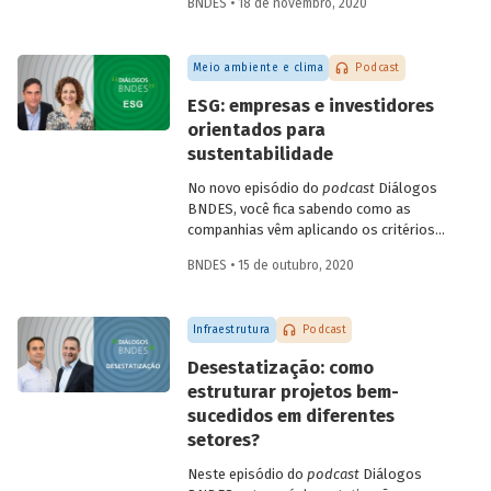
BNDES • 18 de novembro, 2020
Infraestrutura, Concessões e PPPs do
BNDES, Fábio Abrahão, explicam o que é
infraestrutura sustentável e conversam
Meio ambiente e clima
Podcast
sobre como os investimentos nessa área
podem impulsionar a recuperação
ESG: empresas e investidores
econômica no Brasil, criando empregos e
orientados para
melhorando a qualidade de vida da
sustentabilidade
população.
No novo episódio do
podcast
Diálogos
BNDES, você fica sabendo como as
companhias vêm aplicando os critérios
ESG – do inglês
environmental, social
BNDES • 15 de outubro, 2020
and governance
- para adaptar seus
negócios a um mercado global cada vez
mais preocupado com sustentabilidade.
Infraestrutura
Podcast
Confira o bate-papo entre Sonia Favaretto
(SDG Pioneer pelo Pacto Global da ONU)
Desestatização: como
e Julio Leite (superintendente do BNDES).
estruturar projetos bem-
sucedidos em diferentes
setores?
Neste episódio do
podcast
Diálogos