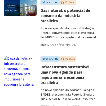
Infraestrutura
Podcast
Gás natural: o potencial de
consumo da indústria
brasileira
No novo episódio do
podcast
Diálogos
BNDES, conversamos com Flavio Mota,
do BNDES, sobre o potencial da demanda
industrial brasileira por gás natural. A
BNDES • 23 de fevereiro, 2021
conversa passa pela indústria química,
com participação de Fátima Giovanna,
diretora de Economia e Estatística da
Infraestrutura
Podcast
Abiquim, e pela siderurgia, com
participação de José Carlos D’Abreu,
Infraestrutura sustentável:
conselheiro da ABM e professor emérito
uma nova agenda para
da PUC-Rio e do IME, e Marco Polo de
impulsionar a economia
Mello Lopes, presidente-executivo do
Instituto Aço Brasil.
brasileira
No novo episódio do podcast Diálogos
BNDES, o economista Rogério Studart,
que é sênior fellow do World Resources
Institute (WRI), e o Diretor de