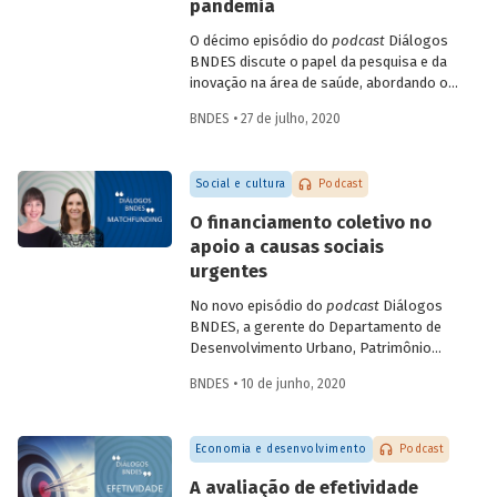
campos como a terapia celular e a terapia
pandemia
gênica. Entenda como se deu a estratégia
O décimo episódio do
podcast
Diálogos
de incorporação da biotecnologia pelo
BNDES discute o papel da pesquisa e da
setor farmacêutico no Brasil.
inovação na área de saúde, abordando os
avanços mais recentes no combate à
BNDES • 27 de julho, 2020
Covid-19. Na conversa, a gerente setorial
do Departamento do Complexo Industrial
e de Serviços de Saúde do BNDES, Carla
Social e cultura
Podcast
Reis, e a professora da Coppe-UFRJ e
coordenadora do Laboratório de
O financiamento coletivo no
Engenharia de Cultivos Celulares (LECC),
apoio a causas sociais
Leda Castilho, falam das parcerias
urgentes
brasileiras para testagem e produção de
vacinas contra o novo coronavírus, e
No novo episódio do
podcast
Diálogos
sobre o teste de diagnóstico
BNDES, a gerente do Departamento de
desenvolvido pela UFRJ, que deve
Desenvolvimento Urbano, Patrimônio
contribuir para identificar com maior
Histórico e Turismo do BNDES Patricia
precisão e menor custo os casos da
BNDES • 10 de junho, 2020
Zendron e a co-fundadora da Benfeitoria
doença.
Tati Leite conversam sobre a difusão do
matchfunding
(que agrega a participação
Economia e desenvolvimento
Podcast
de um doador institucional ao
crowdfunding
) no contexto do combate à
A avaliação de efetividade
pandemia e sobre suas possibilidades