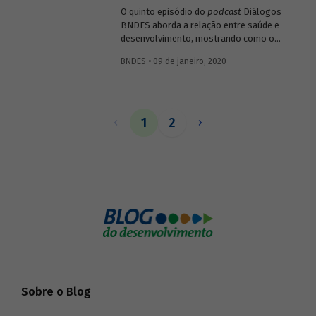
O quinto episódio do
podcast
Diálogos
BNDES aborda a relação entre saúde e
desenvolvimento, mostrando como o
setor impacta diretamente o bem-estar e
BNDES • 09 de janeiro, 2020
a capacidade produtiva da população, mas
também como pode gerar resultados
positivos para a economia ao estimular
atividades ligadas a pesquisa, inovação e
tecnologia.
1
2
Sobre o Blog