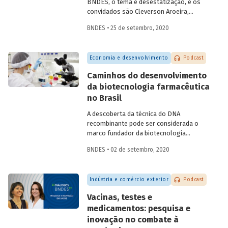
BNDES, o tema é desestatização, e os
convidados são Cleverson Aroeira,
superintendente da Área de Estruturação
BNDES • 25 de setembro, 2020
de Parcerias de Investimento do BNDES, e
Fernando Camacho,
investment officer
da
International Finance Corporation (IFC),
Economia e desenvolvimento
Podcast
do Grupo Banco Mundial. Na conversa,
eles falam sobre as diferentes
Caminhos do desenvolvimento
modalidades de desestatização, os
da biotecnologia farmacêutica
modelos de regulação e contrato, o
no Brasil
processo de estruturação de projetos e
os setores com mais potencial para os
A descoberta da técnica do DNA
investimentos e parcerias com o setor
recombinante pode ser considerada o
privado.
marco fundador da biotecnologia
moderna, permitindo criar células
BNDES • 02 de setembro, 2020
capazes de produzir novas proteínas ou
proteínas já encontradas na natureza, em
larga escala. Na área de saúde, a
Indústria e comércio exterior
Podcast
biotecnologia avançou em atividades
como o desenvolvimento de
Vacinas, testes e
medicamentos e vacinas, de reagentes
medicamentos: pesquisa e
para diagnóstico e de materiais médicos
inovação no combate à
e odontológicos, assim como em novos