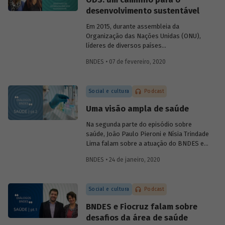
foram alcançadas e, se necessário,
desenvolvimento sustentável
corrigir rumos.
Em 2015, durante assembleia da
Organização das Nações Unidas (ONU),
líderes de diversos países
comprometeram-se com uma ação
BNDES • 07 de fevereiro, 2020
comum em prol do desenvolvimento
sustentável, consolidada na Agenda 2030
e em 17 Objetivos de Desenvolvimento
Social e cultura
Podcast
Sustentável, os ODS. No sexto episódio
do podcast
Diálogos BNDES
, Marta
Uma visão ampla de saúde
Bandeira de Freitas (BNDES) e Tatiana
Araújo (CEBDS) falam sobre importância
Na segunda parte do episódio sobre
dessa agenda para enfrentar os principais
saúde, João Paulo Pieroni e Nísia Trindade
desafios relacionados ao
Lima falam sobre a atuação do BNDES e
desenvolvimento mundial.
da Fiocruz no setor, explicando como as
BNDES • 24 de janeiro, 2020
instituições contribuem para a
sustentabilidade do Sistema Único de
Saúde (SUS) e para o desenvolvimento do
Social e cultura
Podcast
chamado complexo industrial e de
serviços da saúde.
BNDES e Fiocruz falam sobre
desafios da área de saúde