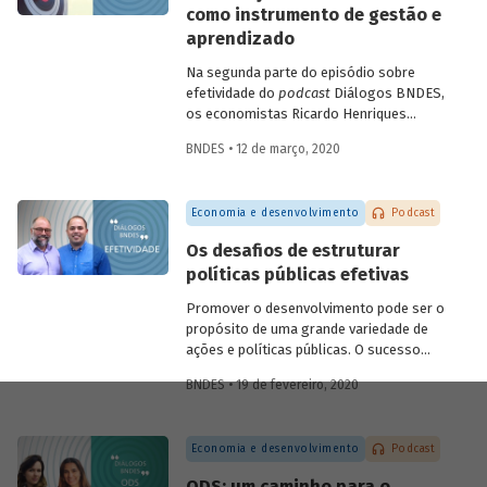
como instrumento de gestão e
futuras.
aprendizado
Na segunda parte do episódio sobre
efetividade do
podcast
Diálogos BNDES,
os economistas Ricardo Henriques
(Instituto Unibanco) e Victor Pina
BNDES • 12 de março, 2020
(BNDES) conversam sobre a importância
de estruturar as políticas com base em
evidências, de desenvolver projetos-
Economia e desenvolvimento
Podcast
piloto para depois dar escala às ações e
de usar as avaliações como insumo para
Os desafios de estruturar
rever ou ajustar as iniciativas. Eles
políticas públicas efetivas
discutem ainda quais são as tendências
do tema para os próximos anos.
Promover o desenvolvimento pode ser o
propósito de uma grande variedade de
ações e políticas públicas. O sucesso
dessas ações, no entanto, não é trivial.
BNDES • 19 de fevereiro, 2020
Alcançar o(s) objetivo(s) almejado(s)
pelas políticas públicas passa por definir
claramente os resultados pretendidos e
Economia e desenvolvimento
Podcast
monitorar e avaliar um conjunto de
indicadores que permita dizer se eles
ODS: um caminho para o