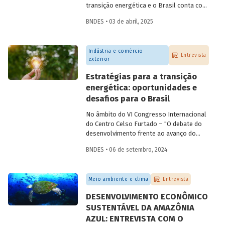
transição energética e o Brasil conta com
os recursos naturais necessários para
BNDES • 03 de abril, 2025
despontar como
player
nesse setor.
Conversamos com
Constantine
Karayannopoulos
, especialista na
Indústria e comércio
indústria de terras raras e minerais
Entrevista
exterior
críticos, para entender o potencial do
Brasil e alguns passos que precisam ser
Estratégias para a transição
tomados para alcançarmos esse objetivo.
energética: oportunidades e
desafios para o Brasil
No âmbito do VI Congresso Internacional
do Centro Celso Furtado – "O debate do
desenvolvimento frente ao avanço do
conservadorismo" – conversamos com o
BNDES • 06 de setembro, 2024
professor André Tosi Furtado, doutor pela
Universidade de Paris I (Pantheon-
Sorbonne) e professor titular da Unicamp,
Meio ambiente e clima
Entrevista
sobre estratégias nacionais de transição
energética e reindustrialização.
DESENVOLVIMENTO ECONÔMICO
SUSTENTÁVEL DA AMAZÔNIA
AZUL: ENTREVISTA COM O