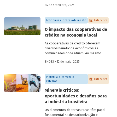
do BNDES, e representantes de duas das
24 de setembro, 2025
novas empresas investidas pela
BNDESPAR – Vinicius Mazza, Diretor de
Finanças e Gente e Gestão da Santa Clara
Economia e desenvolvimento
Entrevista
Agrociência Industrial, e Eduardo Couto,
CFO da Eve Air Mobility – sobre a
O impacto das cooperativas de
importância da atuação de bancos de
crédito na economia local
desenvolvimento no mercado de capitais,
a nova estratégia do BNDES e os planos
As cooperativas de crédito oferecem
das investidas.
diversos benefícios econômicos às
comunidades onde atuam. Ao mesmo
tempo em que geram emprego, renda,
BNDES • 12 de maio, 2025
arrecadação e produtividade; reduzem
pobreza, fortalecem capital social e
melhoram indicadores educacionais.
Indústria e comércio
Conversamos com o pesquisador da Fipe,
Entrevista
exterior
Alison Pablo de Oliveira, sobre o impacto
dessas cooperativas na economia local.
Minerais críticos:
oportunidades e desafios para
a indústria brasileira
Os elementos de terras raras têm papel
fundamental na descarbonização e