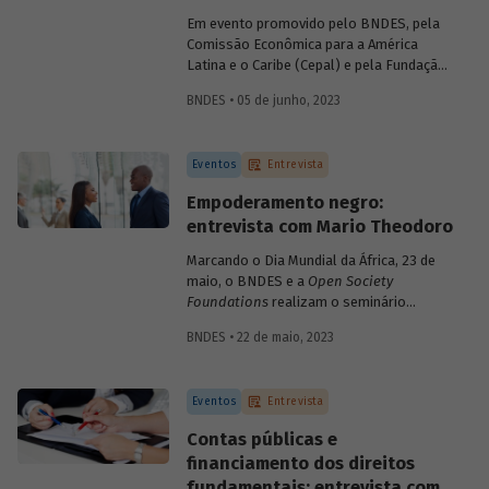
relatório "Financiando o
Big Push
:
Em evento promovido pelo BNDES, pela
caminhos para destravar a transição
Comissão Econômica para a América
social e ecológica no Brasil".
Latina e o Caribe (Cepal) e pela Fundação
Friedrich Ebert Stiftung (FES), nesta
BNDES • 05 de junho, 2023
segunda-feira, 5 de junho, especialistas
discutem caminhos e estratégias para
destravar a transição social e ecológica
Eventos
Entrevista
no Brasil e na América Latina. Para saber
mais sobre o conceito de
big push
Empoderamento negro:
ambiental, conversamos com a
entrevista com Mario Theodoro
economista Camila Gramkow, da Cepal,
que coordenou o relatório “Financiando o
Marcando o Dia Mundial da África, 23 de
Big Push
: caminhos para destravar a
maio, o BNDES e a
Open Society
transição social e ecológica no Brasil”,
Foundations
realizam o seminário
divulgado durante o evento.
Empoderamento Negro para
BNDES • 22 de maio, 2023
Transformação da Economia. O encontro
visa discutir os impactos positivos da
diversidade étnico-racial nos setores
Eventos
Entrevista
financeiro e empresarial brasileiros. Em
entrevista para o blog, o professor Mario
Contas públicas e
Theodoro comenta o impacto da
financiamento dos direitos
desigualdade na história econômica do
fundamentais: entrevista com
país e aponta soluções para um