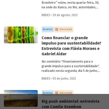
Brasileiro” reúne, nesta quarta-feira, 30,
na sede do Banco, no Rio, autoridades,
especialistas e profissionais para refletir,
BNDES • 29 de agosto, 2023
discutir e propor ações para o setor
audiovisual a partir de uma estratégia de
desenvolvimento nacional. Para saber
Eventos
Entrevista
mais sobre a importância da retomada
dessa indústria para a economia do país,
Como financiar o grande
entrevistamos Juca Ferreira, assessor da
impulso para sustentabilidade?
presidência do BNDES e ex-Ministro de
Entrevista com Flávia Moraes e
Estado da Cultura.
Gabriel Aidar
No seminário "Financiamento para o
grande impulso para a sustentabilidade",
realizado nesta segunda, dia 5 de junho,
especialistas discutiram caminhos e
BNDES • 05 de junho, 2023
estratégias para destravar a transição
social e ecológica no Brasil e na América
Latina. Para saber mais sobre
Eventos
Entrevista
possibilidades de financiamento para uma
estratégia de
big push
ambiental no
Big push ambiental: entrevista
Brasil, entrevistamos os economistas
com Camila Gramkow
Gabriel Aidar e Flávia Moraes, autores do