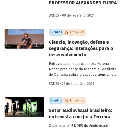
PROFESSOR ALEXANDER TURRA
BNDES • 09 de fevereiro, 2024
Eventos
Entrevista
Ciência, inovação, defesa e
segurança: interações para o
desenvolvimento
Entrevista com a professora Helena
Nader, presidente da Academia Brasileira
de Ciências, sobre o papel da ciência na
construção da segurança nacional e a
BNDES • 27 de setembro, 2023
importância da multidisciplinaridade e da
diversidade para o campo científico.
Eventos
Entrevista
Setor audiovisual brasileiro:
entrevista com Juca Ferreira
O seminário “BNDES do Audiovisual