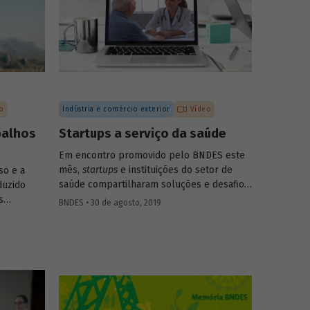
o
Indústria e comércio exterior
Vídeo
balhos
Startups a serviço da saúde
Em encontro promovido pelo BNDES este
mês,
startups
e instituições do setor de
so e a
saúde compartilharam soluções e desafios.
duzido
O evento contou com a presença de mais
s
BNDES • 30 de agosto, 2019
de dez startups e de 15 instituições da
nvolvimento
área, dos setores público e privado,
s
incluindo hospitais, planos de saúde,
dos em
empresas farmacêuticas e empresas de
 do Banco.
diagnóstico. Confira a seguir as questões
discutidas e vídeo com alguns
depoimentos do evento.