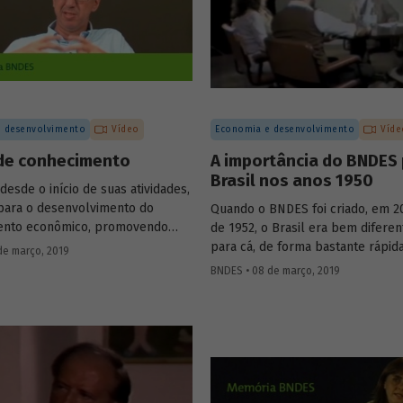
djunto da Organização Pan-
 de Saúde (Opas), Jarbas
e com o presidente do Fórum
aúde, Josier Vilar.
 desenvolvimento
Vídeo
Economia e desenvolvimento
Víde
de conhecimento
A importância do BNDES 
Brasil nos anos 1950
esde o início de suas atividades,
 para o desenvolvimento do
Quando o BNDES foi criado, em 2
ento econômico, promovendo
de 1952, o Brasil era bem diferen
 reflexões internas e
para cá, de forma bastante rápida
de março, 2019
lizando-as para a sociedade por
inúmeras mudanças foram desen
BNDES • 08 de março, 2019
ua produção editorial. O
ao mesmo tempo, em diferentes á
a Fernando Pimentel Puga, em
nesse momento que o país começ
o colhido pelo programa de
moderno. Em vídeo, dois ex-emp
o Banco, durante as
do Banco que estiveram present
ões do aniversário de 60 anos
início da trajetória da instituiçã
ição, em 2012, compartilha sua
questões que demonstram a impo
to à atuação institucional na
o valor agregado pelo BNDES ao 