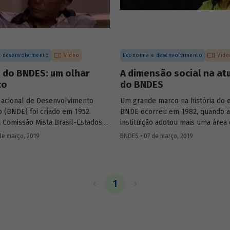
de estudos e linhas de pesquisa.
de desenvolvimento nacional.
 desenvolvimento
Vídeo
Economia e desenvolvimento
Víde
 do BNDES: um olhar
A dimensão social na at
co
do BNDES
acional de Desenvolvimento
Um grande marco na história do 
 (BNDE) foi criado em 1952.
BNDE ocorreu em 1982, quando a
 Comissão Mista Brasil-Estados
instituição adotou mais uma área
MBEU), que reuniu técnicos
de suas atividades e se tornou o
de março, 2019
BNDES • 07 de março, 2019
s e brasileiros na formulação de
Nacional de Desenvolvimento Ec
ações para implementação de
Social (BNDES). As conquistas na
rioritários para o
econômica não resolveram os p
imento econômico do país. Ary
sociais, ao contrário, eles pareci
1
 Torres, que também presidiu a
agravado no país. Era preciso con
sileira da CMBEU, foi o primeiro
desenvolvimento econômico e
e do BNDE, que só teve o S de
desenvolvimento social. Conheç
ncorporado a sua sigla nos anos
pouco sobre a atuação da institui