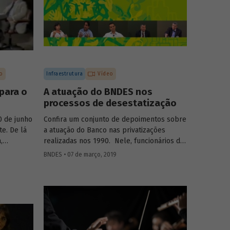
o
Infraestrutura
Vídeo
para o
A atuação do BNDES nos
processos de desestatização
0 de junho
Confira um conjunto de depoimentos sobre
te. De lá
a atuação do Banco nas privatizações
,
realizadas nos 1990. Nele, funcionários da
cadeadas
empresa falam sobre os desafios
BNDES • 07 de março, 2019
reas. Foi
enfrentados à época e sobre os benefícios
ou a ficar
para a população resultantes dessas
regados
desestatizações.
es no
o abordam
rtância e
projeto