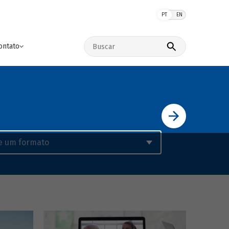
PT
EN
Buscar no site
ontato