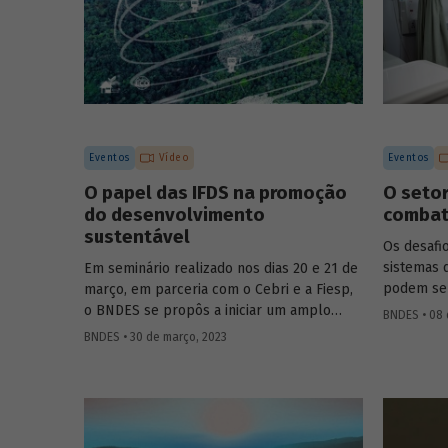
Eventos
Vídeo
Eventos
O papel das IFDS na promoção
O setor
do desenvolvimento
combat
sustentável
Os desafi
sistemas 
Em seminário realizado nos dias 20 e 21 de
podem ser
março, em parceria com o Cebri e a Fiesp,
coronavír
o BNDES se propôs a iniciar um amplo
BNDES • 08 
especiali
debate sobre algumas das principais
BNDES • 30 de março, 2023
live prom
questões do desenvolvimento no século
dia 6 de m
XXI, reunindo especialistas internacionais e
YouTube d
representantes de governo e da área
participa
acadêmica no Brasil. Um dos temas
prospecçã
abordados foi como o Estado e as