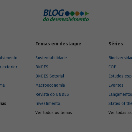
promoção da inclusão social ao 
sua história.
Temas em destaque
Séries
olvimento
Sustentabilidade
Biodiversida
o exterior
BNDES
COP
BNDES Setorial
Estudos esp
ima
Macroeconomia
Eventos
Revista do BNDES
Lançamentos
rias
Investimento
States of th
Ver todos os temas
Ver todas as