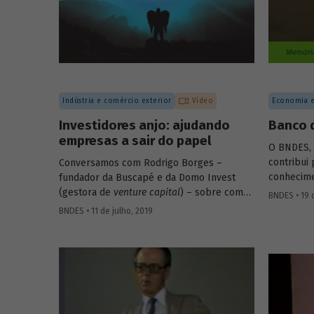
diretor-a
instituições financeiras de desenvolvimento
Americana
(IFD) podem atuar para promover uma
Barbosa, 
retomada do crescimento em bases
Inovação S
sustentáveis, com foco na inclusão social.
Indústria e comércio exterior
Vídeo
Economia e
Investidores anjo: ajudando
Banco 
empresas a sair do papel
O BNDES, d
contribui
Conversamos com Rodrigo Borges –
conhecim
fundador da Buscapé e da Domo Invest
análises e
(gestora de
venture capital
) – sobre como
BNDES • 19 
disponibi
funciona o investimento anjo. Confira
BNDES • 11 de julho, 2019
meio de s
alguns destaques da entrevista e entenda
economist
de que forma os investidores anjo
depoiment
escolhem em quais
startups
investir e
memória d
ajudam os empreendedores a tirar os seus
comemoraç
negócios do papel.
da institu
visão quan