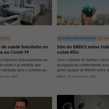
Vídeo
Economia e desenvolvimento
Víde
 de saúde brasileiro no
Site do BNDES reúne tra
e ao Covid-19
sobre IFDs
os impostos pela pandemia aos
Com o objetivo de facilitar o aces
de saúde e as medidas que
divulgação do conhecimento pro
 adotadas para o combate ao
pelas equipes do BNDES sobre a
us no Brasil foram debatidos por
instituições financeiras de dese
de maio, 2020
BNDES • 07 de fevereiro, 2020
stas da área de saúde, em uma
(IFD), todos os artigos e trabalho
ovida pelo BNDES nesta quarta,
desenvolvidos estão agora reuni
aio. A conversa, transmitida pelo
uma única seção especial do site
o Banco, contou com
ções do coordenador de ações de
o da Fiocruz, Carlos Gadelha, do