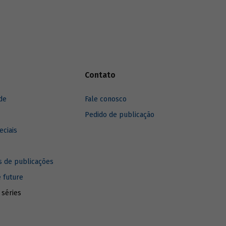
longo de
Contato
de
Fale conosco
Pedido de publicação
eciais
 de publicações
e future
 séries