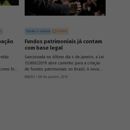
o
Social e cultura
Vídeo
uação
Fundos patrimoniais já contam
com base legal
então
Sancionada no último dia 4 de janeiro, a Lei
13.800/2019 abre caminho para a criação
 como foco
de fundos patrimoniais no Brasil. A nova
 Banco
legislação é fruto de um longo trabalho de
BNDES • 08 de janeiro, 2019
onômico e
discussão do tema e construção de um
 área
marco legal para o país. Saiba como o
roblemas
BNDES contribuiu para esse processo em
am ter se
artigo assinado pela chefe do
ciliar
Departamento de Educação e Cultura do
Banco, Luciane Gorgulho, e pelo gerente
a um
Fabrício Brollo.
ção na