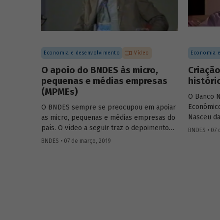
produção 
Economia e desenvolvimento
Vídeo
Economia e
O apoio do BNDES às micro,
Criação
pequenas e médias empresas
históri
(MPMEs)
O Banco N
Econômico
O BNDES sempre se preocupou em apoiar
Nasceu da
as micro, pequenas e médias empresas do
Unidos (C
país. O vídeo a seguir traz o depoimento
BNDES • 07 
americano
de 3 colaboradores do Banco, de
BNDES • 07 de março, 2019
recomend
diferentes gerações de empregados da
projetos p
instituição, que falam sobre a importância
desenvolv
dos pequenos empresários e
Frederico
empreendedores para o crescimento do
equipe bra
Brasil e a geração de emprego e renda.
president
"social" i