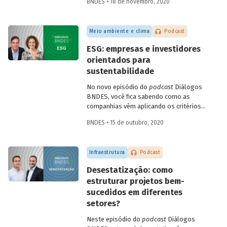
BNDES • 18 de novembro, 2020
Infraestrutura, Concessões e PPPs do
BNDES, Fábio Abrahão, explicam o que é
infraestrutura sustentável e conversam
Meio ambiente e clima
Podcast
sobre como os investimentos nessa área
podem impulsionar a recuperação
ESG: empresas e investidores
econômica no Brasil, criando empregos e
orientados para
melhorando a qualidade de vida da
sustentabilidade
população.
No novo episódio do
podcast
Diálogos
BNDES, você fica sabendo como as
companhias vêm aplicando os critérios
ESG – do inglês
environmental, social
BNDES • 15 de outubro, 2020
and governance
- para adaptar seus
negócios a um mercado global cada vez
mais preocupado com sustentabilidade.
Infraestrutura
Podcast
Confira o bate-papo entre Sonia Favaretto
(SDG Pioneer pelo Pacto Global da ONU)
Desestatização: como
e Julio Leite (superintendente do BNDES).
estruturar projetos bem-
sucedidos em diferentes
setores?
Neste episódio do
podcast
Diálogos