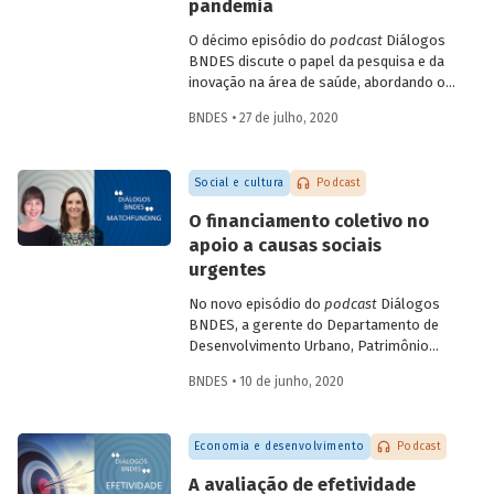
campos como a terapia celular e a terapia
pandemia
gênica. Entenda como se deu a estratégia
O décimo episódio do
podcast
Diálogos
de incorporação da biotecnologia pelo
BNDES discute o papel da pesquisa e da
setor farmacêutico no Brasil.
inovação na área de saúde, abordando os
avanços mais recentes no combate à
BNDES • 27 de julho, 2020
Covid-19. Na conversa, a gerente setorial
do Departamento do Complexo Industrial
e de Serviços de Saúde do BNDES, Carla
Social e cultura
Podcast
Reis, e a professora da Coppe-UFRJ e
coordenadora do Laboratório de
O financiamento coletivo no
Engenharia de Cultivos Celulares (LECC),
apoio a causas sociais
Leda Castilho, falam das parcerias
urgentes
brasileiras para testagem e produção de
vacinas contra o novo coronavírus, e
No novo episódio do
podcast
Diálogos
sobre o teste de diagnóstico
BNDES, a gerente do Departamento de
desenvolvido pela UFRJ, que deve
Desenvolvimento Urbano, Patrimônio
contribuir para identificar com maior
Histórico e Turismo do BNDES Patricia
precisão e menor custo os casos da
BNDES • 10 de junho, 2020
Zendron e a co-fundadora da Benfeitoria
doença.
Tati Leite conversam sobre a difusão do
matchfunding
(que agrega a participação
Economia e desenvolvimento
Podcast
de um doador institucional ao
crowdfunding
) no contexto do combate à
A avaliação de efetividade
pandemia e sobre suas possibilidades