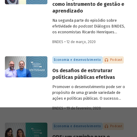
como instrumento de gestão e
futuras.
aprendizado
Na segunda parte do episódio sobre
efetividade do
podcast
Diálogos BNDES,
os economistas Ricardo Henriques
(Instituto Unibanco) e Victor Pina
BNDES • 12 de março, 2020
(BNDES) conversam sobre a importância
de estruturar as políticas com base em
evidências, de desenvolver projetos-
Economia e desenvolvimento
Podcast
piloto para depois dar escala às ações e
de usar as avaliações como insumo para
Os desafios de estruturar
rever ou ajustar as iniciativas. Eles
políticas públicas efetivas
discutem ainda quais são as tendências
do tema para os próximos anos.
Promover o desenvolvimento pode ser o
propósito de uma grande variedade de
ações e políticas públicas. O sucesso
dessas ações, no entanto, não é trivial.
BNDES • 19 de fevereiro, 2020
Alcançar o(s) objetivo(s) almejado(s)
pelas políticas públicas passa por definir
claramente os resultados pretendidos e
Economia e desenvolvimento
Podcast
monitorar e avaliar um conjunto de
indicadores que permita dizer se eles
ODS: um caminho para o