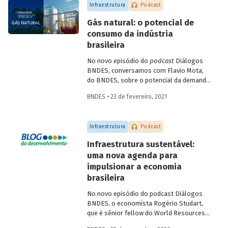
Infraestrutura
Podcast
Gás natural: o potencial de
consumo da indústria
brasileira
No novo episódio do
podcast
Diálogos
BNDES, conversamos com Flavio Mota,
do BNDES, sobre o potencial da demanda
industrial brasileira por gás natural. A
BNDES • 23 de fevereiro, 2021
conversa passa pela indústria química,
com participação de Fátima Giovanna,
diretora de Economia e Estatística da
Infraestrutura
Podcast
Abiquim, e pela siderurgia, com
participação de José Carlos D’Abreu,
Infraestrutura sustentável:
conselheiro da ABM e professor emérito
uma nova agenda para
da PUC-Rio e do IME, e Marco Polo de
impulsionar a economia
Mello Lopes, presidente-executivo do
Instituto Aço Brasil.
brasileira
No novo episódio do podcast Diálogos
BNDES, o economista Rogério Studart,
que é sênior fellow do World Resources
Institute (WRI), e o Diretor de