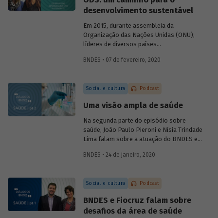
foram alcançadas e, se necessário,
desenvolvimento sustentável
corrigir rumos.
Em 2015, durante assembleia da
Organização das Nações Unidas (ONU),
líderes de diversos países
comprometeram-se com uma ação
BNDES • 07 de fevereiro, 2020
comum em prol do desenvolvimento
sustentável, consolidada na Agenda 2030
e em 17 Objetivos de Desenvolvimento
Social e cultura
Podcast
Sustentável, os ODS. No sexto episódio
do podcast
Diálogos BNDES
, Marta
Uma visão ampla de saúde
Bandeira de Freitas (BNDES) e Tatiana
Araújo (CEBDS) falam sobre importância
Na segunda parte do episódio sobre
dessa agenda para enfrentar os principais
saúde, João Paulo Pieroni e Nísia Trindade
desafios relacionados ao
Lima falam sobre a atuação do BNDES e
desenvolvimento mundial.
da Fiocruz no setor, explicando como as
BNDES • 24 de janeiro, 2020
instituições contribuem para a
sustentabilidade do Sistema Único de
Saúde (SUS) e para o desenvolvimento do
Social e cultura
Podcast
chamado complexo industrial e de
serviços da saúde.
BNDES e Fiocruz falam sobre
desafios da área de saúde