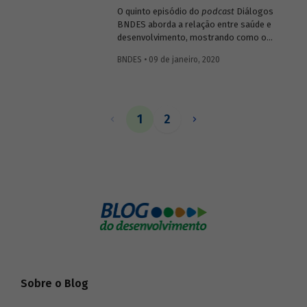
O quinto episódio do
podcast
Diálogos
BNDES aborda a relação entre saúde e
desenvolvimento, mostrando como o
setor impacta diretamente o bem-estar e
BNDES • 09 de janeiro, 2020
a capacidade produtiva da população, mas
também como pode gerar resultados
positivos para a economia ao estimular
atividades ligadas a pesquisa, inovação e
tecnologia.
1
2
Sobre o Blog