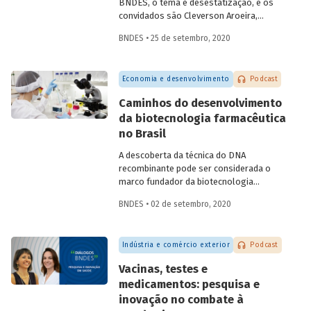
BNDES, o tema é desestatização, e os
convidados são Cleverson Aroeira,
superintendente da Área de Estruturação
BNDES • 25 de setembro, 2020
de Parcerias de Investimento do BNDES, e
Fernando Camacho,
investment officer
da
International Finance Corporation (IFC),
Economia e desenvolvimento
Podcast
do Grupo Banco Mundial. Na conversa,
eles falam sobre as diferentes
Caminhos do desenvolvimento
modalidades de desestatização, os
da biotecnologia farmacêutica
modelos de regulação e contrato, o
no Brasil
processo de estruturação de projetos e
os setores com mais potencial para os
A descoberta da técnica do DNA
investimentos e parcerias com o setor
recombinante pode ser considerada o
privado.
marco fundador da biotecnologia
moderna, permitindo criar células
BNDES • 02 de setembro, 2020
capazes de produzir novas proteínas ou
proteínas já encontradas na natureza, em
larga escala. Na área de saúde, a
Indústria e comércio exterior
Podcast
biotecnologia avançou em atividades
como o desenvolvimento de
Vacinas, testes e
medicamentos e vacinas, de reagentes
medicamentos: pesquisa e
para diagnóstico e de materiais médicos
inovação no combate à
e odontológicos, assim como em novos