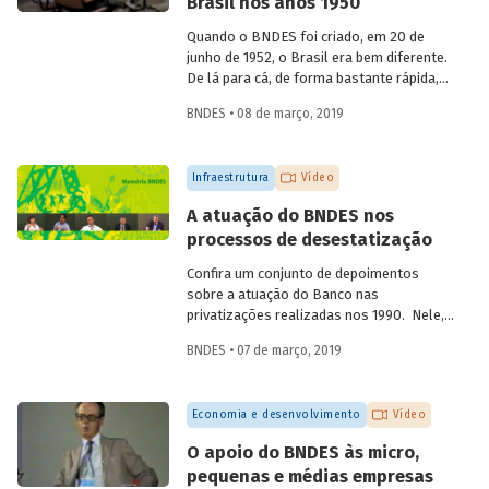
Brasil nos anos 1950
aniversário de 60 anos da instituição, em
2012, compartilha sua visão quanto à
Quando o BNDES foi criado, em 20 de
atuação institucional na produção de
junho de 1952, o Brasil era bem diferente.
estudos e linhas de pesquisa.
De lá para cá, de forma bastante rápida,
inúmeras mudanças foram
BNDES • 08 de março, 2019
desencadeadas ao mesmo tempo, em
diferentes áreas. Foi nesse momento que
o país começou a ficar moderno. Em
Infraestrutura
Vídeo
vídeo, dois ex-empregados do Banco que
estiveram presentes no início da
A atuação do BNDES nos
trajetória da instituição abordam
processos de desestatização
questões que demonstram a importância
e o valor agregado pelo BNDES ao
Confira um conjunto de depoimentos
projeto de desenvolvimento nacional.
sobre a atuação do Banco nas
privatizações realizadas nos 1990. Nele,
funcionários da empresa falam sobre os
BNDES • 07 de março, 2019
desafios enfrentados à época e sobre os
benefícios para a população resultantes
dessas desestatizações.
Economia e desenvolvimento
Vídeo
O apoio do BNDES às micro,
pequenas e médias empresas