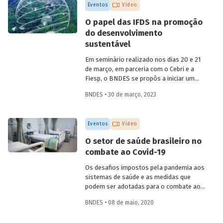
Eventos
Vídeo
O papel das IFDS na promoção
do desenvolvimento
sustentável
Em seminário realizado nos dias 20 e 21
de março, em parceria com o Cebri e a
Fiesp, o BNDES se propôs a iniciar um
amplo debate sobre algumas das
BNDES • 30 de março, 2023
principais questões do desenvolvimento
no século XXI, reunindo especialistas
internacionais e representantes de
Eventos
Vídeo
governo e da área acadêmica no Brasil.
Um dos temas abordados foi como o
O setor de saúde brasileiro no
Estado e as instituições financeiras de
combate ao Covid-19
desenvolvimento (IFD) podem atuar para
promover uma retomada do crescimento
Os desafios impostos pela pandemia aos
em bases sustentáveis, com foco na
sistemas de saúde e as medidas que
inclusão social.
podem ser adotadas para o combate ao
coronavírus no Brasil foram debatidos
BNDES • 08 de maio, 2020
por especialistas da área de saúde, em
uma live promovida pelo BNDES nesta