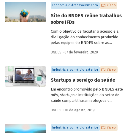
quarta, dia 6 de maio. A conversa,
Economia e desenvolvimento
Vídeo
transmitida pelo YouTube do Banco,
contou com participações do
Site do BNDES reúne trabalhos
coordenador de ações de prospecção da
sobre IFDs
Fiocruz, Carlos Gadelha, do diretor-
adjunto da Organização Pan-Americana
Com o objetivo de facilitar o acesso e a
de Saúde (Opas), Jarbas Barbosa, e com o
divulgação do conhecimento produzido
presidente do Fórum Inovação Saúde,
pelas equipes do BNDES sobre as
Josier Vilar.
instituições financeiras de
BNDES • 07 de fevereiro, 2020
desenvolvimento (IFD), todos os artigos
e trabalhos desenvolvidos estão agora
reunidos em uma única seção especial do
Indústria e comércio exterior
Vídeo
site do Banco.
Startups a serviço da saúde
Em encontro promovido pelo BNDES este
mês,
startups
e instituições do setor de
saúde compartilharam soluções e
desafios. O evento contou com a
BNDES • 30 de agosto, 2019
presença de mais de dez startups e de 15
instituições da área, dos setores público
e privado, incluindo hospitais, planos de
Indústria e comércio exterior
Vídeo
saúde, empresas farmacêuticas e