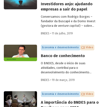
empresas de diagnóstico. Confira a seguir
Investidores anjo: ajudando
as questões discutidas e vídeo com
empresas a sair do papel
alguns depoimentos do evento.
Conversamos com Rodrigo Borges –
fundador da Buscapé e da Domo Invest
(gestora de
venture capital
) – sobre
como funciona o investimento anjo.
BNDES • 11 de julho, 2019
Confira alguns destaques da entrevista e
entenda de que forma os investidores
anjo escolhem em quais
startups
investir
Economia e desenvolvimento
Vídeo
e ajudam os empreendedores a tirar os
seus negócios do papel.
Banco de conhecimento
O BNDES, desde o início de suas
atividades, contribui para o
desenvolvimento do conhecimento
econômico, promovendo análises e
BNDES • 19 de março, 2019
reflexões internas e disponibilizando-as
para a sociedade por meio de sua
produção editorial. O economista
Economia e desenvolvimento
Vídeo
Fernando Pimentel Puga, em depoimento
colhido pelo programa de memória do
A importância do BNDES para o
Banco, durante as comemorações do