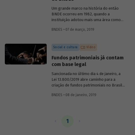
o primeiro presidente do BNDE, que só
teve o S de "social" incorporado a sua
Um grande marco na história do então
sigla nos anos 1980.
BNDE ocorreu em 1982, quando a
instituição adotou mais uma área como
foco de suas atividades e se tornou o
BNDES • 07 de março, 2019
Banco Nacional de Desenvolvimento
Econômico e Social (BNDES). As
conquistas na área econômica não
Social e cultura
Vídeo
resolveram os problemas sociais, ao
contrário, eles pareciam ter se agravado
Fundos patrimoniais já contam
no país. Era preciso conciliar
com base legal
desenvolvimento econômico e
desenvolvimento social. Conheça um
Sancionada no último dia 4 de janeiro, a
pouco sobre a atuação da instituição na
Lei 13.800/2019 abre caminho para a
promoção da inclusão social ao longo de
criação de fundos patrimoniais no Brasil.
sua história.
A nova legislação é fruto de um longo
BNDES • 08 de janeiro, 2019
trabalho de discussão do tema e
construção de um marco legal para o
país. Saiba como o BNDES contribuiu
para esse processo em artigo assinado
pela chefe do Departamento de Educação
1
e Cultura do Banco, Luciane Gorgulho, e
pelo gerente Fabrício Brollo.