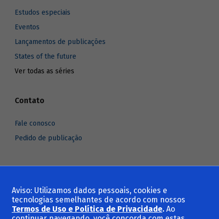
Estudos especiais
Eventos
Lançamentos de publicações
States of the future
Ver todas as séries
Contato
Fale conosco
Pedido de publicação
Aviso: Utilizamos dados pessoais, cookies e
Voltar ao topo
tecnologias semelhantes de acordo com nossos
Termos de Uso e Política de Privacidade
.
Ao
continuar navegando, você concorda com estas