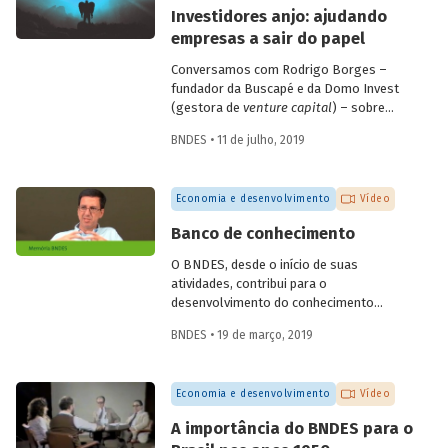
empresas de diagnóstico. Confira a seguir
Investidores anjo: ajudando
as questões discutidas e vídeo com
empresas a sair do papel
alguns depoimentos do evento.
Conversamos com Rodrigo Borges –
fundador da Buscapé e da Domo Invest
(gestora de
venture capital
) – sobre
como funciona o investimento anjo.
BNDES • 11 de julho, 2019
Confira alguns destaques da entrevista e
entenda de que forma os investidores
anjo escolhem em quais
startups
investir
Economia e desenvolvimento
Vídeo
e ajudam os empreendedores a tirar os
seus negócios do papel.
Banco de conhecimento
O BNDES, desde o início de suas
atividades, contribui para o
desenvolvimento do conhecimento
econômico, promovendo análises e
BNDES • 19 de março, 2019
reflexões internas e disponibilizando-as
para a sociedade por meio de sua
produção editorial. O economista
Economia e desenvolvimento
Vídeo
Fernando Pimentel Puga, em depoimento
colhido pelo programa de memória do
A importância do BNDES para o
Banco, durante as comemorações do