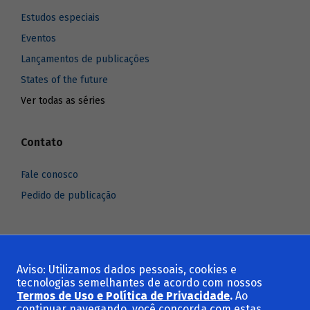
Estudos especiais
Eventos
Lançamentos de publicações
States of the future
Ver todas as séries
Contato
Fale conosco
Pedido de publicação
Aviso: Utilizamos dados pessoais, cookies e
Voltar ao topo
tecnologias semelhantes de acordo com nossos
Termos de Uso e Política de Privacidade
.
Ao
continuar navegando, você concorda com estas