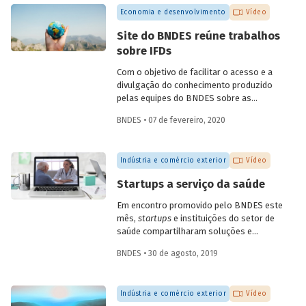
quarta, dia 6 de maio. A conversa,
Economia e desenvolvimento
Vídeo
transmitida pelo YouTube do Banco,
contou com participações do
Site do BNDES reúne trabalhos
coordenador de ações de prospecção da
sobre IFDs
Fiocruz, Carlos Gadelha, do diretor-
adjunto da Organização Pan-Americana
Com o objetivo de facilitar o acesso e a
de Saúde (Opas), Jarbas Barbosa, e com o
divulgação do conhecimento produzido
presidente do Fórum Inovação Saúde,
pelas equipes do BNDES sobre as
Josier Vilar.
instituições financeiras de
BNDES • 07 de fevereiro, 2020
desenvolvimento (IFD), todos os artigos
e trabalhos desenvolvidos estão agora
reunidos em uma única seção especial do
Indústria e comércio exterior
Vídeo
site do Banco.
Startups a serviço da saúde
Em encontro promovido pelo BNDES este
mês,
startups
e instituições do setor de
saúde compartilharam soluções e
desafios. O evento contou com a
BNDES • 30 de agosto, 2019
presença de mais de dez startups e de 15
instituições da área, dos setores público
e privado, incluindo hospitais, planos de
Indústria e comércio exterior
Vídeo
saúde, empresas farmacêuticas e