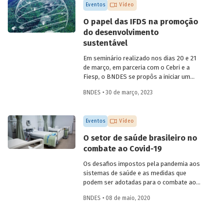
Eventos
Vídeo
O papel das IFDS na promoção
do desenvolvimento
sustentável
Em seminário realizado nos dias 20 e 21
de março, em parceria com o Cebri e a
Fiesp, o BNDES se propôs a iniciar um
amplo debate sobre algumas das
BNDES • 30 de março, 2023
principais questões do desenvolvimento
no século XXI, reunindo especialistas
internacionais e representantes de
Eventos
Vídeo
governo e da área acadêmica no Brasil.
Um dos temas abordados foi como o
O setor de saúde brasileiro no
Estado e as instituições financeiras de
combate ao Covid-19
desenvolvimento (IFD) podem atuar para
promover uma retomada do crescimento
Os desafios impostos pela pandemia aos
em bases sustentáveis, com foco na
sistemas de saúde e as medidas que
inclusão social.
podem ser adotadas para o combate ao
coronavírus no Brasil foram debatidos
BNDES • 08 de maio, 2020
por especialistas da área de saúde, em
uma live promovida pelo BNDES nesta