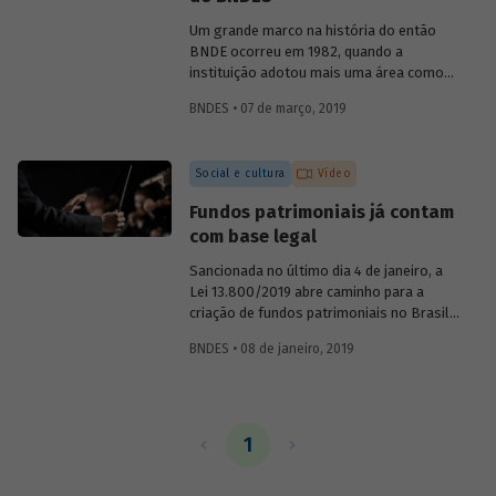
o primeiro presidente do BNDE, que só
teve o S de "social" incorporado a sua
Um grande marco na história do então
sigla nos anos 1980.
BNDE ocorreu em 1982, quando a
instituição adotou mais uma área como
foco de suas atividades e se tornou o
BNDES • 07 de março, 2019
Banco Nacional de Desenvolvimento
Econômico e Social (BNDES). As
conquistas na área econômica não
Social e cultura
Vídeo
resolveram os problemas sociais, ao
contrário, eles pareciam ter se agravado
Fundos patrimoniais já contam
no país. Era preciso conciliar
com base legal
desenvolvimento econômico e
desenvolvimento social. Conheça um
Sancionada no último dia 4 de janeiro, a
pouco sobre a atuação da instituição na
Lei 13.800/2019 abre caminho para a
promoção da inclusão social ao longo de
criação de fundos patrimoniais no Brasil.
sua história.
A nova legislação é fruto de um longo
BNDES • 08 de janeiro, 2019
trabalho de discussão do tema e
construção de um marco legal para o
país. Saiba como o BNDES contribuiu
para esse processo em artigo assinado
pela chefe do Departamento de Educação
1
e Cultura do Banco, Luciane Gorgulho, e
pelo gerente Fabrício Brollo.