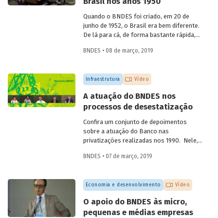
Brasil nos anos 1950
aniversário de 60 anos da instituição, em
2012, compartilha sua visão quanto à
Quando o BNDES foi criado, em 20 de
atuação institucional na produção de
junho de 1952, o Brasil era bem diferente.
estudos e linhas de pesquisa.
De lá para cá, de forma bastante rápida,
inúmeras mudanças foram
BNDES • 08 de março, 2019
desencadeadas ao mesmo tempo, em
diferentes áreas. Foi nesse momento que
o país começou a ficar moderno. Em
Infraestrutura
Vídeo
vídeo, dois ex-empregados do Banco que
estiveram presentes no início da
A atuação do BNDES nos
trajetória da instituição abordam
processos de desestatização
questões que demonstram a importância
e o valor agregado pelo BNDES ao
Confira um conjunto de depoimentos
projeto de desenvolvimento nacional.
sobre a atuação do Banco nas
privatizações realizadas nos 1990. Nele,
funcionários da empresa falam sobre os
BNDES • 07 de março, 2019
desafios enfrentados à época e sobre os
benefícios para a população resultantes
dessas desestatizações.
Economia e desenvolvimento
Vídeo
O apoio do BNDES às micro,
pequenas e médias empresas