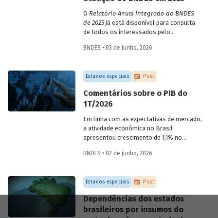
O
Relatório Anual Integrado do BNDES
de 2025
já está disponível para consulta
de todos os interessados pelo
desempenho do Banco, bem como por
BNDES • 03 de junho, 2026
sua prestação de contas. O documento
apresenta as ações realizadas, os
principais resultados, os impactos de sua
Estudos especiais
Post
atuação no ano, e mostra como o BNDES
permanece crescendo de forma
Comentários sobre o PIB do
consistente e sólida, mesmo diante de
1T/2026
cenários desafiadores.
Em linha com as expectativas de mercado,
a atividade econômica no Brasil
apresentou crescimento de 1,1% no
1T/2026 na comparação com o trimestre
BNDES • 02 de junho, 2026
imediatamente anterior, na série ajustada
sazonalmente. Confira uma análise
detalhada e uma previsão para os
Estudos especiais
Post
próximos meses no
Estudo especial do
BNDES 74.
Dependências dos estados
brasileiros por insumos do