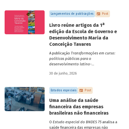
Lançamentos de publicações
Post
a
Livro reúne artigos da 1
edição da Escola de Governo e
Desenvolvimento Maria da
Conceição Tavares
A publicação
Transformações em curso:
políticas públicas para o
desenvolvimento latino-
americano
compila trabalhos da 1ª edição
30 de junho, 2026
da Escola de Governo e Desenvolvimento
Maria da Conceição Tavares.
Estudos especiais
Post
Uma análise da saúde
financeira das empresas
brasileiras não financeiras
O
Estudo especial do BNDES 75
analisa a
saúde financeira das empresas não