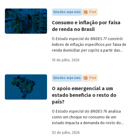
empresa e o setor de atividade
econômica.
Estudos especiais
Post
Consumo e inflação por faixa
de renda no Brasil
O
Estudo especial do BNDES 77
constrói
índices de inflação específicos por faixa de
renda domiciliar
per capita
a partir das
estruturas de consumo da POF 2017-2018
10 de julho, 2026
associadas às variações de preços dos
itens que compõem o IPCA. Emprega
ainda os microdados da Pnad Contínua
Estudos especiais
Post
para analisar a evolução da renda dos
decis durante o período.
O apoio emergencial a um
estado beneficia o resto do
país?
O
Estudo especial do BNDES 76
analisa
como um choque no consumo de um
estado impacta a demanda do resto do
país, usando como exemplo o caso do Rio
03 de julho, 2026
Grande do Sul.