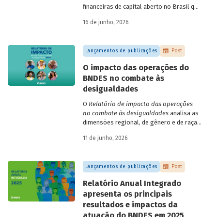
financeiras de capital aberto no Brasil que
apresentaram negociação em bolsa de
16 de junho, 2026
valores. Para isso, parte de uma amostra
de 265 empresas – excluindo-se o setor
de finanças e seguros – e de quatro
Lançamentos de publicações
Post
dimensões: lucratividade, solvência,
endividamento e alavancagem.
O impacto das operações do
BNDES no combate às
desigualdades
O
Relatório de impacto das operações
no combate às desigualdades
analisa as
dimensões regional, de gênero e de raça,
que contribuem para a elevada
11 de junho, 2026
desigualdade de renda no Brasil, no
contexto das operações de crédito do
BNDES.
Lançamentos de publicações
Post
Relatório Anual Integrado
apresenta os principais
resultados e impactos da
atuação do BNDES em 2025