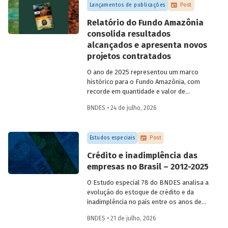
Lançamentos de publicações
Post
Relatório do Fundo Amazônia
consolida resultados
alcançados e apresenta novos
projetos contratados
O ano de 2025 representou um marco
histórico para o Fundo Amazônia, com
recorde em quantidade e valor de
projetos aprovados, assim como em
BNDES • 24 de julho, 2026
desembolsos: foram 22 operações
aprovadas, no valor total de R$ 2,2
bilhões, além de R$ 387 milhões
Estudos especiais
Post
desembolsados. Ainda no período, foram
contratados 25 novos projetos.
Crédito e inadimplência das
empresas no Brasil – 2012-2025
O Estudo especial 78 do BNDES analisa a
evolução do estoque de crédito e da
inadimplência no país entre os anos de
2012 e 2025, explorando dois recortes
BNDES • 21 de julho, 2026
analíticos complementares: o porte da