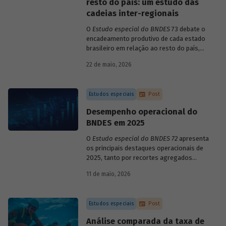
resto do país: um estudo das
cadeias inter-regionais
O
Estudo especial do BNDES
73 debate o
encadeamento produtivo de cada estado
brasileiro em relação ao resto do país,
analisando seu nível de dependência e
22 de maio, 2026
quanto o estímulo a um estado ou setor
econômico pode gerar de demanda para
os demais. Para isso usa uma
Estudos especiais
Post
metodologia de construção de matrizes
de insumo-produto estaduais.
Desempenho operacional do
BNDES em 2025
O
Estudo especial do BNDES 72
apresenta
os principais destaques operacionais de
2025, tanto por recortes agregados
quanto em relação a atuações mais
11 de maio, 2026
específicas do Banco.
Estudos especiais
Post
Análise comparada da taxa de