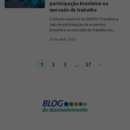
participação brasileira no
mercado de trabalho
O
Estudo especial do BNDES 71
analisa a
taxa de participação da economia
brasileira no mercado de trabalho em
comparação com uma amostra de 15
28 de abril, 2026
países de diferentes continentes e
estruturas etárias e econômicas
distintas.
1
2
3
…
37