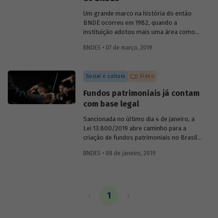
o primeiro presidente do BNDE, que só
teve o S de "social" incorporado a sua
Um grande marco na história do então
sigla nos anos 1980.
BNDE ocorreu em 1982, quando a
instituição adotou mais uma área como
foco de suas atividades e se tornou o
BNDES • 07 de março, 2019
Banco Nacional de Desenvolvimento
Econômico e Social (BNDES). As
conquistas na área econômica não
Social e cultura
Vídeo
resolveram os problemas sociais, ao
contrário, eles pareciam ter se agravado
Fundos patrimoniais já contam
no país. Era preciso conciliar
com base legal
desenvolvimento econômico e
desenvolvimento social. Conheça um
Sancionada no último dia 4 de janeiro, a
pouco sobre a atuação da instituição na
Lei 13.800/2019 abre caminho para a
promoção da inclusão social ao longo de
criação de fundos patrimoniais no Brasil.
sua história.
A nova legislação é fruto de um longo
BNDES • 08 de janeiro, 2019
trabalho de discussão do tema e
construção de um marco legal para o
país. Saiba como o BNDES contribuiu
para esse processo em artigo assinado
pela chefe do Departamento de Educação
1
e Cultura do Banco, Luciane Gorgulho, e
pelo gerente Fabrício Brollo.