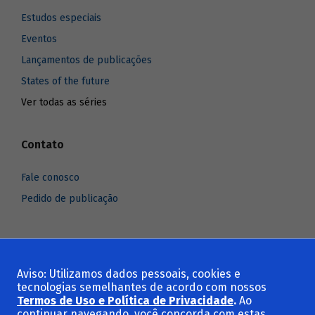
Estudos especiais
Eventos
Lançamentos de publicações
States of the future
Ver todas as séries
Contato
Fale conosco
Pedido de publicação
Aviso: Utilizamos dados pessoais, cookies e
Voltar ao topo
tecnologias semelhantes de acordo com nossos
Termos de Uso e Política de Privacidade
.
Ao
continuar navegando, você concorda com estas