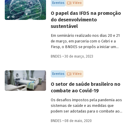
Eventos
Vídeo
O papel das IFDS na promoção
do desenvolvimento
sustentável
Em seminário realizado nos dias 20 e 21
de março, em parceria com o Cebri e a
Fiesp, o BNDES se propôs a iniciar um
amplo debate sobre algumas das
BNDES • 30 de março, 2023
principais questões do desenvolvimento
no século XXI, reunindo especialistas
internacionais e representantes de
Eventos
Vídeo
governo e da área acadêmica no Brasil.
Um dos temas abordados foi como o
O setor de saúde brasileiro no
Estado e as instituições financeiras de
combate ao Covid-19
desenvolvimento (IFD) podem atuar para
promover uma retomada do crescimento
Os desafios impostos pela pandemia aos
em bases sustentáveis, com foco na
sistemas de saúde e as medidas que
inclusão social.
podem ser adotadas para o combate ao
coronavírus no Brasil foram debatidos
BNDES • 08 de maio, 2020
por especialistas da área de saúde, em
uma live promovida pelo BNDES nesta