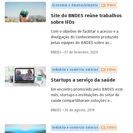
quarta, dia 6 de maio. A conversa,
Economia e desenvolvimento
Vídeo
transmitida pelo YouTube do Banco,
contou com participações do
Site do BNDES reúne trabalhos
coordenador de ações de prospecção da
sobre IFDs
Fiocruz, Carlos Gadelha, do diretor-
adjunto da Organização Pan-Americana
Com o objetivo de facilitar o acesso e a
de Saúde (Opas), Jarbas Barbosa, e com o
divulgação do conhecimento produzido
presidente do Fórum Inovação Saúde,
pelas equipes do BNDES sobre as
Josier Vilar.
instituições financeiras de
BNDES • 07 de fevereiro, 2020
desenvolvimento (IFD), todos os artigos
e trabalhos desenvolvidos estão agora
reunidos em uma única seção especial do
Indústria e comércio exterior
Vídeo
site do Banco.
Startups a serviço da saúde
Em encontro promovido pelo BNDES este
mês,
startups
e instituições do setor de
saúde compartilharam soluções e
desafios. O evento contou com a
BNDES • 30 de agosto, 2019
presença de mais de dez startups e de 15
instituições da área, dos setores público
e privado, incluindo hospitais, planos de
Indústria e comércio exterior
Vídeo
saúde, empresas farmacêuticas e