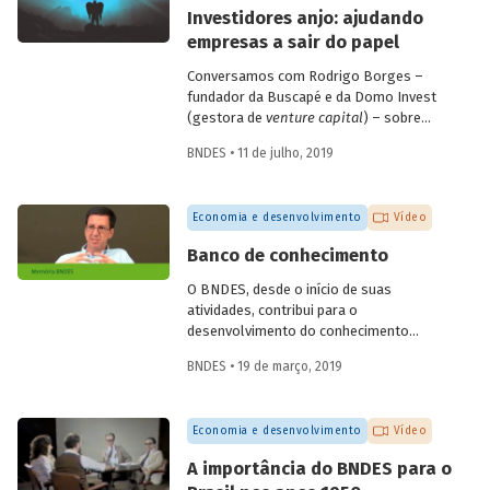
empresas de diagnóstico. Confira a seguir
Investidores anjo: ajudando
as questões discutidas e vídeo com
empresas a sair do papel
alguns depoimentos do evento.
Conversamos com Rodrigo Borges –
fundador da Buscapé e da Domo Invest
(gestora de
venture capital
) – sobre
como funciona o investimento anjo.
BNDES • 11 de julho, 2019
Confira alguns destaques da entrevista e
entenda de que forma os investidores
anjo escolhem em quais
startups
investir
Economia e desenvolvimento
Vídeo
e ajudam os empreendedores a tirar os
seus negócios do papel.
Banco de conhecimento
O BNDES, desde o início de suas
atividades, contribui para o
desenvolvimento do conhecimento
econômico, promovendo análises e
BNDES • 19 de março, 2019
reflexões internas e disponibilizando-as
para a sociedade por meio de sua
produção editorial. O economista
Economia e desenvolvimento
Vídeo
Fernando Pimentel Puga, em depoimento
colhido pelo programa de memória do
A importância do BNDES para o
Banco, durante as comemorações do