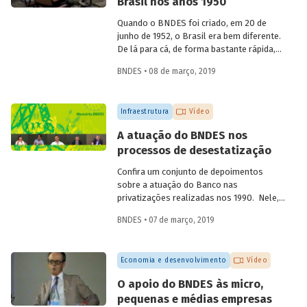
Brasil nos anos 1950
aniversário de 60 anos da instituição, em
2012, compartilha sua visão quanto à
Quando o BNDES foi criado, em 20 de
atuação institucional na produção de
junho de 1952, o Brasil era bem diferente.
estudos e linhas de pesquisa.
De lá para cá, de forma bastante rápida,
inúmeras mudanças foram
BNDES • 08 de março, 2019
desencadeadas ao mesmo tempo, em
diferentes áreas. Foi nesse momento que
o país começou a ficar moderno. Em
Infraestrutura
Vídeo
vídeo, dois ex-empregados do Banco que
estiveram presentes no início da
A atuação do BNDES nos
trajetória da instituição abordam
processos de desestatização
questões que demonstram a importância
e o valor agregado pelo BNDES ao
Confira um conjunto de depoimentos
projeto de desenvolvimento nacional.
sobre a atuação do Banco nas
privatizações realizadas nos 1990. Nele,
funcionários da empresa falam sobre os
BNDES • 07 de março, 2019
desafios enfrentados à época e sobre os
benefícios para a população resultantes
dessas desestatizações.
Economia e desenvolvimento
Vídeo
O apoio do BNDES às micro,
pequenas e médias empresas