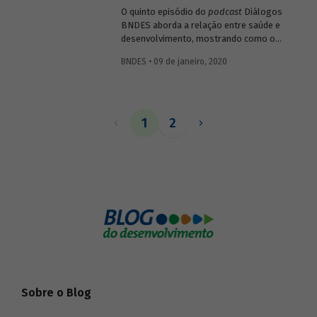
O quinto episódio do
podcast
Diálogos
BNDES aborda a relação entre saúde e
desenvolvimento, mostrando como o
setor impacta diretamente o bem-estar e
BNDES • 09 de janeiro, 2020
a capacidade produtiva da população, mas
também como pode gerar resultados
positivos para a economia ao estimular
atividades ligadas a pesquisa, inovação e
tecnologia.
1
2
Sobre o Blog