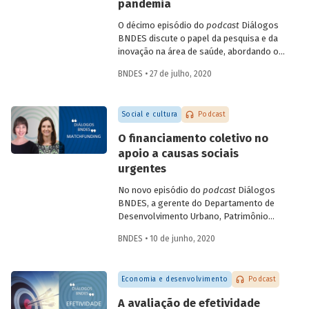
campos como a terapia celular e a terapia
pandemia
gênica. Entenda como se deu a estratégia
O décimo episódio do
podcast
Diálogos
de incorporação da biotecnologia pelo
BNDES discute o papel da pesquisa e da
setor farmacêutico no Brasil.
inovação na área de saúde, abordando os
avanços mais recentes no combate à
BNDES • 27 de julho, 2020
Covid-19. Na conversa, a gerente setorial
do Departamento do Complexo Industrial
e de Serviços de Saúde do BNDES, Carla
Social e cultura
Podcast
Reis, e a professora da Coppe-UFRJ e
coordenadora do Laboratório de
O financiamento coletivo no
Engenharia de Cultivos Celulares (LECC),
apoio a causas sociais
Leda Castilho, falam das parcerias
urgentes
brasileiras para testagem e produção de
vacinas contra o novo coronavírus, e
No novo episódio do
podcast
Diálogos
sobre o teste de diagnóstico
BNDES, a gerente do Departamento de
desenvolvido pela UFRJ, que deve
Desenvolvimento Urbano, Patrimônio
contribuir para identificar com maior
Histórico e Turismo do BNDES Patricia
precisão e menor custo os casos da
BNDES • 10 de junho, 2020
Zendron e a co-fundadora da Benfeitoria
doença.
Tati Leite conversam sobre a difusão do
matchfunding
(que agrega a participação
Economia e desenvolvimento
Podcast
de um doador institucional ao
crowdfunding
) no contexto do combate à
A avaliação de efetividade
pandemia e sobre suas possibilidades