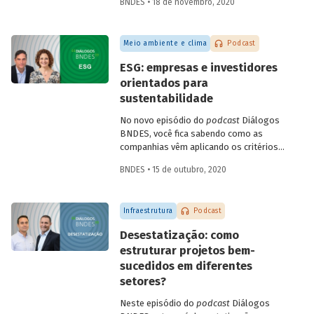
BNDES • 18 de novembro, 2020
Infraestrutura, Concessões e PPPs do
BNDES, Fábio Abrahão, explicam o que é
infraestrutura sustentável e conversam
Meio ambiente e clima
Podcast
sobre como os investimentos nessa área
podem impulsionar a recuperação
ESG: empresas e investidores
econômica no Brasil, criando empregos e
orientados para
melhorando a qualidade de vida da
sustentabilidade
população.
No novo episódio do
podcast
Diálogos
BNDES, você fica sabendo como as
companhias vêm aplicando os critérios
ESG – do inglês
environmental, social
BNDES • 15 de outubro, 2020
and governance
- para adaptar seus
negócios a um mercado global cada vez
mais preocupado com sustentabilidade.
Infraestrutura
Podcast
Confira o bate-papo entre Sonia Favaretto
(SDG Pioneer pelo Pacto Global da ONU)
Desestatização: como
e Julio Leite (superintendente do BNDES).
estruturar projetos bem-
sucedidos em diferentes
setores?
Neste episódio do
podcast
Diálogos