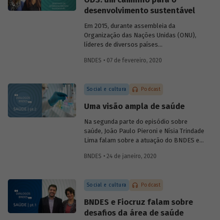
foram alcançadas e, se necessário,
desenvolvimento sustentável
corrigir rumos.
Em 2015, durante assembleia da
Organização das Nações Unidas (ONU),
líderes de diversos países
comprometeram-se com uma ação
BNDES • 07 de fevereiro, 2020
comum em prol do desenvolvimento
sustentável, consolidada na Agenda 2030
e em 17 Objetivos de Desenvolvimento
Social e cultura
Podcast
Sustentável, os ODS. No sexto episódio
do podcast
Diálogos BNDES
, Marta
Uma visão ampla de saúde
Bandeira de Freitas (BNDES) e Tatiana
Araújo (CEBDS) falam sobre importância
Na segunda parte do episódio sobre
dessa agenda para enfrentar os principais
saúde, João Paulo Pieroni e Nísia Trindade
desafios relacionados ao
Lima falam sobre a atuação do BNDES e
desenvolvimento mundial.
da Fiocruz no setor, explicando como as
BNDES • 24 de janeiro, 2020
instituições contribuem para a
sustentabilidade do Sistema Único de
Saúde (SUS) e para o desenvolvimento do
Social e cultura
Podcast
chamado complexo industrial e de
serviços da saúde.
BNDES e Fiocruz falam sobre
desafios da área de saúde