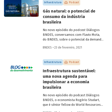
Infraestrutura
Podcast
Gás natural: o potencial de
consumo da indústria
brasileira
No novo episódio do
podcast
Diálogos
BNDES, conversamos com Flavio Mota,
do BNDES, sobre o potencial da demanda
industrial brasileira por gás natural. A
BNDES • 23 de fevereiro, 2021
conversa passa pela indústria química,
com participação de Fátima Giovanna,
diretora de Economia e Estatística da
Infraestrutura
Podcast
Abiquim, e pela siderurgia, com
participação de José Carlos D’Abreu,
Infraestrutura sustentável:
conselheiro da ABM e professor emérito
uma nova agenda para
da PUC-Rio e do IME, e Marco Polo de
impulsionar a economia
Mello Lopes, presidente-executivo do
Instituto Aço Brasil.
brasileira
No novo episódio do podcast Diálogos
BNDES, o economista Rogério Studart,
que é sênior fellow do World Resources
Institute (WRI), e o Diretor de