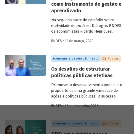
como instrumento de gestão e
futuras.
aprendizado
Na segunda parte do episódio sobre
efetividade do
podcast
Diálogos BNDES,
os economistas Ricardo Henriques
(Instituto Unibanco) e Victor Pina
BNDES • 12 de março, 2020
(BNDES) conversam sobre a importância
de estruturar as políticas com base em
evidências, de desenvolver projetos-
Economia e desenvolvimento
Podcast
piloto para depois dar escala às ações e
de usar as avaliações como insumo para
Os desafios de estruturar
rever ou ajustar as iniciativas. Eles
políticas públicas efetivas
discutem ainda quais são as tendências
do tema para os próximos anos.
Promover o desenvolvimento pode ser o
propósito de uma grande variedade de
ações e políticas públicas. O sucesso
dessas ações, no entanto, não é trivial.
BNDES • 19 de fevereiro, 2020
Alcançar o(s) objetivo(s) almejado(s)
pelas políticas públicas passa por definir
claramente os resultados pretendidos e
Economia e desenvolvimento
Podcast
monitorar e avaliar um conjunto de
indicadores que permita dizer se eles
ODS: um caminho para o