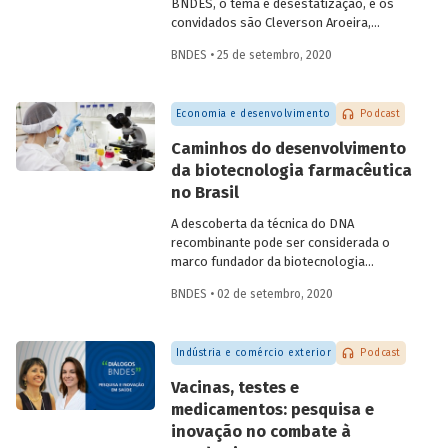
BNDES, o tema é desestatização, e os
convidados são Cleverson Aroeira,
superintendente da Área de Estruturação
BNDES • 25 de setembro, 2020
de Parcerias de Investimento do BNDES, e
Fernando Camacho,
investment officer
da
International Finance Corporation (IFC),
Economia e desenvolvimento
Podcast
do Grupo Banco Mundial. Na conversa,
eles falam sobre as diferentes
Caminhos do desenvolvimento
modalidades de desestatização, os
da biotecnologia farmacêutica
modelos de regulação e contrato, o
no Brasil
processo de estruturação de projetos e
os setores com mais potencial para os
A descoberta da técnica do DNA
investimentos e parcerias com o setor
recombinante pode ser considerada o
privado.
marco fundador da biotecnologia
moderna, permitindo criar células
BNDES • 02 de setembro, 2020
capazes de produzir novas proteínas ou
proteínas já encontradas na natureza, em
larga escala. Na área de saúde, a
Indústria e comércio exterior
Podcast
biotecnologia avançou em atividades
como o desenvolvimento de
Vacinas, testes e
medicamentos e vacinas, de reagentes
medicamentos: pesquisa e
para diagnóstico e de materiais médicos
inovação no combate à
e odontológicos, assim como em novos