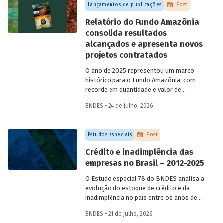
Lançamentos de publicações
Post
Relatório do Fundo Amazônia
consolida resultados
alcançados e apresenta novos
projetos contratados
O ano de 2025 representou um marco
histórico para o Fundo Amazônia, com
recorde em quantidade e valor de
projetos aprovados, assim como em
BNDES • 24 de julho, 2026
desembolsos: foram 22 operações
aprovadas, no valor total de R$ 2,2
bilhões, além de R$ 387 milhões
Estudos especiais
Post
desembolsados. Ainda no período, foram
contratados 25 novos projetos.
Crédito e inadimplência das
empresas no Brasil – 2012-2025
O Estudo especial 78 do BNDES analisa a
evolução do estoque de crédito e da
inadimplência no país entre os anos de
2012 e 2025, explorando dois recortes
BNDES • 21 de julho, 2026
analíticos complementares: o porte da