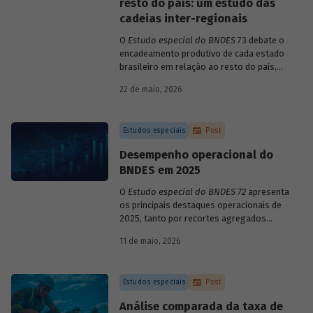
resto do país: um estudo das
cadeias inter-regionais
O
Estudo especial do BNDES
73 debate o
encadeamento produtivo de cada estado
brasileiro em relação ao resto do país,
analisando seu nível de dependência e
22 de maio, 2026
quanto o estímulo a um estado ou setor
econômico pode gerar de demanda para
os demais. Para isso usa uma
Estudos especiais
Post
metodologia de construção de matrizes
de insumo-produto estaduais.
Desempenho operacional do
BNDES em 2025
O
Estudo especial do BNDES 72
apresenta
os principais destaques operacionais de
2025, tanto por recortes agregados
quanto em relação a atuações mais
11 de maio, 2026
específicas do Banco.
Estudos especiais
Post
Análise comparada da taxa de