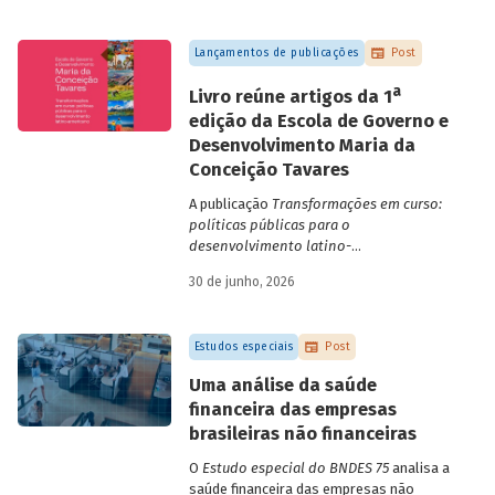
Lançamentos de publicações
Post
a
Livro reúne artigos da 1
edição da Escola de Governo e
Desenvolvimento Maria da
Conceição Tavares
A publicação
Transformações em curso:
políticas públicas para o
desenvolvimento latino-
americano
compila trabalhos da 1ª edição
30 de junho, 2026
da Escola de Governo e Desenvolvimento
Maria da Conceição Tavares.
Estudos especiais
Post
Uma análise da saúde
financeira das empresas
brasileiras não financeiras
O
Estudo especial do BNDES 75
analisa a
saúde financeira das empresas não