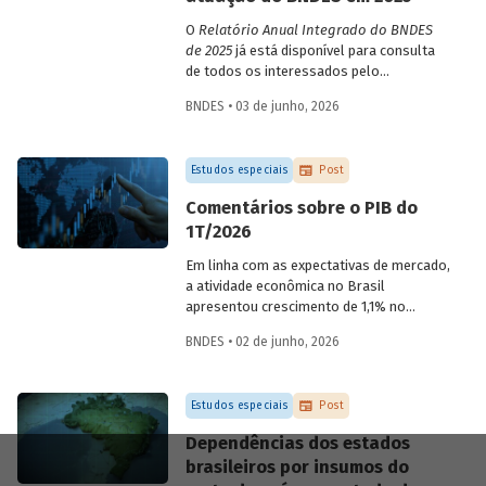
O
Relatório Anual Integrado do BNDES
de 2025
já está disponível para consulta
de todos os interessados pelo
desempenho do Banco, bem como por
BNDES • 03 de junho, 2026
sua prestação de contas. O documento
apresenta as ações realizadas, os
principais resultados, os impactos de sua
Estudos especiais
Post
atuação no ano, e mostra como o BNDES
permanece crescendo de forma
Comentários sobre o PIB do
consistente e sólida, mesmo diante de
1T/2026
cenários desafiadores.
Em linha com as expectativas de mercado,
a atividade econômica no Brasil
apresentou crescimento de 1,1% no
1T/2026 na comparação com o trimestre
BNDES • 02 de junho, 2026
imediatamente anterior, na série ajustada
sazonalmente. Confira uma análise
detalhada e uma previsão para os
Estudos especiais
Post
próximos meses no
Estudo especial do
BNDES 74.
Dependências dos estados
brasileiros por insumos do