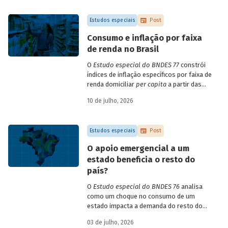
empresa e o setor de atividade
econômica.
Estudos especiais
Post
Consumo e inflação por faixa
de renda no Brasil
O
Estudo especial do BNDES 77
constrói
índices de inflação específicos por faixa de
renda domiciliar
per capita
a partir das
estruturas de consumo da POF 2017-2018
10 de julho, 2026
associadas às variações de preços dos
itens que compõem o IPCA. Emprega
ainda os microdados da Pnad Contínua
Estudos especiais
Post
para analisar a evolução da renda dos
decis durante o período.
O apoio emergencial a um
estado beneficia o resto do
país?
O
Estudo especial do BNDES 76
analisa
como um choque no consumo de um
estado impacta a demanda do resto do
país, usando como exemplo o caso do Rio
03 de julho, 2026
Grande do Sul.