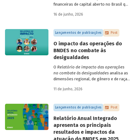
financeiras de capital aberto no Brasil que
apresentaram negociação em bolsa de
16 de junho, 2026
valores. Para isso, parte de uma amostra
de 265 empresas – excluindo-se o setor
de finanças e seguros – e de quatro
Lançamentos de publicações
Post
dimensões: lucratividade, solvência,
endividamento e alavancagem.
O impacto das operações do
BNDES no combate às
desigualdades
O
Relatório de impacto das operações
no combate às desigualdades
analisa as
dimensões regional, de gênero e de raça,
que contribuem para a elevada
11 de junho, 2026
desigualdade de renda no Brasil, no
contexto das operações de crédito do
BNDES.
Lançamentos de publicações
Post
Relatório Anual Integrado
apresenta os principais
resultados e impactos da
atuação do BNDES em 2025