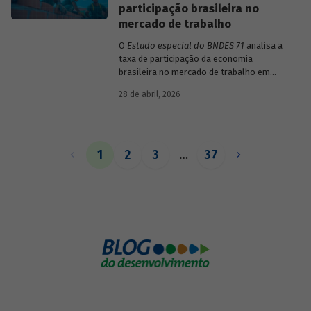
participação brasileira no
mercado de trabalho
O
Estudo especial do BNDES 71
analisa a
taxa de participação da economia
brasileira no mercado de trabalho em
comparação com uma amostra de 15
28 de abril, 2026
países de diferentes continentes e
estruturas etárias e econômicas
distintas.
1
2
3
…
37