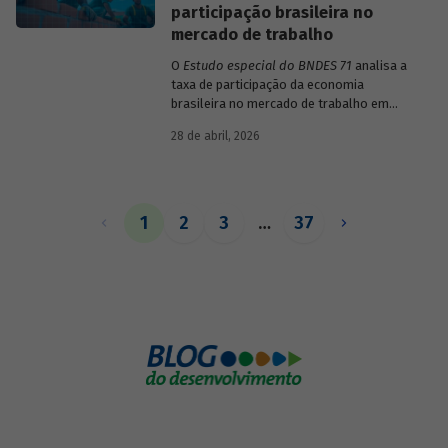
participação brasileira no
mercado de trabalho
O
Estudo especial do BNDES 71
analisa a
taxa de participação da economia
brasileira no mercado de trabalho em
comparação com uma amostra de 15
28 de abril, 2026
países de diferentes continentes e
estruturas etárias e econômicas
distintas.
1
2
3
…
37