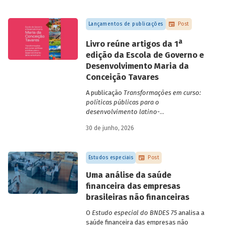
Lançamentos de publicações
Post
a
Livro reúne artigos da 1
edição da Escola de Governo e
Desenvolvimento Maria da
Conceição Tavares
A publicação
Transformações em curso:
políticas públicas para o
desenvolvimento latino-
americano
compila trabalhos da 1ª edição
30 de junho, 2026
da Escola de Governo e Desenvolvimento
Maria da Conceição Tavares.
Estudos especiais
Post
Uma análise da saúde
financeira das empresas
brasileiras não financeiras
O
Estudo especial do BNDES 75
analisa a
saúde financeira das empresas não