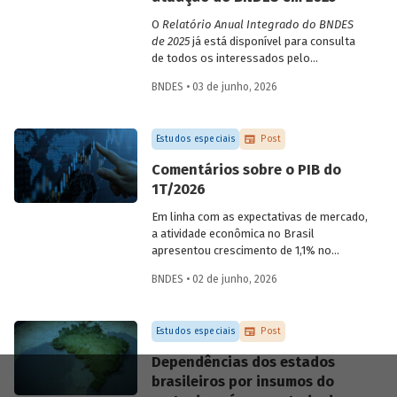
O
Relatório Anual Integrado do BNDES
de 2025
já está disponível para consulta
de todos os interessados pelo
desempenho do Banco, bem como por
BNDES • 03 de junho, 2026
sua prestação de contas. O documento
apresenta as ações realizadas, os
principais resultados, os impactos de sua
Estudos especiais
Post
atuação no ano, e mostra como o BNDES
permanece crescendo de forma
Comentários sobre o PIB do
consistente e sólida, mesmo diante de
1T/2026
cenários desafiadores.
Em linha com as expectativas de mercado,
a atividade econômica no Brasil
apresentou crescimento de 1,1% no
1T/2026 na comparação com o trimestre
BNDES • 02 de junho, 2026
imediatamente anterior, na série ajustada
sazonalmente. Confira uma análise
detalhada e uma previsão para os
Estudos especiais
Post
próximos meses no
Estudo especial do
BNDES 74.
Dependências dos estados
brasileiros por insumos do