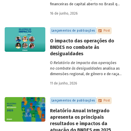
financeiras de capital aberto no Brasil que
apresentaram negociação em bolsa de
16 de junho, 2026
valores. Para isso, parte de uma amostra
de 265 empresas – excluindo-se o setor
de finanças e seguros – e de quatro
Lançamentos de publicações
Post
dimensões: lucratividade, solvência,
endividamento e alavancagem.
O impacto das operações do
BNDES no combate às
desigualdades
O
Relatório de impacto das operações
no combate às desigualdades
analisa as
dimensões regional, de gênero e de raça,
que contribuem para a elevada
11 de junho, 2026
desigualdade de renda no Brasil, no
contexto das operações de crédito do
BNDES.
Lançamentos de publicações
Post
Relatório Anual Integrado
apresenta os principais
resultados e impactos da
atuação do BNDES em 2025