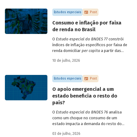
empresa e o setor de atividade
econômica.
Estudos especiais
Post
Consumo e inflação por faixa
de renda no Brasil
O
Estudo especial do BNDES 77
constrói
índices de inflação específicos por faixa de
renda domiciliar
per capita
a partir das
estruturas de consumo da POF 2017-2018
10 de julho, 2026
associadas às variações de preços dos
itens que compõem o IPCA. Emprega
ainda os microdados da Pnad Contínua
Estudos especiais
Post
para analisar a evolução da renda dos
decis durante o período.
O apoio emergencial a um
estado beneficia o resto do
país?
O
Estudo especial do BNDES 76
analisa
como um choque no consumo de um
estado impacta a demanda do resto do
país, usando como exemplo o caso do Rio
03 de julho, 2026
Grande do Sul.