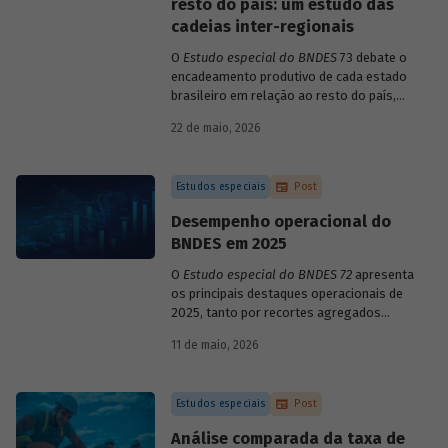
resto do país: um estudo das
cadeias inter-regionais
O
Estudo especial do BNDES
73 debate o
encadeamento produtivo de cada estado
brasileiro em relação ao resto do país,
analisando seu nível de dependência e
22 de maio, 2026
quanto o estímulo a um estado ou setor
econômico pode gerar de demanda para
os demais. Para isso usa uma
Estudos especiais
Post
metodologia de construção de matrizes
de insumo-produto estaduais.
Desempenho operacional do
BNDES em 2025
O
Estudo especial do BNDES 72
apresenta
os principais destaques operacionais de
2025, tanto por recortes agregados
quanto em relação a atuações mais
11 de maio, 2026
específicas do Banco.
Estudos especiais
Post
Análise comparada da taxa de