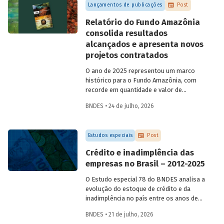
Lançamentos de publicações
Post
Relatório do Fundo Amazônia
consolida resultados
alcançados e apresenta novos
projetos contratados
O ano de 2025 representou um marco
histórico para o Fundo Amazônia, com
recorde em quantidade e valor de
projetos aprovados, assim como em
BNDES • 24 de julho, 2026
desembolsos: foram 22 operações
aprovadas, no valor total de R$ 2,2
bilhões, além de R$ 387 milhões
Estudos especiais
Post
desembolsados. Ainda no período, foram
contratados 25 novos projetos.
Crédito e inadimplência das
empresas no Brasil – 2012-2025
O Estudo especial 78 do BNDES analisa a
evolução do estoque de crédito e da
inadimplência no país entre os anos de
2012 e 2025, explorando dois recortes
BNDES • 21 de julho, 2026
analíticos complementares: o porte da