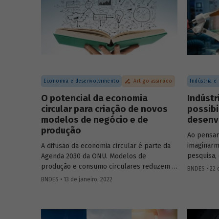
energétic
carbono
Economia e desenvolvimento
Artigo assinado
Indústria e
O potencial da economia
Indústr
circular para criação de novos
possibi
modelos de negócio e de
desenvo
produção
Ao pensa
imaginarm
A difusão da economia circular é parte da
pesquisa,
Agenda 2030 da ONU. Modelos de
entanto, 
produção e consumo circulares reduzem a
BNDES • 22 
do conhec
dependência em relação a recursos
BNDES • 13 de janeiro, 2022
pesquisas 
naturais não renováveis, auxiliando ainda na
economist
diminuição da degradação ambiental e da
relação da
produção de resíduos. Confira um resumo
destacand
do estudo produzido por analistas do