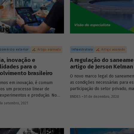
Essa, porém, é uma visão simplif
a para economia neutra em
nossa história. Saiba mais sobre 
.
pluralidade de ideias presente na
do BNDES em artigo da economis
assessora da Presidência do BND
Barros de Castro.
 comércio exterior
Artigo assinado
Infraestrutura
Artigo assinado
ia, inovação e
A regulação do saneam
lidades para o
artigo de Jerson Kelman
lvimento brasileiro
O novo marco legal do saneamen
as condições necessárias para es
rmos em inovação, é comum
participação do setor privado, ma
os um processo linear de
preciso estabelecer normas que
 experimentos e produção. No
BNDES • 01 de dezembro, 2020
a boa regulação dos serviços no 
o processo de inovação depende
de setembro, 2021
artigo para o Blog do Desenvolvi
imento acumulado em esforços,
especialista Jerson Kelman expli
e interações. Ana Cristina Costa,
atribuído à Agência Nacional de 
a do BNDES, trata neste artigo da
(ANA) e esclarece como ela pod
 inovação com a indústria,
influenciar na expansão dos inve
o oportunidades, estratégias e