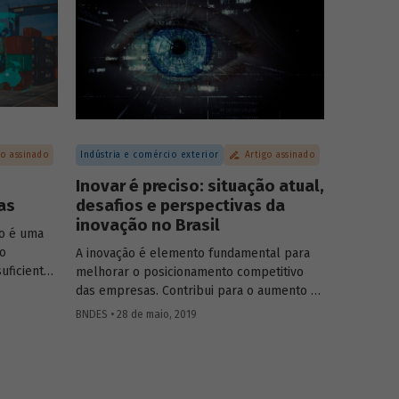
rviços.
busca ampliar a troca de conhecimentos e
promover a discussão sobre os principais
temas relacionados ao desenvolvimento
brasileiro.
go assinado
Indústria e comércio exterior
Artigo assinado
Inovar é preciso: situação atual,
as
desafios e perspectivas da
inovação no Brasil
ão é uma
do
A inovação é elemento fundamental para
uficiente
melhorar o posicionamento competitivo
rtações e
das empresas. Contribui para o aumento da
bruto
eficiência na produção, geração de novos
BNDES • 28 de maio, 2019
sas
produtos e criação de empregos
l tem a
qualificados, tornando assim as empresas
os Unidos
mais competitivas e gerando valor
erno, logo
econômico e social para a economia.