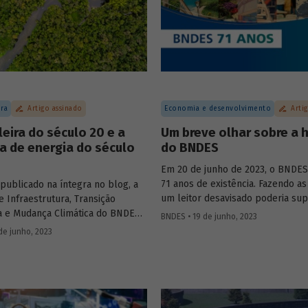
ura
Artigo assinado
Economia e desenvolvimento
Arti
leira do século 20 e a
Um breve olhar sobre a h
a de energia do século
do BNDES
Em 20 de junho de 2023, o BNDE
71 anos de existência. Fazendo as
publicado na íntegra no blog, a
um leitor desavisado poderia sup
e Infraestrutura, Transição
criação do BNDE em 1952 (o “S” só
a e Mudança Climática do BNDES,
BNDES • 19 de junho, 2023
trinta anos depois) estaria associ
sta, discute se faz sentido o
de junho, 2023
políticas nacionalistas. Essas polí
 2023 pesquisar a exploração
seriam características do segun
 petróleo na região da chamada
Vargas (1951-1954), que também 
quatorial", abordando questões
criação da Petrobras em 1953, p
a serem detalhadas e o que isso
máximo da campanha “o petróleo
a no contexto de transição