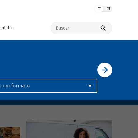
PT
EN
Buscar no site
ontato