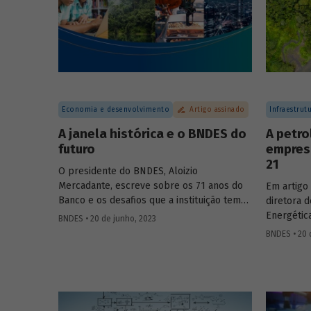
Economia e desenvolvimento
Artigo assinado
Infraestrut
A janela histórica e o BNDES do
A petro
futuro
empres
21
O presidente do BNDES, Aloizio
Mercadante, escreve sobre os 71 anos do
Em artigo 
Banco e os desafios que a instituição tem
diretora d
para os próximos anos, em artigo veiculado
Energétic
BNDES • 20 de junho, 2023
no jornal O Globo e publicado na íntegra
Luciana Co
BNDES • 20 
no Blog do Desenvolvimento.
Brasil em
futura de
"margem e
técnicas 
represent