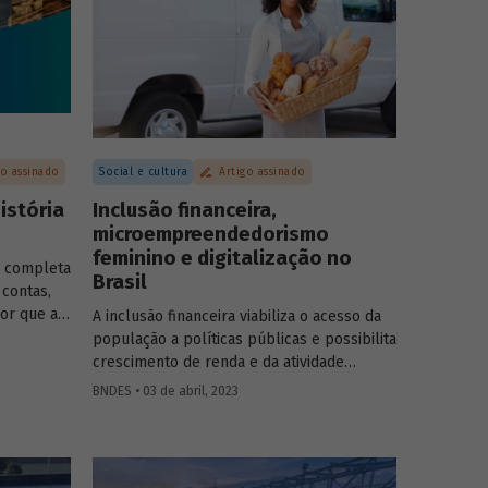
go assinado
Social e cultura
Artigo assinado
istória
Inclusão financeira,
microempreendedorismo
feminino e digitalização no
S completa
Brasil
 contas,
or que a
A inclusão financeira viabiliza o acesso da
 viria
população a políticas públicas e possibilita
ada às
crescimento de renda e da atividade
ticas
econômica. No entanto, o acesso a serviços
BNDES • 03 de abril, 2023
do Governo
financeiros no Brasil enfrenta gargalos e
levaram à
reflete desigualdades presentes na
onto
sociedade. Este artigo, assinado por Helena
 é nosso”.
Tenório, faz um breve diagnóstico desse