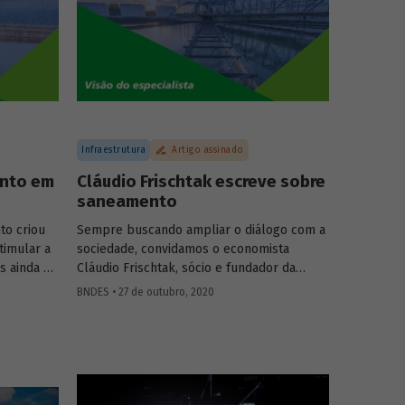
icada da
tema e aponta possíveis efeitos positivos
a
decorrentes da digitalização financeira,
 história
com atenção especial à participação das
ta e
mulheres.
ES Lavinia
Infraestrutura
Artigo assinado
ento em
Cláudio Frischtak escreve sobre
saneamento
to criou
Sempre buscando ampliar o diálogo com a
timular a
sociedade, convidamos o economista
s ainda é
Cláudio Frischtak, sócio e fundador da
 garantam
Inter.B Consultoria e diretor nacional do
BNDES • 27 de outubro, 2020
país. Em
International Growth Center (LSE), para
mento, o
compartilhar conosco sua visão sobre as
ca o papel
oportunidades e desafios para ampliar os
Aguas
investimentos em saneamento no Brasil. A
e
publicação é a primeira de uma série de
stimentos
textos com especialistas convidados, que