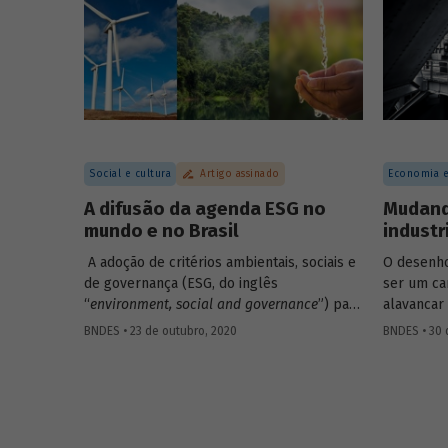
possibili
BNDES, que é parte de publicação sobre
economia circular a ser lançada em
fevereiro.
Social e cultura
Artigo assinado
Economia e
A difusão da agenda ESG no
Mudando
mundo e no Brasil
industr
A adoção de critérios ambientais, sociais e
O desenho 
de governança (ESG, do inglês
ser um ca
“
environment, social and governance
”) para
alavancar
a avaliação de empresas e investimentos
mas evidê
BNDES • 23 de outubro, 2020
BNDES • 30 
parece estar definitivamente incorporada
mais caso
na pauta das gestoras e bancos brasileiros.
nesse tipo
A introdução de critérios ESG nas decisões
coloca em
de investimento pode ser entendida como
fato, inte
uma ampliação do foco em
shareholders
um segmen