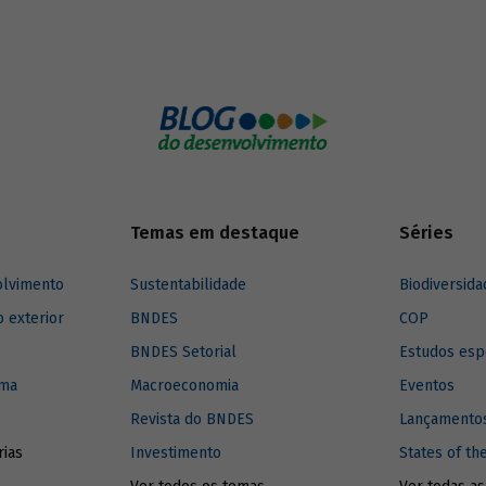
 como deveria se dar esse apoio?
sua economia não pode ser cons
fechada. No entanto, há uma rela
coeficiente de abertura e renda
p
na literatura de comércio que des
essa linha de raciocínio. Segundo
literatura, essa relação é cresce
a taxas decrescentes, o que signi
coeficiente de abertura comercia
(corrente de comércio sobre o PI
renda
per capita
aumentam conju
Temas em destaque
até um ponto em que maiores nív
Séries
renda
per capita
estão associado
menores patamares de coeficien
olvimento
Sustentabilidade
Biodiversida
abertura.
o exterior
BNDES
COP
BNDES Setorial
Estudos esp
ima
Macroeconomia
Eventos
Revista do BNDES
Lançamentos
rias
Investimento
States of th