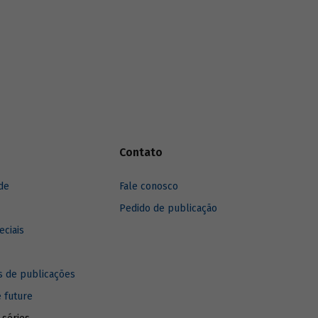
iderada
Apesar da importância do tema, o Brasil
ção entre
ainda tem muito a fazer para melhorar sua
er capita
capacidade inovativa.
mistifica
 a
nte, porém
fica que o
l
B) e a
ntamente
eis de
Contato
s a
te de
de
Fale conosco
Pedido de publicação
eciais
 de publicações
e future