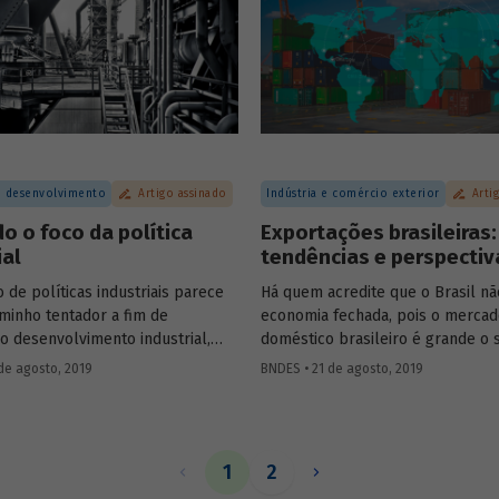
e do acesso da população aos se
dades de fomento ao tema.
 desenvolvimento
Artigo assinado
Indústria e comércio exterior
Arti
 o foco da política
Exportações brasileiras:
ial
tendências e perspectiv
de políticas industriais parece
Há quem acredite que o Brasil n
minho tentador a fim de
economia fechada, pois o merca
 o desenvolvimento industrial,
doméstico brasileiro é grande o s
ncias empíricas mostram que há
para que a participação das expo
de agosto, 2019
BNDES • 21 de agosto, 2019
s de fracasso do que de sucesso
importações no produto interno 
 de prática. Essa constatação
(PIB) seja diminuta. Em geral, es
 dúvida se governos devem, de
pessoas argumentam que o Brasi
rvir para o desenvolvimento de
mesma participação que os Estad
1
2
to da economia. E, em caso
da América (EUA) no mercado ext