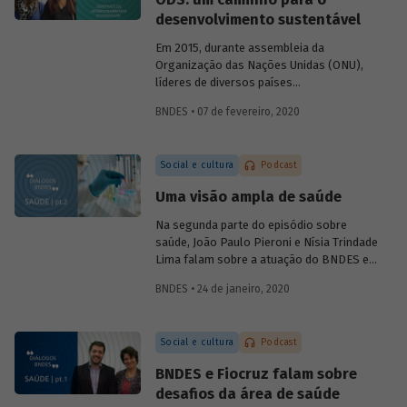
foram alcançadas e, se necessário,
desenvolvimento sustentável
corrigir rumos.
Em 2015, durante assembleia da
Organização das Nações Unidas (ONU),
líderes de diversos países
comprometeram-se com uma ação
BNDES • 07 de fevereiro, 2020
comum em prol do desenvolvimento
sustentável, consolidada na Agenda 2030
e em 17 Objetivos de Desenvolvimento
Social e cultura
Podcast
Sustentável, os ODS. No sexto episódio
do podcast
Diálogos BNDES
, Marta
Uma visão ampla de saúde
Bandeira de Freitas (BNDES) e Tatiana
Araújo (CEBDS) falam sobre importância
Na segunda parte do episódio sobre
dessa agenda para enfrentar os principais
saúde, João Paulo Pieroni e Nísia Trindade
desafios relacionados ao
Lima falam sobre a atuação do BNDES e
desenvolvimento mundial.
da Fiocruz no setor, explicando como as
BNDES • 24 de janeiro, 2020
instituições contribuem para a
sustentabilidade do Sistema Único de
Saúde (SUS) e para o desenvolvimento do
Social e cultura
Podcast
chamado complexo industrial e de
serviços da saúde.
BNDES e Fiocruz falam sobre
desafios da área de saúde