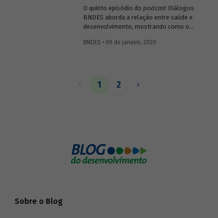
O quinto episódio do
podcast
Diálogos
BNDES aborda a relação entre saúde e
desenvolvimento, mostrando como o
setor impacta diretamente o bem-estar e
BNDES • 09 de janeiro, 2020
a capacidade produtiva da população, mas
também como pode gerar resultados
positivos para a economia ao estimular
atividades ligadas a pesquisa, inovação e
tecnologia.
1
2
Sobre o Blog