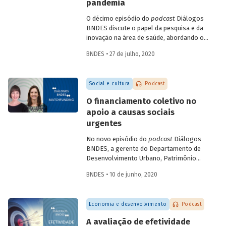
campos como a terapia celular e a terapia
pandemia
gênica. Entenda como se deu a estratégia
O décimo episódio do
podcast
Diálogos
de incorporação da biotecnologia pelo
BNDES discute o papel da pesquisa e da
setor farmacêutico no Brasil.
inovação na área de saúde, abordando os
avanços mais recentes no combate à
BNDES • 27 de julho, 2020
Covid-19. Na conversa, a gerente setorial
do Departamento do Complexo Industrial
e de Serviços de Saúde do BNDES, Carla
Social e cultura
Podcast
Reis, e a professora da Coppe-UFRJ e
coordenadora do Laboratório de
O financiamento coletivo no
Engenharia de Cultivos Celulares (LECC),
apoio a causas sociais
Leda Castilho, falam das parcerias
urgentes
brasileiras para testagem e produção de
vacinas contra o novo coronavírus, e
No novo episódio do
podcast
Diálogos
sobre o teste de diagnóstico
BNDES, a gerente do Departamento de
desenvolvido pela UFRJ, que deve
Desenvolvimento Urbano, Patrimônio
contribuir para identificar com maior
Histórico e Turismo do BNDES Patricia
precisão e menor custo os casos da
BNDES • 10 de junho, 2020
Zendron e a co-fundadora da Benfeitoria
doença.
Tati Leite conversam sobre a difusão do
matchfunding
(que agrega a participação
Economia e desenvolvimento
Podcast
de um doador institucional ao
crowdfunding
) no contexto do combate à
A avaliação de efetividade
pandemia e sobre suas possibilidades