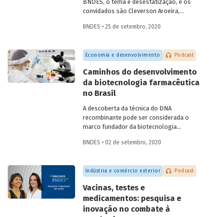
BNDES, o tema é desestatização, e os
convidados são Cleverson Aroeira,
superintendente da Área de Estruturação
BNDES • 25 de setembro, 2020
de Parcerias de Investimento do BNDES, e
Fernando Camacho,
investment officer
da
International Finance Corporation (IFC),
Economia e desenvolvimento
Podcast
do Grupo Banco Mundial. Na conversa,
eles falam sobre as diferentes
Caminhos do desenvolvimento
modalidades de desestatização, os
da biotecnologia farmacêutica
modelos de regulação e contrato, o
no Brasil
processo de estruturação de projetos e
os setores com mais potencial para os
A descoberta da técnica do DNA
investimentos e parcerias com o setor
recombinante pode ser considerada o
privado.
marco fundador da biotecnologia
moderna, permitindo criar células
BNDES • 02 de setembro, 2020
capazes de produzir novas proteínas ou
proteínas já encontradas na natureza, em
larga escala. Na área de saúde, a
Indústria e comércio exterior
Podcast
biotecnologia avançou em atividades
como o desenvolvimento de
Vacinas, testes e
medicamentos e vacinas, de reagentes
medicamentos: pesquisa e
para diagnóstico e de materiais médicos
inovação no combate à
e odontológicos, assim como em novos