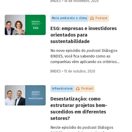
BNDES • 18 de novembro, 2020
Infraestrutura, Concessões e PPPs do
BNDES, Fábio Abrahão, explicam o que é
infraestrutura sustentável e conversam
Meio ambiente e clima
Podcast
sobre como os investimentos nessa área
podem impulsionar a recuperação
ESG: empresas e investidores
econômica no Brasil, criando empregos e
orientados para
melhorando a qualidade de vida da
sustentabilidade
população.
No novo episódio do
podcast
Diálogos
BNDES, você fica sabendo como as
companhias vêm aplicando os critérios
ESG – do inglês
environmental, social
BNDES • 15 de outubro, 2020
and governance
- para adaptar seus
negócios a um mercado global cada vez
mais preocupado com sustentabilidade.
Infraestrutura
Podcast
Confira o bate-papo entre Sonia Favaretto
(SDG Pioneer pelo Pacto Global da ONU)
Desestatização: como
e Julio Leite (superintendente do BNDES).
estruturar projetos bem-
sucedidos em diferentes
setores?
Neste episódio do
podcast
Diálogos