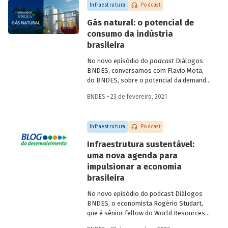
Infraestrutura
Podcast
Gás natural: o potencial de
consumo da indústria
brasileira
No novo episódio do
podcast
Diálogos
BNDES, conversamos com Flavio Mota,
do BNDES, sobre o potencial da demanda
industrial brasileira por gás natural. A
BNDES • 23 de fevereiro, 2021
conversa passa pela indústria química,
com participação de Fátima Giovanna,
diretora de Economia e Estatística da
Infraestrutura
Podcast
Abiquim, e pela siderurgia, com
participação de José Carlos D’Abreu,
Infraestrutura sustentável:
conselheiro da ABM e professor emérito
uma nova agenda para
da PUC-Rio e do IME, e Marco Polo de
impulsionar a economia
Mello Lopes, presidente-executivo do
Instituto Aço Brasil.
brasileira
No novo episódio do podcast Diálogos
BNDES, o economista Rogério Studart,
que é sênior fellow do World Resources
Institute (WRI), e o Diretor de