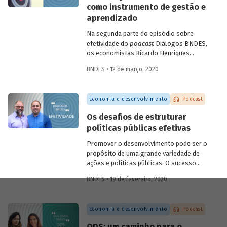
como instrumento de gestão e
futuras.
aprendizado
Na segunda parte do episódio sobre
efetividade do
podcast
Diálogos BNDES,
os economistas Ricardo Henriques
(Instituto Unibanco) e Victor Pina
BNDES • 12 de março, 2020
(BNDES) conversam sobre a importância
de estruturar as políticas com base em
evidências, de desenvolver projetos-
Economia e desenvolvimento
Podcast
piloto para depois dar escala às ações e
de usar as avaliações como insumo para
Os desafios de estruturar
rever ou ajustar as iniciativas. Eles
políticas públicas efetivas
discutem ainda quais são as tendências
do tema para os próximos anos.
Promover o desenvolvimento pode ser o
propósito de uma grande variedade de
ações e políticas públicas. O sucesso
dessas ações, no entanto, não é trivial.
BNDES • 19 de fevereiro, 2020
Alcançar o(s) objetivo(s) almejado(s)
pelas políticas públicas passa por definir
claramente os resultados pretendidos e
Economia e desenvolvimento
Podcast
monitorar e avaliar um conjunto de
indicadores que permita dizer se eles
ODS: um caminho para o