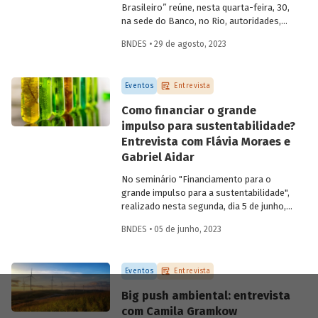
Brasileiro” reúne, nesta quarta-feira, 30,
na sede do Banco, no Rio, autoridades,
especialistas e profissionais para refletir,
BNDES • 29 de agosto, 2023
discutir e propor ações para o setor
audiovisual a partir de uma estratégia de
desenvolvimento nacional. Para saber
Eventos
Entrevista
mais sobre a importância da retomada
dessa indústria para a economia do país,
Como financiar o grande
entrevistamos Juca Ferreira, assessor da
impulso para sustentabilidade?
presidência do BNDES e ex-Ministro de
Entrevista com Flávia Moraes e
Estado da Cultura.
Gabriel Aidar
No seminário "Financiamento para o
grande impulso para a sustentabilidade",
realizado nesta segunda, dia 5 de junho,
especialistas discutiram caminhos e
BNDES • 05 de junho, 2023
estratégias para destravar a transição
social e ecológica no Brasil e na América
Latina. Para saber mais sobre
Eventos
Entrevista
possibilidades de financiamento para uma
estratégia de
big push
ambiental no
Big push ambiental: entrevista
Brasil, entrevistamos os economistas
com Camila Gramkow
Gabriel Aidar e Flávia Moraes, autores do