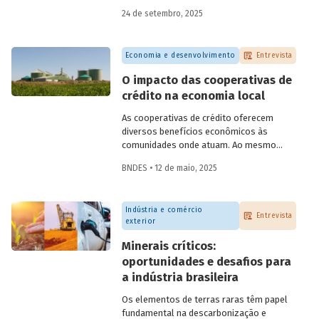
do BNDES, e representantes de duas das
24 de setembro, 2025
novas empresas investidas pela
BNDESPAR – Vinicius Mazza, Diretor de
Finanças e Gente e Gestão da Santa Clara
Economia e desenvolvimento
Entrevista
Agrociência Industrial, e Eduardo Couto,
CFO da Eve Air Mobility – sobre a
O impacto das cooperativas de
importância da atuação de bancos de
crédito na economia local
desenvolvimento no mercado de capitais,
a nova estratégia do BNDES e os planos
As cooperativas de crédito oferecem
das investidas.
diversos benefícios econômicos às
comunidades onde atuam. Ao mesmo
tempo em que geram emprego, renda,
BNDES • 12 de maio, 2025
arrecadação e produtividade; reduzem
pobreza, fortalecem capital social e
melhoram indicadores educacionais.
Indústria e comércio
Conversamos com o pesquisador da Fipe,
Entrevista
exterior
Alison Pablo de Oliveira, sobre o impacto
dessas cooperativas na economia local.
Minerais críticos:
oportunidades e desafios para
a indústria brasileira
Os elementos de terras raras têm papel
fundamental na descarbonização e