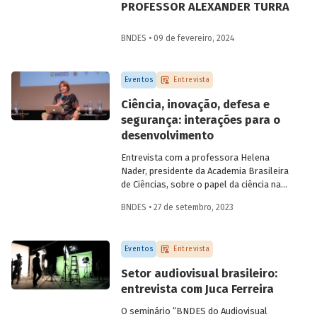
PROFESSOR ALEXANDER TURRA
BNDES • 09 de fevereiro, 2024
Eventos
Entrevista
Ciência, inovação, defesa e
segurança: interações para o
desenvolvimento
Entrevista com a professora Helena
Nader, presidente da Academia Brasileira
de Ciências, sobre o papel da ciência na
construção da segurança nacional e a
BNDES • 27 de setembro, 2023
importância da multidisciplinaridade e da
diversidade para o campo científico.
Eventos
Entrevista
Setor audiovisual brasileiro:
entrevista com Juca Ferreira
O seminário “BNDES do Audiovisual