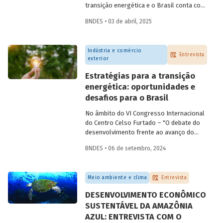
transição energética e o Brasil conta com
os recursos naturais necessários para
BNDES • 03 de abril, 2025
despontar como
player
nesse setor.
Conversamos com
Constantine
Karayannopoulos
, especialista na
Indústria e comércio
indústria de terras raras e minerais
Entrevista
exterior
críticos, para entender o potencial do
Brasil e alguns passos que precisam ser
Estratégias para a transição
tomados para alcançarmos esse objetivo.
energética: oportunidades e
desafios para o Brasil
No âmbito do VI Congresso Internacional
do Centro Celso Furtado – "O debate do
desenvolvimento frente ao avanço do
conservadorismo" – conversamos com o
BNDES • 06 de setembro, 2024
professor André Tosi Furtado, doutor pela
Universidade de Paris I (Pantheon-
Sorbonne) e professor titular da Unicamp,
Meio ambiente e clima
Entrevista
sobre estratégias nacionais de transição
energética e reindustrialização.
DESENVOLVIMENTO ECONÔMICO
SUSTENTÁVEL DA AMAZÔNIA
AZUL: ENTREVISTA COM O