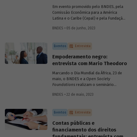
relatório "Financiando o
Big Push
:
Em evento promovido pelo BNDES, pela
caminhos para destravar a transição
Comissão Econômica para a América
social e ecológica no Brasil".
Latina e o Caribe (Cepal) e pela Fundação
Friedrich Ebert Stiftung (FES), nesta
BNDES • 05 de junho, 2023
segunda-feira, 5 de junho, especialistas
discutem caminhos e estratégias para
destravar a transição social e ecológica
Eventos
Entrevista
no Brasil e na América Latina. Para saber
mais sobre o conceito de
big push
Empoderamento negro:
ambiental, conversamos com a
entrevista com Mario Theodoro
economista Camila Gramkow, da Cepal,
que coordenou o relatório “Financiando o
Marcando o Dia Mundial da África, 23 de
Big Push
: caminhos para destravar a
maio, o BNDES e a
Open Society
transição social e ecológica no Brasil”,
Foundations
realizam o seminário
divulgado durante o evento.
Empoderamento Negro para
BNDES • 22 de maio, 2023
Transformação da Economia. O encontro
visa discutir os impactos positivos da
diversidade étnico-racial nos setores
Eventos
Entrevista
financeiro e empresarial brasileiros. Em
entrevista para o blog, o professor Mario
Contas públicas e
Theodoro comenta o impacto da
financiamento dos direitos
desigualdade na história econômica do
fundamentais: entrevista com
país e aponta soluções para um