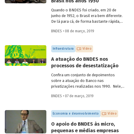
Brasil nos anos 1950
aniversário de 60 anos da instituição, em
2012, compartilha sua visão quanto à
Quando o BNDES foi criado, em 20 de
atuação institucional na produção de
junho de 1952, o Brasil era bem diferente.
estudos e linhas de pesquisa.
De lá para cá, de forma bastante rápida,
inúmeras mudanças foram
BNDES • 08 de março, 2019
desencadeadas ao mesmo tempo, em
diferentes áreas. Foi nesse momento que
o país começou a ficar moderno. Em
Infraestrutura
Vídeo
vídeo, dois ex-empregados do Banco que
estiveram presentes no início da
A atuação do BNDES nos
trajetória da instituição abordam
processos de desestatização
questões que demonstram a importância
e o valor agregado pelo BNDES ao
Confira um conjunto de depoimentos
projeto de desenvolvimento nacional.
sobre a atuação do Banco nas
privatizações realizadas nos 1990. Nele,
funcionários da empresa falam sobre os
BNDES • 07 de março, 2019
desafios enfrentados à época e sobre os
benefícios para a população resultantes
dessas desestatizações.
Economia e desenvolvimento
Vídeo
O apoio do BNDES às micro,
pequenas e médias empresas