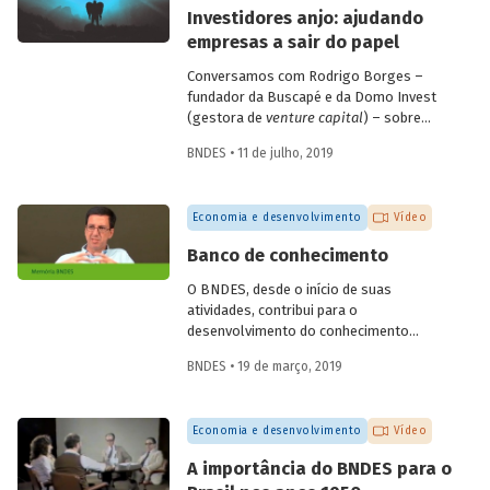
empresas de diagnóstico. Confira a seguir
Investidores anjo: ajudando
as questões discutidas e vídeo com
empresas a sair do papel
alguns depoimentos do evento.
Conversamos com Rodrigo Borges –
fundador da Buscapé e da Domo Invest
(gestora de
venture capital
) – sobre
como funciona o investimento anjo.
BNDES • 11 de julho, 2019
Confira alguns destaques da entrevista e
entenda de que forma os investidores
anjo escolhem em quais
startups
investir
Economia e desenvolvimento
Vídeo
e ajudam os empreendedores a tirar os
seus negócios do papel.
Banco de conhecimento
O BNDES, desde o início de suas
atividades, contribui para o
desenvolvimento do conhecimento
econômico, promovendo análises e
BNDES • 19 de março, 2019
reflexões internas e disponibilizando-as
para a sociedade por meio de sua
produção editorial. O economista
Economia e desenvolvimento
Vídeo
Fernando Pimentel Puga, em depoimento
colhido pelo programa de memória do
A importância do BNDES para o
Banco, durante as comemorações do