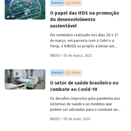
Eventos
Vídeo
O papel das IFDS na promoção
do desenvolvimento
sustentável
Em seminário realizado nos dias 20 e 21
de março, em parceria com o Cebri e a
Fiesp, o BNDES se propôs a iniciar um
amplo debate sobre algumas das
BNDES • 30 de março, 2023
principais questões do desenvolvimento
no século XXI, reunindo especialistas
internacionais e representantes de
Eventos
Vídeo
governo e da área acadêmica no Brasil.
Um dos temas abordados foi como o
O setor de saúde brasileiro no
Estado e as instituições financeiras de
combate ao Covid-19
desenvolvimento (IFD) podem atuar para
promover uma retomada do crescimento
Os desafios impostos pela pandemia aos
em bases sustentáveis, com foco na
sistemas de saúde e as medidas que
inclusão social.
podem ser adotadas para o combate ao
coronavírus no Brasil foram debatidos
BNDES • 08 de maio, 2020
por especialistas da área de saúde, em
uma live promovida pelo BNDES nesta