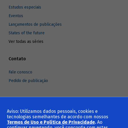
Estudos especiais
Eventos
Lançamentos de publicações
States of the future
Ver todas as séries
Contato
Fale conosco
Pedido de publicação
Aviso: Utilizamos dados pessoais, cookies e
Voltar ao topo
tecnologias semelhantes de acordo com nossos
Termos de Uso e Política de Privacidade
.
Ao
continuar navegando, você concorda com estas