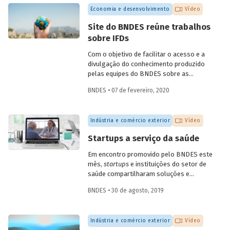
quarta, dia 6 de maio. A conversa,
Economia e desenvolvimento
Vídeo
transmitida pelo YouTube do Banco,
contou com participações do
Site do BNDES reúne trabalhos
coordenador de ações de prospecção da
sobre IFDs
Fiocruz, Carlos Gadelha, do diretor-
adjunto da Organização Pan-Americana
Com o objetivo de facilitar o acesso e a
de Saúde (Opas), Jarbas Barbosa, e com o
divulgação do conhecimento produzido
presidente do Fórum Inovação Saúde,
pelas equipes do BNDES sobre as
Josier Vilar.
instituições financeiras de
BNDES • 07 de fevereiro, 2020
desenvolvimento (IFD), todos os artigos
e trabalhos desenvolvidos estão agora
reunidos em uma única seção especial do
Indústria e comércio exterior
Vídeo
site do Banco.
Startups a serviço da saúde
Em encontro promovido pelo BNDES este
mês,
startups
e instituições do setor de
saúde compartilharam soluções e
desafios. O evento contou com a
BNDES • 30 de agosto, 2019
presença de mais de dez startups e de 15
instituições da área, dos setores público
e privado, incluindo hospitais, planos de
Indústria e comércio exterior
Vídeo
saúde, empresas farmacêuticas e