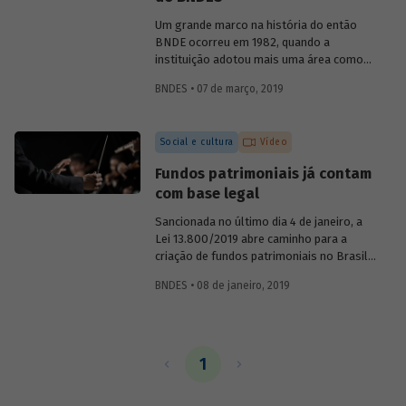
o primeiro presidente do BNDE, que só
teve o S de "social" incorporado a sua
Um grande marco na história do então
sigla nos anos 1980.
BNDE ocorreu em 1982, quando a
instituição adotou mais uma área como
foco de suas atividades e se tornou o
BNDES • 07 de março, 2019
Banco Nacional de Desenvolvimento
Econômico e Social (BNDES). As
conquistas na área econômica não
Social e cultura
Vídeo
resolveram os problemas sociais, ao
contrário, eles pareciam ter se agravado
Fundos patrimoniais já contam
no país. Era preciso conciliar
com base legal
desenvolvimento econômico e
desenvolvimento social. Conheça um
Sancionada no último dia 4 de janeiro, a
pouco sobre a atuação da instituição na
Lei 13.800/2019 abre caminho para a
promoção da inclusão social ao longo de
criação de fundos patrimoniais no Brasil.
sua história.
A nova legislação é fruto de um longo
BNDES • 08 de janeiro, 2019
trabalho de discussão do tema e
construção de um marco legal para o
país. Saiba como o BNDES contribuiu
para esse processo em artigo assinado
pela chefe do Departamento de Educação
1
e Cultura do Banco, Luciane Gorgulho, e
pelo gerente Fabrício Brollo.