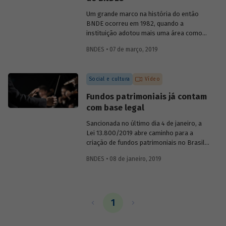
o primeiro presidente do BNDE, que só
teve o S de "social" incorporado a sua
Um grande marco na história do então
sigla nos anos 1980.
BNDE ocorreu em 1982, quando a
instituição adotou mais uma área como
foco de suas atividades e se tornou o
BNDES • 07 de março, 2019
Banco Nacional de Desenvolvimento
Econômico e Social (BNDES). As
conquistas na área econômica não
Social e cultura
Vídeo
resolveram os problemas sociais, ao
contrário, eles pareciam ter se agravado
Fundos patrimoniais já contam
no país. Era preciso conciliar
com base legal
desenvolvimento econômico e
desenvolvimento social. Conheça um
Sancionada no último dia 4 de janeiro, a
pouco sobre a atuação da instituição na
Lei 13.800/2019 abre caminho para a
promoção da inclusão social ao longo de
criação de fundos patrimoniais no Brasil.
sua história.
A nova legislação é fruto de um longo
BNDES • 08 de janeiro, 2019
trabalho de discussão do tema e
construção de um marco legal para o
país. Saiba como o BNDES contribuiu
para esse processo em artigo assinado
pela chefe do Departamento de Educação
1
e Cultura do Banco, Luciane Gorgulho, e
pelo gerente Fabrício Brollo.