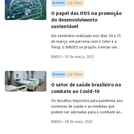
Eventos
Vídeo
O papel das IFDS na promoção
do desenvolvimento
sustentável
Em seminário realizado nos dias 20 e 21
de março, em parceria com o Cebri e a
Fiesp, o BNDES se propôs a iniciar um
amplo debate sobre algumas das
BNDES • 30 de março, 2023
principais questões do desenvolvimento
no século XXI, reunindo especialistas
internacionais e representantes de
Eventos
Vídeo
governo e da área acadêmica no Brasil.
Um dos temas abordados foi como o
O setor de saúde brasileiro no
Estado e as instituições financeiras de
combate ao Covid-19
desenvolvimento (IFD) podem atuar para
promover uma retomada do crescimento
Os desafios impostos pela pandemia aos
em bases sustentáveis, com foco na
sistemas de saúde e as medidas que
inclusão social.
podem ser adotadas para o combate ao
coronavírus no Brasil foram debatidos
BNDES • 08 de maio, 2020
por especialistas da área de saúde, em
uma live promovida pelo BNDES nesta