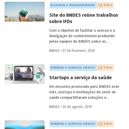
quarta, dia 6 de maio. A conversa,
Economia e desenvolvimento
Vídeo
transmitida pelo YouTube do Banco,
contou com participações do
Site do BNDES reúne trabalhos
coordenador de ações de prospecção da
sobre IFDs
Fiocruz, Carlos Gadelha, do diretor-
adjunto da Organização Pan-Americana
Com o objetivo de facilitar o acesso e a
de Saúde (Opas), Jarbas Barbosa, e com o
divulgação do conhecimento produzido
presidente do Fórum Inovação Saúde,
pelas equipes do BNDES sobre as
Josier Vilar.
instituições financeiras de
BNDES • 07 de fevereiro, 2020
desenvolvimento (IFD), todos os artigos
e trabalhos desenvolvidos estão agora
reunidos em uma única seção especial do
Indústria e comércio exterior
Vídeo
site do Banco.
Startups a serviço da saúde
Em encontro promovido pelo BNDES este
mês,
startups
e instituições do setor de
saúde compartilharam soluções e
desafios. O evento contou com a
BNDES • 30 de agosto, 2019
presença de mais de dez startups e de 15
instituições da área, dos setores público
e privado, incluindo hospitais, planos de
Indústria e comércio exterior
Vídeo
saúde, empresas farmacêuticas e