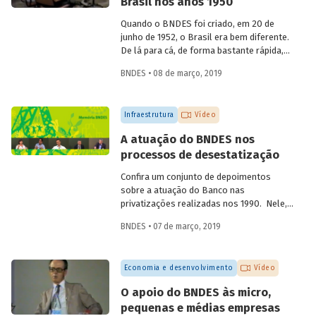
Brasil nos anos 1950
aniversário de 60 anos da instituição, em
2012, compartilha sua visão quanto à
Quando o BNDES foi criado, em 20 de
atuação institucional na produção de
junho de 1952, o Brasil era bem diferente.
estudos e linhas de pesquisa.
De lá para cá, de forma bastante rápida,
inúmeras mudanças foram
BNDES • 08 de março, 2019
desencadeadas ao mesmo tempo, em
diferentes áreas. Foi nesse momento que
o país começou a ficar moderno. Em
Infraestrutura
Vídeo
vídeo, dois ex-empregados do Banco que
estiveram presentes no início da
A atuação do BNDES nos
trajetória da instituição abordam
processos de desestatização
questões que demonstram a importância
e o valor agregado pelo BNDES ao
Confira um conjunto de depoimentos
projeto de desenvolvimento nacional.
sobre a atuação do Banco nas
privatizações realizadas nos 1990. Nele,
funcionários da empresa falam sobre os
BNDES • 07 de março, 2019
desafios enfrentados à época e sobre os
benefícios para a população resultantes
dessas desestatizações.
Economia e desenvolvimento
Vídeo
O apoio do BNDES às micro,
pequenas e médias empresas