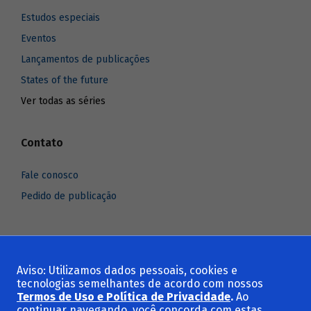
Estudos especiais
Eventos
Lançamentos de publicações
States of the future
Ver todas as séries
Contato
Fale conosco
Pedido de publicação
Aviso: Utilizamos dados pessoais, cookies e
Voltar ao topo
tecnologias semelhantes de acordo com nossos
Termos de Uso e Política de Privacidade
.
Ao
continuar navegando, você concorda com estas