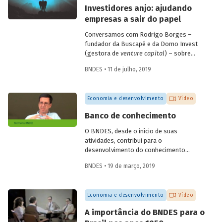
empresas de diagnóstico. Confira a seguir
Investidores anjo: ajudando
as questões discutidas e vídeo com
empresas a sair do papel
alguns depoimentos do evento.
Conversamos com Rodrigo Borges –
fundador da Buscapé e da Domo Invest
(gestora de
venture capital
) – sobre
como funciona o investimento anjo.
BNDES • 11 de julho, 2019
Confira alguns destaques da entrevista e
entenda de que forma os investidores
anjo escolhem em quais
startups
investir
Economia e desenvolvimento
Vídeo
e ajudam os empreendedores a tirar os
seus negócios do papel.
Banco de conhecimento
O BNDES, desde o início de suas
atividades, contribui para o
desenvolvimento do conhecimento
econômico, promovendo análises e
BNDES • 19 de março, 2019
reflexões internas e disponibilizando-as
para a sociedade por meio de sua
produção editorial. O economista
Economia e desenvolvimento
Vídeo
Fernando Pimentel Puga, em depoimento
colhido pelo programa de memória do
A importância do BNDES para o
Banco, durante as comemorações do