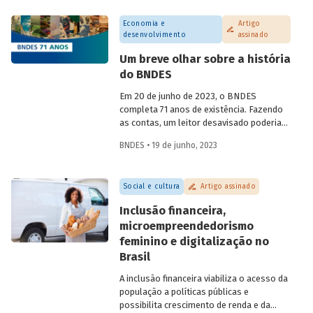
da chamada "margem equatorial",
Economia e
Artigo
abordando questões técnicas a serem
desenvolvimento
assinado
detalhadas e o que isso representa no
contexto de transição energética para
Um breve olhar sobre a história
economia neutra em carbono.
do BNDES
Em 20 de junho de 2023, o BNDES
completa 71 anos de existência. Fazendo
as contas, um leitor desavisado poderia
supor que a criação do BNDE em 1952 (o
BNDES • 19 de junho, 2023
“S” só viria trinta anos depois) estaria
associada às políticas nacionalistas.
Essas políticas seriam características do
Social e cultura
Artigo assinado
segundo Governo Vargas (1951-1954), que
também levaram à criação da Petrobras
Inclusão financeira,
em 1953, ponto máximo da campanha “o
microempreendedorismo
petróleo é nosso”. Essa, porém, é uma
feminino e digitalização no
visão simplificada da nossa história. Saiba
mais sobre a pluralidade de ideias
Brasil
presente na história do BNDES em artigo
A inclusão financeira viabiliza o acesso da
da economista e assessora da
população a políticas públicas e
Presidência do BNDES Lavinia Barros de
possibilita crescimento de renda e da
Castro.