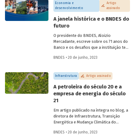
Economia e
Artigo
desenvolvimento
assinado
A janela histórica e o BNDES do
futuro
O presidente do BNDES, Aloizio
Mercadante, escreve sobre os 71 anos do
Banco e os desafios que a instituição tem
para os próximos anos, em artigo
BNDES • 20 de junho, 2023
veiculado no jornal O Globo e publicado
na íntegra no Blog do Desenvolvimento.
Infraestrutura
Artigo assinado
A petroleira do século 20 e a
empresa de energia do século
21
Em artigo publicado na íntegra no blog, a
diretora de Infraestrutura, Transição
Energética e Mudança Climática do
BNDES, Luciana Costa, discute se faz
BNDES • 20 de junho, 2023
sentido o Brasil em 2023 pesquisar a
exploração futura de petróleo na região