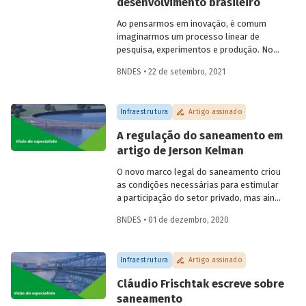
desenvolvimento brasileiro
Ao pensarmos em inovação, é comum
imaginarmos um processo linear de
pesquisa, experimentos e produção. No
entanto, o processo de inovação depende
BNDES • 22 de setembro, 2021
do conhecimento acumulado em
esforços, pesquisas e interações. Ana
Cristina Costa, economista do BNDES,
Infraestrutura
Artigo assinado
trata neste artigo da relação da inovação
com a indústria, destacando
A regulação do saneamento em
oportunidades, estratégias e
artigo de Jerson Kelman
possibilidades de fomento ao tema.
O novo marco legal do saneamento criou
as condições necessárias para estimular
a participação do setor privado, mas ainda
é preciso estabelecer normas que
BNDES • 01 de dezembro, 2020
garantam a boa regulação dos serviços
no país. Em artigo para o Blog do
Desenvolvimento, o especialista Jerson
Infraestrutura
Artigo assinado
Kelman explica o papel atribuído à
Agência Nacional de Aguas (ANA) e
Cláudio Frischtak escreve sobre
esclarece como ela pode influenciar na
saneamento
expansão dos investimentos e do acesso