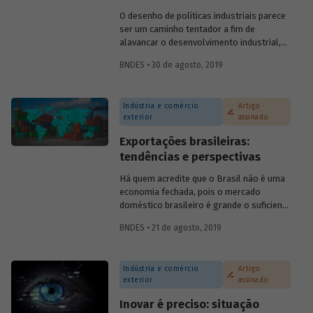
evolução do investimento sustentável e
O desenho de políticas industriais parece
quais são os desafios para a
ser um caminho tentador a fim de
disseminação dos critérios ESG entre
alavancar o desenvolvimento industrial,
empresas e investidores.
mas evidências empíricas mostram que há
BNDES • 30 de agosto, 2019
mais casos de fracasso do que de
sucesso nesse tipo de prática. Essa
constatação coloca em dúvida se
Indústria e comércio
Artigo
governos devem, de fato, intervir para o
exterior
assinado
desenvolvimento de um segmento da
economia. E, em caso positivo, como
Exportações brasileiras:
deveria se dar esse apoio?
tendências e perspectivas
Há quem acredite que o Brasil não é uma
economia fechada, pois o mercado
doméstico brasileiro é grande o suficiente
para que a participação das exportações e
BNDES • 21 de agosto, 2019
importações no produto interno bruto
(PIB) seja diminuta. Em geral, essas
pessoas argumentam que o Brasil tem a
Indústria e comércio
Artigo
mesma participação que os Estados
exterior
assinado
Unidos da América (EUA) no mercado
externo, logo sua economia não pode ser
Inovar é preciso: situação
considerada fechada. No entanto, há uma