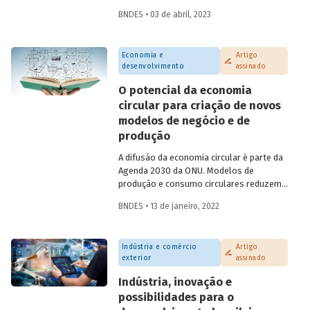
atividade econômica. No entanto, o
BNDES • 03 de abril, 2023
acesso a serviços financeiros no Brasil
enfrenta gargalos e reflete
desigualdades presentes na sociedade.
Economia e
Artigo
Este artigo, assinado por Helena Tenório,
desenvolvimento
assinado
faz um breve diagnóstico desse tema e
aponta possíveis efeitos positivos
O potencial da economia
decorrentes da digitalização financeira,
circular para criação de novos
com atenção especial à participação das
modelos de negócio e de
mulheres.
produção
A difusão da economia circular é parte da
Agenda 2030 da ONU. Modelos de
produção e consumo circulares reduzem
a dependência em relação a recursos
BNDES • 13 de janeiro, 2022
naturais não renováveis, auxiliando ainda
na diminuição da degradação ambiental e
da produção de resíduos. Confira um
Indústria e comércio
Artigo
resumo do estudo produzido por
exterior
assinado
analistas do BNDES, que é parte de
publicação sobre economia circular a ser
Indústria, inovação e
lançada em fevereiro.
possibilidades para o