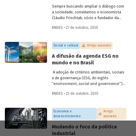
da população aos serviços.
Sempre buscando ampliar o diálogo com
a sociedade, convidamos o economista
Cláudio Frischtak, sócio e fundador da
Inter.B Consultoria e diretor nacional do
BNDES • 27 de outubro, 2020
International Growth Center (LSE), para
compartilhar conosco sua visão sobre as
oportunidades e desafios para ampliar os
Social e cultura
Artigo assinado
investimentos em saneamento no Brasil.
A publicação é a primeira de uma série de
A difusão da agenda ESG no
textos com especialistas convidados, que
mundo e no Brasil
busca ampliar a troca de conhecimentos e
promover a discussão sobre os principais
A adoção de critérios ambientais, sociais
temas relacionados ao desenvolvimento
e de governança (ESG, do inglês
brasileiro.
“
environment, social and governance
”)
para a avaliação de empresas e
BNDES • 23 de outubro, 2020
investimentos parece estar
definitivamente incorporada na pauta das
gestoras e bancos brasileiros. A
Economia e
Artigo
introdução de critérios ESG nas decisões
desenvolvimento
assinado
de investimento pode ser entendida como
uma ampliação do foco em
shareholders
Mudando o foco da política
(acionistas) para todos os
stakeholders
industrial
(partes interessadas). Entenda como foi a