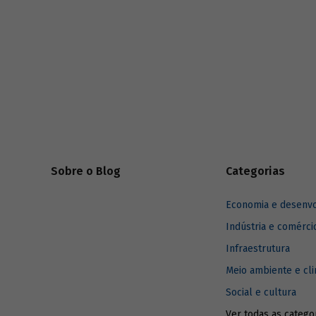
construçã
estaduais.
Sobre o Blog
Categorias
Economia e desenv
Indústria e comérci
Infraestrutura
Meio ambiente e cl
Social e cultura
Ver todas as catego