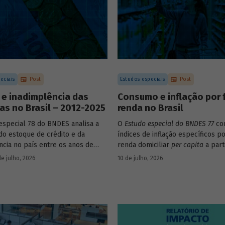
eciais
Post
Estudos especiais
Post
 e inadimplência das
Consumo e inflação por 
s no Brasil – 2012-2025
renda no Brasil
especial 78 do BNDES analisa a
O
Estudo especial do BNDES 77
con
do estoque de crédito e da
índices de inflação específicos po
ncia no país entre os anos de
renda domiciliar
per capita
a part
25, explorando dois recortes
estruturas de consumo da POF 2
de julho, 2026
10 de julho, 2026
s complementares: o porte da
associadas às variações de preço
 o setor de atividade econômica.
itens que compõem o IPCA. Empr
os microdados da Pnad Contínua 
analisar a evolução da renda dos
durante o período.