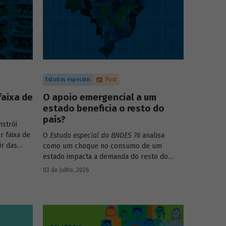
Estudos especiais
Post
faixa de
O apoio emergencial a um
estado beneficia o resto do
país?
strói
r faixa de
O
Estudo especial do BNDES 76
analisa
ir das
como um choque no consumo de um
017-2018
estado impacta a demanda do resto do
s dos
país, usando como exemplo o caso do Rio
03 de julho, 2026
ega ainda
Grande do Sul.
para
 decis