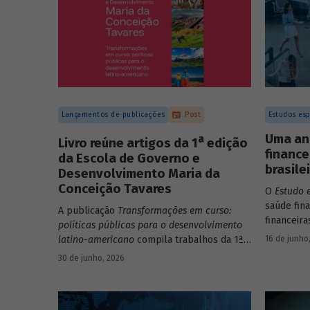
Lançamentos de publicações
Post
Estudos esp
Uma an
a
Livro reúne artigos da 1
edição
finance
da Escola de Governo e
brasile
Desenvolvimento Maria da
Conceição Tavares
O
Estudo 
saúde fin
A publicação
Transformações em curso:
financeira
políticas públicas para o desenvolvimento
apresenta
16 de junho
latino-americano
compila trabalhos da 1ª
valores. 
edição da Escola de Governo e
30 de junho, 2026
de 265 em
Desenvolvimento Maria da Conceição
finanças 
Tavares.
dimensões:
endividam