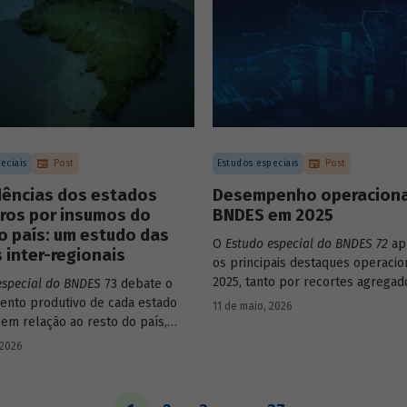
eciais
Post
Estudos especiais
Post
ências dos estados
Desempenho operaciona
iros por insumos do
BNDES em 2025
o país: um estudo das
O
Estudo especial do BNDES 72
ap
 inter-regionais
os principais destaques operacio
2025, tanto por recortes agregad
especial do BNDES
73 debate o
em relação a atuações mais espec
nto produtivo de cada estado
11 de maio, 2026
Banco.
 em relação ao resto do país,
o seu nível de dependência e
 2026
estímulo a um estado ou setor
 pode gerar de demanda para os
ara isso usa uma metodologia de