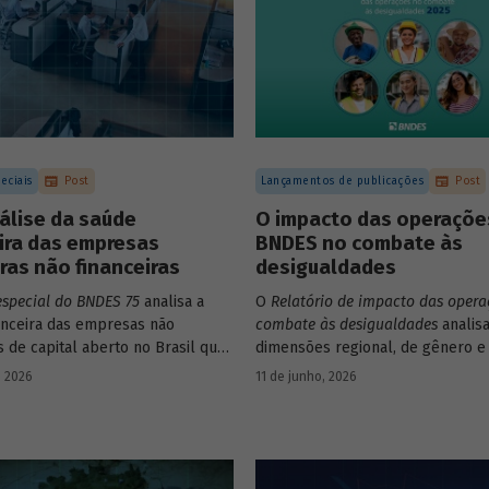
eciais
Post
Lançamentos de publicações
Post
álise da saúde
O impacto das operaçõe
ira das empresas
BNDES no combate às
iras não financeiras
desigualdades
especial do BNDES 75
analisa a
O
Relatório de impacto das opera
anceira das empresas não
combate às desigualdades
analisa
s de capital aberto no Brasil que
dimensões regional, de gênero e 
ram negociação em bolsa de
que contribuem para a elevada
, 2026
11 de junho, 2026
Para isso, parte de uma amostra
desigualdade de renda no Brasil,
presas – excluindo-se o setor de
contexto das operações de crédi
e seguros – e de quatro
BNDES.
 lucratividade, solvência,
ento e alavancagem.