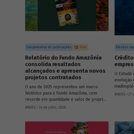
Lançamentos de publicações
Post
Estudos esp
Relatório do Fundo Amazônia
Crédito
consolida resultados
empresa
alcançados e apresenta novos
O Estudo 
projetos contratados
evolução 
inadimplê
O ano de 2025 representou um marco
2012 e 20
histórico para o Fundo Amazônia, com
BNDES • 21 
analítico
recorde em quantidade e valor de projetos
empresa e
aprovados, assim como em desembolsos:
BNDES • 24 de julho, 2026
foram 22 operações aprovadas, no valor
total de R$ 2,2 bilhões, além de R$ 387
milhões desembolsados. Ainda no período,
foram contratados 25 novos projetos.