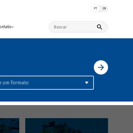
PT
EN
Buscar no site
ontato