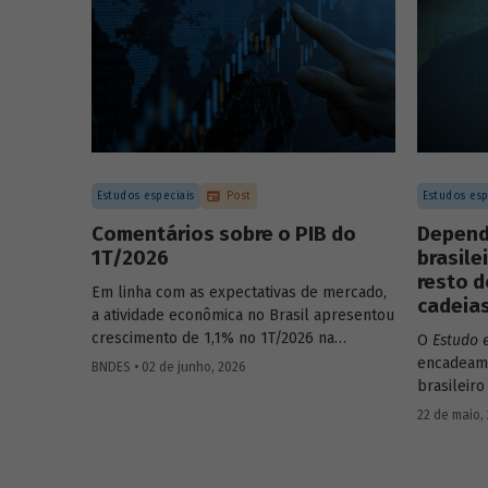
Estudos especiais
Post
Estudos esp
Comentários sobre o PIB do
Depend
1T/2026
brasile
resto d
Em linha com as expectativas de mercado,
cadeias
a atividade econômica no Brasil apresentou
crescimento de 1,1% no 1T/2026 na
O
Estudo 
comparação com o trimestre
encadeame
BNDES • 02 de junho, 2026
imediatamente anterior, na série ajustada
brasileiro
sazonalmente. Confira uma análise
analisand
22 de maio,
detalhada e uma previsão para os
quanto o 
próximos meses no
Estudo especial do
econômico
BNDES 74.
demais. P