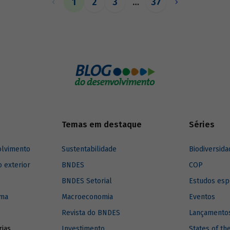
1
2
3
…
37
o de matrizes de insumo-produto
Temas em destaque
Séries
olvimento
Sustentabilidade
Biodiversida
o exterior
BNDES
COP
BNDES Setorial
Estudos esp
ima
Macroeconomia
Eventos
Revista do BNDES
Lançamentos
rias
Investimento
States of th