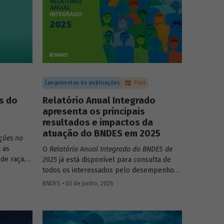
Lançamentos de publicações
Post
s do
Relatório Anual Integrado
apresenta os principais
resultados e impactos da
atuação do BNDES em 2025
ções no
 as
O
Relatório Anual Integrado do BNDES de
de raça,
2025
já está disponível para consulta de
todos os interessados pelo desempenho
 no
do Banco, bem como por sua prestação de
BNDES • 03 de junho, 2026
to do
contas. O documento apresenta as ações
realizadas, os principais resultados, os
impactos de sua atuação no ano, e mostra
como o BNDES permanece crescendo de