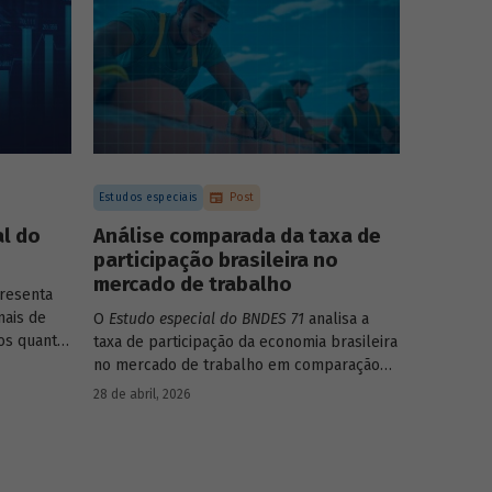
forma consistente e sólida, mesmo diante
de cenários desafiadores.
Estudos especiais
Post
l do
Análise comparada da taxa de
participação brasileira no
mercado de trabalho
resenta
nais de
O
Estudo especial do BNDES 71
analisa a
os quanto
taxa de participação da economia brasileira
íficas do
no mercado de trabalho em comparação
com uma amostra de 15 países de
28 de abril, 2026
diferentes continentes e estruturas etárias
e econômicas distintas.