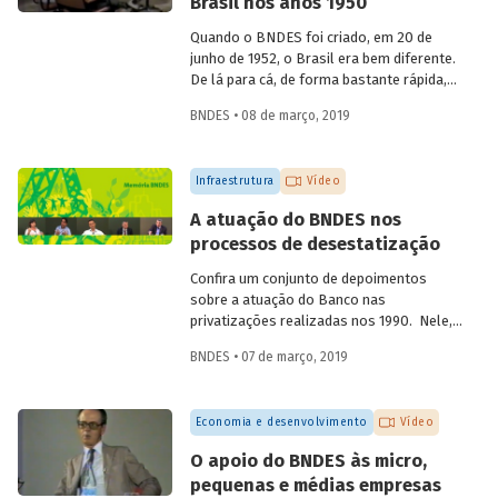
Brasil nos anos 1950
aniversário de 60 anos da instituição, em
2012, compartilha sua visão quanto à
Quando o BNDES foi criado, em 20 de
atuação institucional na produção de
junho de 1952, o Brasil era bem diferente.
estudos e linhas de pesquisa.
De lá para cá, de forma bastante rápida,
inúmeras mudanças foram
BNDES • 08 de março, 2019
desencadeadas ao mesmo tempo, em
diferentes áreas. Foi nesse momento que
o país começou a ficar moderno. Em
Infraestrutura
Vídeo
vídeo, dois ex-empregados do Banco que
estiveram presentes no início da
A atuação do BNDES nos
trajetória da instituição abordam
processos de desestatização
questões que demonstram a importância
e o valor agregado pelo BNDES ao
Confira um conjunto de depoimentos
projeto de desenvolvimento nacional.
sobre a atuação do Banco nas
privatizações realizadas nos 1990. Nele,
funcionários da empresa falam sobre os
BNDES • 07 de março, 2019
desafios enfrentados à época e sobre os
benefícios para a população resultantes
dessas desestatizações.
Economia e desenvolvimento
Vídeo
O apoio do BNDES às micro,
pequenas e médias empresas