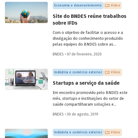
quarta, dia 6 de maio. A conversa,
Economia e desenvolvimento
Vídeo
transmitida pelo YouTube do Banco,
contou com participações do
Site do BNDES reúne trabalhos
coordenador de ações de prospecção da
sobre IFDs
Fiocruz, Carlos Gadelha, do diretor-
adjunto da Organização Pan-Americana
Com o objetivo de facilitar o acesso e a
de Saúde (Opas), Jarbas Barbosa, e com o
divulgação do conhecimento produzido
presidente do Fórum Inovação Saúde,
pelas equipes do BNDES sobre as
Josier Vilar.
instituições financeiras de
BNDES • 07 de fevereiro, 2020
desenvolvimento (IFD), todos os artigos
e trabalhos desenvolvidos estão agora
reunidos em uma única seção especial do
Indústria e comércio exterior
Vídeo
site do Banco.
Startups a serviço da saúde
Em encontro promovido pelo BNDES este
mês,
startups
e instituições do setor de
saúde compartilharam soluções e
desafios. O evento contou com a
BNDES • 30 de agosto, 2019
presença de mais de dez startups e de 15
instituições da área, dos setores público
e privado, incluindo hospitais, planos de
Indústria e comércio exterior
Vídeo
saúde, empresas farmacêuticas e