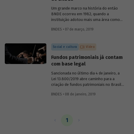
o primeiro presidente do BNDE, que só
teve o S de "social" incorporado a sua
Um grande marco na história do então
sigla nos anos 1980.
BNDE ocorreu em 1982, quando a
instituição adotou mais uma área como
foco de suas atividades e se tornou o
BNDES • 07 de março, 2019
Banco Nacional de Desenvolvimento
Econômico e Social (BNDES). As
conquistas na área econômica não
Social e cultura
Vídeo
resolveram os problemas sociais, ao
contrário, eles pareciam ter se agravado
Fundos patrimoniais já contam
no país. Era preciso conciliar
com base legal
desenvolvimento econômico e
desenvolvimento social. Conheça um
Sancionada no último dia 4 de janeiro, a
pouco sobre a atuação da instituição na
Lei 13.800/2019 abre caminho para a
promoção da inclusão social ao longo de
criação de fundos patrimoniais no Brasil.
sua história.
A nova legislação é fruto de um longo
BNDES • 08 de janeiro, 2019
trabalho de discussão do tema e
construção de um marco legal para o
país. Saiba como o BNDES contribuiu
para esse processo em artigo assinado
pela chefe do Departamento de Educação
1
e Cultura do Banco, Luciane Gorgulho, e
pelo gerente Fabrício Brollo.