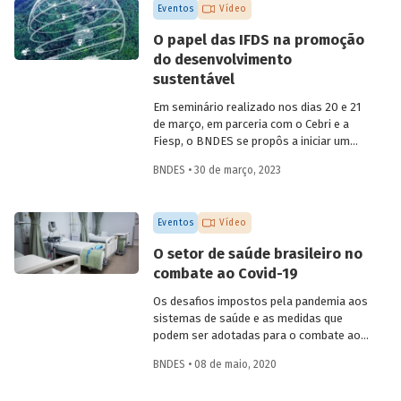
Eventos
Vídeo
O papel das IFDS na promoção
do desenvolvimento
sustentável
Em seminário realizado nos dias 20 e 21
de março, em parceria com o Cebri e a
Fiesp, o BNDES se propôs a iniciar um
amplo debate sobre algumas das
BNDES • 30 de março, 2023
principais questões do desenvolvimento
no século XXI, reunindo especialistas
internacionais e representantes de
Eventos
Vídeo
governo e da área acadêmica no Brasil.
Um dos temas abordados foi como o
O setor de saúde brasileiro no
Estado e as instituições financeiras de
combate ao Covid-19
desenvolvimento (IFD) podem atuar para
promover uma retomada do crescimento
Os desafios impostos pela pandemia aos
em bases sustentáveis, com foco na
sistemas de saúde e as medidas que
inclusão social.
podem ser adotadas para o combate ao
coronavírus no Brasil foram debatidos
BNDES • 08 de maio, 2020
por especialistas da área de saúde, em
uma live promovida pelo BNDES nesta