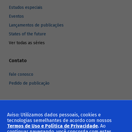
Estudos especiais
Eventos
Lançamentos de publicações
States of the future
Ver todas as séries
Contato
Fale conosco
Pedido de publicação
Aviso: Utilizamos dados pessoais, cookies e
Voltar ao topo
tecnologias semelhantes de acordo com nossos
Termos de Uso e Política de Privacidade
.
Ao
continuar navegando, você concorda com estas