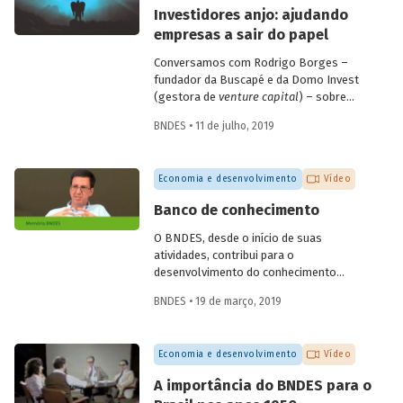
empresas de diagnóstico. Confira a seguir
Investidores anjo: ajudando
as questões discutidas e vídeo com
empresas a sair do papel
alguns depoimentos do evento.
Conversamos com Rodrigo Borges –
fundador da Buscapé e da Domo Invest
(gestora de
venture capital
) – sobre
como funciona o investimento anjo.
BNDES • 11 de julho, 2019
Confira alguns destaques da entrevista e
entenda de que forma os investidores
anjo escolhem em quais
startups
investir
Economia e desenvolvimento
Vídeo
e ajudam os empreendedores a tirar os
seus negócios do papel.
Banco de conhecimento
O BNDES, desde o início de suas
atividades, contribui para o
desenvolvimento do conhecimento
econômico, promovendo análises e
BNDES • 19 de março, 2019
reflexões internas e disponibilizando-as
para a sociedade por meio de sua
produção editorial. O economista
Economia e desenvolvimento
Vídeo
Fernando Pimentel Puga, em depoimento
colhido pelo programa de memória do
A importância do BNDES para o
Banco, durante as comemorações do