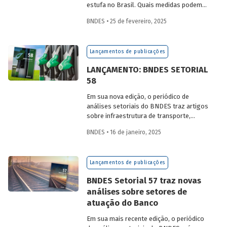
estufa no Brasil. Quais medidas podem
ser adotadas para reduzir seu impacto
BNDES • 25 de fevereiro, 2025
ambiental? Confira as estratégias que
podem tornar o setor mais sustentável.
Lançamentos de publicações
LANÇAMENTO: BNDES SETORIAL
58
Em sua nova edição, o periódico de
análises setoriais do BNDES traz artigos
sobre infraestrutura de transporte,
mobilidade urbana, combustíveis
BNDES • 16 de janeiro, 2025
sustentáveis, mercado de aeronaves,
saúde e agroindústria.
Lançamentos de publicações
BNDES Setorial 57 traz novas
análises sobre setores de
atuação do Banco
Em sua mais recente edição, o periódico