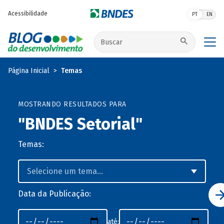
Pular para o conteúdo principal
Acessibilidade
PT
EN
Buscar no site
Página Inicial
Temas
MOSTRANDO RESULTADOS PARA
"BNDES Setorial"
Temas:
Data da Publicação:
até: