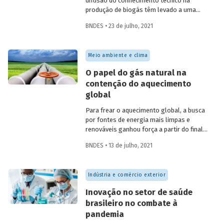
difusão do conhecimento técnico na
produção de biogás têm levado a uma
rápida expansão no número de plantas
BNDES • 23 de julho, 2021
em operação e no volume produzido no
país. Esse crescimento, contudo, ainda é
tímido diante do potencial de geração que
Meio ambiente e clima
um país com um agronegócio tão
desenvolvido pode atingir. Entenda como
O papel do gás natural na
resíduos e efluentes das diferentes
contenção do aquecimento
atividades agropecuárias podem
global
contribuir para ampliar a geração de
biogás no setor.
Para frear o aquecimento global, a busca
por fontes de energia mais limpas e
renováveis ganhou força a partir do final
do século XX, contribuindo para o esforço
BNDES • 13 de julho, 2021
mundial de redução das emissões de CO
.
2
Em um contexto em que a demanda
energética segue crescendo, o gás
Indústria e comércio exterior
natural desponta como combustível
capaz de apoiar a transição para a
Inovação no setor de saúde
economia de baixo carbono, aproveitando
brasileiro no combate à
a infraestrutura já existente com menor
pandemia
impacto ambiental do que outros