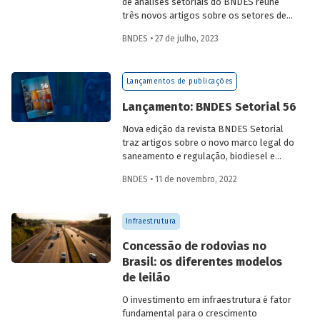
de análises setoriais do BNDES reúne
três novos artigos sobre os setores de
logística, agroindústria e aeroespaço e
BNDES • 27 de julho, 2023
defesa. Saiba mais e acesse os estudos
da edição 57.
Lançamentos de publicações
Lançamento: BNDES Setorial 56
Nova edição da revista BNDES Setorial
traz artigos sobre o novo marco legal do
saneamento e regulação, biodiesel e
diesel verde no Brasil, e o papel do
BNDES • 11 de novembro, 2022
leasing
de aeronaves no setor de
aviação.
Infraestrutura
Concessão de rodovias no
Brasil: os diferentes modelos
de leilão
O investimento em infraestrutura é fator
fundamental para o crescimento