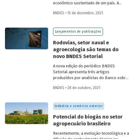
econômico sustentado de um país. A
partir da década de 1990, no Brasil, as
BNDES • 15 de dezembro, 2021
concessões rodoviárias começaram a ser
utilizadas para reduzir a despesa pública,
sem comprometer os investimentos no
Lançamentos de publicações
setor. Saiba mais sobre os diferentes
modelos de leilão adotados nas
Rodovias, setor naval e
concessões de rodovias realizadas no
agroecologia são temas do
país.
novo BNDES Setorial
A nova edição do periódico BNDES
Setorial apresenta três artigos
produzidos por analistas do Banco sobre
concessões rodoviárias, indústria naval e
BNDES • 28 de outubro, 2021
agroecologia, importantes áreas do
desenvolvimento brasileiro. Saiba mais
sobre os artigos e confira a publicação
Indústria e comércio exterior
completa.
Potencial do biogás no setor
agropecuário brasileiro
Recentemente, a evolução tecnológica e a