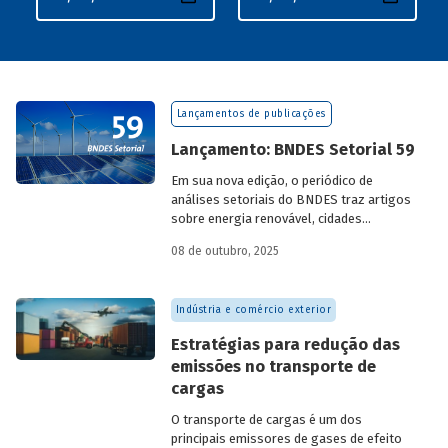
Lançamentos de publicações
Lançamento: BNDES Setorial 59
Em sua nova edição, o periódico de
análises setoriais do BNDES traz artigos
sobre energia renovável, cidades
resilientes, gestão de resíduos sólidos
08 de outubro, 2025
urbanos (RSU) e exportação.
Indústria e comércio exterior
Estratégias para redução das
emissões no transporte de
cargas
O transporte de cargas é um dos
principais emissores de gases de efeito