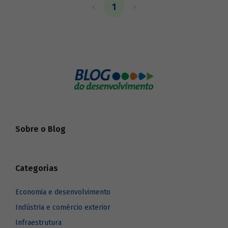
desenvolvimento responsável e melhores
1
condições de vida para as próximas
gerações. Veja o vídeo que mostra em
detalhes as vantagens e os benefícios do
E2G e posiciona o Brasil nesse cenário,
reforçando o papel de destaque e
pioneirismo do país no desenvolvimento
dessa fonte de bioenergia.
Sobre o Blog
Categorias
Economia e desenvolvimento
Indústria e comércio exterior
Infraestrutura