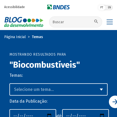
Pular para o conteúdo principal
Acessibilidade
PT
EN
Buscar no site
Página Inicial
Temas
MOSTRANDO RESULTADOS PARA
"Biocombustíveis"
Temas:
Data da Publicação:
até: