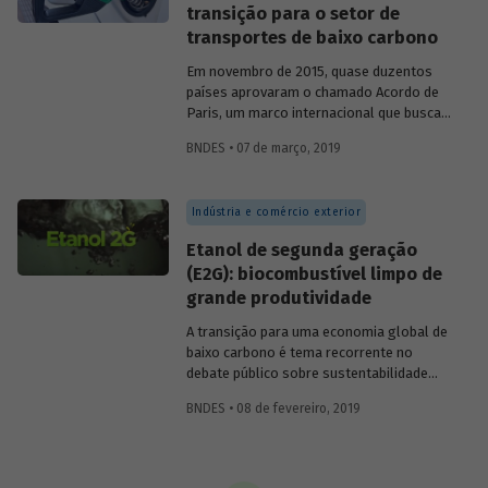
transição para o setor de
inerentes ao próprio mercado, sobretudo
transportes de baixo carbono
em função da queda dos preços dos
combustíveis derivados do petróleo.
Em novembro de 2015, quase duzentos
países aprovaram o chamado Acordo de
Paris, um marco internacional que busca
reduzir as emissões de gases de efeito
BNDES • 07 de março, 2019
estufa (GEE) na atmosfera em quantidade
suficiente para manter o aquecimento
o
global abaixo de 2
C. Em razão da
Indústria e comércio exterior
magnitude desse desafio, será necessário
desenvolver alternativas de energia
Etanol de segunda geração
renovável também para o setor de
(E2G): biocombustível limpo de
transportes que, embora muitas vezes
grande produtividade
negligenciado nas discussões
internacionais sobre a mudança climática,
A transição para uma economia global de
representa quase um quarto das
baixo carbono é tema recorrente no
emissões globais de CO
.
2
debate público sobre sustentabilidade
socioambiental. Reduzir e limitar o
BNDES • 08 de fevereiro, 2019
volume de emissões de gases de efeito
estufa (GEE) na atmosfera e conter o
aumento da temperatura do planeta são
tarefas cruciais para garantir o