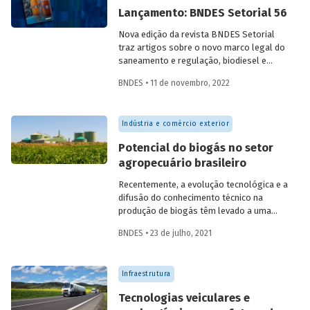
Lançamento: BNDES Setorial 56
Nova edição da revista BNDES Setorial
traz artigos sobre o novo marco legal do
saneamento e regulação, biodiesel e
diesel verde no Brasil, e o papel do
BNDES • 11 de novembro, 2022
leasing
de aeronaves no setor de
aviação.
Indústria e comércio exterior
Potencial do biogás no setor
agropecuário brasileiro
Recentemente, a evolução tecnológica e a
difusão do conhecimento técnico na
produção de biogás têm levado a uma
rápida expansão no número de plantas
BNDES • 23 de julho, 2021
em operação e no volume produzido no
país. Esse crescimento, contudo, ainda é
tímido diante do potencial de geração que
Infraestrutura
um país com um agronegócio tão
desenvolvido pode atingir. Entenda como
Tecnologias veiculares e
resíduos e efluentes das diferentes