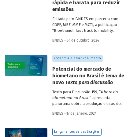
rápida e barata para reduzir
emissões
Editada pelo BNDES em parceria com
CGEE, MRE, MME e MCTI, a publicação
“Bioethanol: fast track to mobility
decarbonization – Summary for policy
BNDES • 04 de outubro, 2024
makers” é um resumo do livro de mesmo
nome, que tem previsão de lançamento
no início de 2025. O resumo antecipa as
Economia e desenvolvimento
discussões que estarão contidas no livro
e busca fornecer dados técnicos e
Potencial do mercado de
científicos para subsidiar formuladores de
biometano no Brasil é tema de
políticas na proposição de um caminho
novo
Texto para discussão
tecnológico que possa ajudar o mundo a
alcançar transições de energia rápidas,
Texto para Discussão 159, “
A hora do
acessíveis, inclusivas e renováveis.
biometano no Brasil
” apresenta
panorama sobre a produção e usos do
biometano no país e no mundo,
BNDES • 17 de janeiro, 2024
destacando oportunidades, barreiras e
propostas para o desenvolvimento do
mercado no Brasil.
Lançamentos de publicações