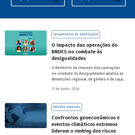
Lançamentos de publicações
O impacto das operações do
BNDES no combate às
desigualdades
O
Relatório de impacto das operações
no combate às desigualdades
analisa as
dimensões regional, de gênero e de raça,
que contribuem para a elevada
11 de junho, 2026
desigualdade de renda no Brasil, no
contexto das operações de crédito do
BNDES.
Estudos especiais
Confrontos geoeconômicos e
eventos climáticos extremos
lideram o
ranking
dos riscos