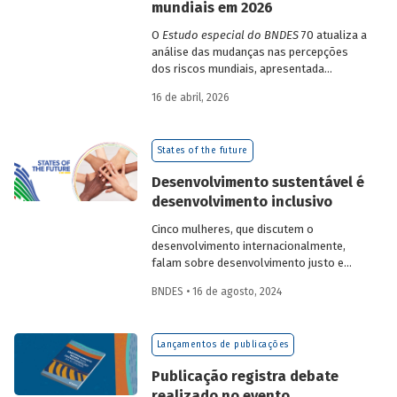
mundiais em 2026
O
Estudo especial do BNDES
70 atualiza a
análise das mudanças nas percepções
dos riscos mundiais, apresentada
previamente na edição 54/2025, a partir
16 de abril, 2026
dos relatórios Global Risks Report (GRR)
de 2023 a 2026, que analisam as
pesquisas de avaliação dos riscos
States of the future
mundiais para o ano em curso e para dois
e dez anos à frente.
Desenvolvimento sustentável é
desenvolvimento inclusivo
Cinco mulheres, que discutem o
desenvolvimento internacionalmente,
falam sobre desenvolvimento justo e
inclusivo no contexto dos desafios
BNDES • 16 de agosto, 2024
contemporâneos.
Lançamentos de publicações
Publicação registra debate
realizado no evento