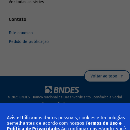
Ver todas as séries
Contato
Fale conosco
Pedido de publicação
Voltar ao topo
© 2025 BNDES - Banco Nacional de Desenvolvimento Econômico e Social.
Todos os direitos reservados.
Termos de Uso e Políticas
Aviso: Utilizamos dados pessoais, cookies e tecnologias
semelhantes de acordo com nossos
Termos de Uso e
Política de Privacidade
.
Ao continuar navegando, você