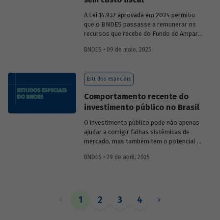
A Lei 14.937 aprovada em 2024 permitiu
que o BNDES passasse a remunerar os
recursos que recebe do Fundo de Amparo
ao Trabalhador (FAT) tanto pela Selic
BNDES • 09 de maio, 2025
quanto por taxas nominais prefixadas de
mercado. O
Estudo especial 47
analisa o
impacto dessa mudança na atratividade
Estudos especiais
do apoio do BNDES.
Comportamento recente do
investimento público no Brasil
O investimento público pode não apenas
ajudar a corrigir falhas sistêmicas de
mercado, mas também tem o potencial de
gerar externalidades positivas para a
BNDES • 29 de abril, 2025
economia, com efeitos multiplicadores e
aceleradores, bem como de coordenação.
O
Estudo especial do BNDES 46
dá um
panorama do comportamento agregado
do investi­mento público no Brasil nos
1
2
3
4
últimos anos, destacando sua
recuperação mais recente.