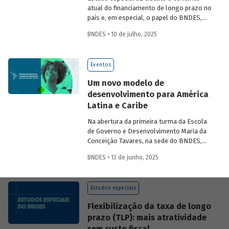
atual do financiamento de longo prazo no
país e, em especial, o papel do BNDES,
analisando seu posicionamento no
BNDES • 10 de julho, 2025
mercado de crédito e a evolução das
debêntures de infraestrutura no país.
Eventos
Um novo modelo de
desenvolvimento para América
Latina e Caribe
Na abertura da primeira turma da Escola
de Governo e Desenvolvimento Maria da
Conceição Tavares, na sede do BNDES,
Aloizio Mercadante, presidente do BNDES,
BNDES • 13 de junho, 2025
José Manuel Salazar-Xirinachs, Secretário
Executivo da Cepal e Esther Dweck,
Ministra de Gestão e Inovação para o
Estudos especiais
Setor Público debatarem um novo
modelo de desenvolvimento para a
Flexibilização da taxa de longo
região.
prazo (TLP): mais atratividade
sem custo fiscal