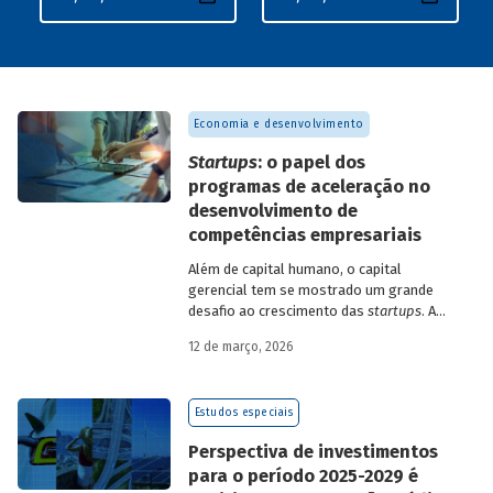
Economia e desenvolvimento
Startups
: o papel dos
programas de aceleração no
desenvolvimento de
competências empresariais
Além de capital humano, o capital
gerencial tem se mostrado um grande
desafio ao crescimento das
startups
. A
avaliação do BNDES Garagem demonstra
12 de março, 2026
como programas de aceleração têm
contribuído para a superação desse
desafio.
Estudos especiais
Perspectiva de investimentos
para o período 2025-2029 é