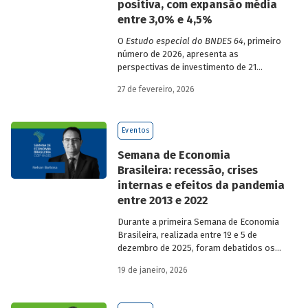
positiva, com expansão média
entre 3,0% e 4,5%
O
Estudo especial do BNDES 64
, primeiro
número de 2026, apresenta as
perspectivas de investimento de 21
setores da economia brasileira para o
27 de fevereiro, 2026
período de 2025 a 2029.
Eventos
Semana de Economia
Brasileira: recessão, crises
internas e efeitos da pandemia
entre 2013 e 2022
Durante a primeira Semana de Economia
Brasileira, realizada entre 1º e 5 de
dezembro de 2025, foram debatidos os
principais temas que marcaram a
19 de janeiro, 2026
economia do país nos últimos 40 anos,
com participação de acadêmicos e
economistas renomados.