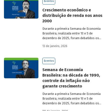
Eventos
Crescimento econômico e
distribuição de renda nos anos
2000
Durante a primeira Semana de Economia
Brasileira, realizada entre 1º e 5 de
dezembro de 2025, foram debatidos os
principais temas que marcaram a
13 de janeiro, 2026
economia do país nos últimos 40 anos,
com participação de acadêmicos e
economistas renomados.
Eventos
Semana de Economia
Brasileira: na década de 1990,
controle da inflação não
garante crescimento
Durante a primeira Semana de Economia
Brasileira, realizada entre 1º e 5 de
dezembro de 2025, foram debatidos os
principais temas que marcaram a