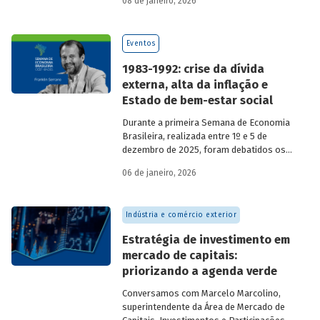
08 de janeiro, 2026
economia do país nos últimos 40 anos,
com participação de acadêmicos e
economistas renomados.
Eventos
1983-1992: crise da dívida
externa, alta da inflação e
Estado de bem-estar social
Durante a primeira Semana de Economia
Brasileira, realizada entre 1º e 5 de
dezembro de 2025, foram debatidos os
principais temas que marcaram a
06 de janeiro, 2026
economia do país nos últimos 40 anos,
com participação de acadêmicos e
economistas renomados.
Indústria e comércio exterior
Estratégia de investimento em
mercado de capitais:
priorizando a agenda verde
Conversamos com
Marcelo Marcolino,
superintendente da Área de Mercado de