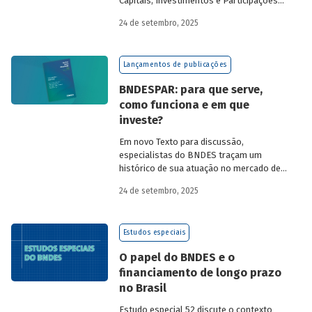
Capitais, Investimentos e Participações
do BNDES, e representantes de duas das
24 de setembro, 2025
novas empresas investidas pela
BNDESPAR – Vinicius Mazza, Diretor de
Finanças e Gente e Gestão da Santa Clara
Lançamentos de publicações
Agrociência Industrial, e Eduardo Couto,
CFO da Eve Air Mobility – sobre a
BNDESPAR: para que serve,
importância da atuação de bancos de
como funciona e em que
desenvolvimento no mercado de capitais,
investe?
a nova estratégia do BNDES e os planos
das investidas.
Em novo Texto para discussão,
especialistas do BNDES traçam um
histórico de sua atuação no mercado de
capitais, apontando a importância dessa
24 de setembro, 2025
atividade para o desenvolvimento e
explicando a nova estratégia de
investimentos da BNDESPAR.
Estudos especiais
O papel do BNDES e o
financiamento de longo prazo
no Brasil
Estudo especial 52 discute o contexto