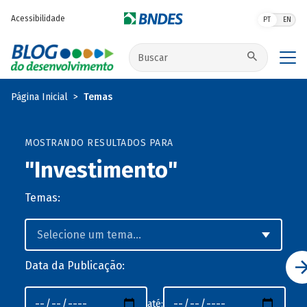
Pular para o conteúdo principal
Acessibilidade
PT
EN
Buscar no site
Página Inicial
Temas
MOSTRANDO RESULTADOS PARA
"Investimento"
Temas:
Data da Publicação:
até: