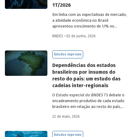
1T/2026
Em linha com as expectativas de mercado,
a atividade econômica no Brasil
apresentou crescimento de 1,1% no
1T/2026 na comparação com o trimestre
BNDES • 02 de junho, 2026
imediatamente anterior, na série ajustada
sazonalmente. Confira uma análise
detalhada e uma previsão para os
Estudos especiais
próximos meses no
Estudo especial do
BNDES 74.
Dependências dos estados
brasileiros por insumos do
resto do país: um estudo das
cadeias inter-regionais
O
Estudo especial do BNDES
73 debate o
encadeamento produtivo de cada estado
brasileiro em relação ao resto do país,
analisando seu nível de dependência e
22 de maio, 2026
quanto o estímulo a um estado ou setor
econômico pode gerar de demanda para
os demais. Para isso usa uma
Estudos especiais
metodologia de construção de matrizes