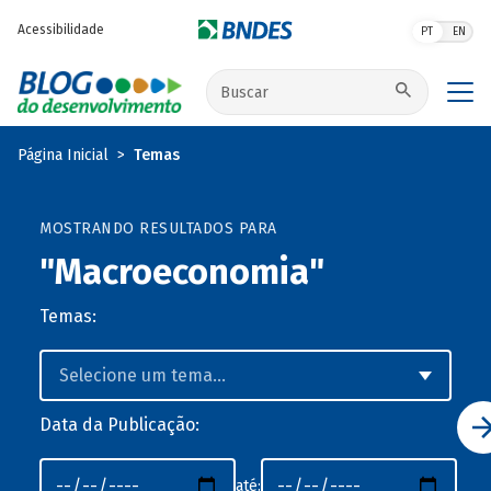
Pular para o conteúdo principal
Acessibilidade
PT
EN
Buscar no site
Página Inicial
Temas
MOSTRANDO RESULTADOS PARA
"Macroeconomia"
Temas:
Data da Publicação:
até: