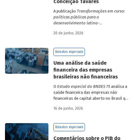
Conceição Tavares
A publicação
Transformações em curso:
políticas públicas para o
desenvolvimento latino-
americano
compila trabalhos da 1ª edição
30 de junho, 2026
da Escola de Governo e Desenvolvimento
Maria da Conceição Tavares.
Estudos especiais
Uma análise da saúde
financeira das empresas
brasileiras não financeiras
O
Estudo especial do BNDES 75
analisa a
saúde financeira das empresas não
financeiras de capital aberto no Brasil que
apresentaram negociação em bolsa de
16 de junho, 2026
valores. Para isso, parte de uma amostra
de 265 empresas – excluindo-se o setor
de finanças e seguros – e de quatro
Estudos especiais
dimensões: lucratividade, solvência,
endividamento e alavancagem.
Comentários sobre o PIB do