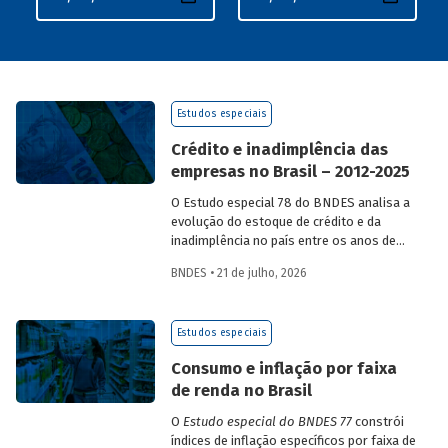
Estudos especiais
Crédito e inadimplência das
empresas no Brasil – 2012-2025
O Estudo especial 78 do BNDES analisa a
evolução do estoque de crédito e da
inadimplência no país entre os anos de
2012 e 2025, explorando dois recortes
BNDES • 21 de julho, 2026
analíticos complementares: o porte da
empresa e o setor de atividade
econômica.
Estudos especiais
Consumo e inflação por faixa
de renda no Brasil
O
Estudo especial do BNDES 77
constrói
índices de inflação específicos por faixa de