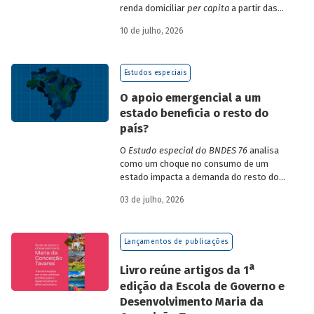
renda domiciliar
per capita
a partir das
estruturas de consumo da POF 2017-2018
10 de julho, 2026
associadas às variações de preços dos
itens que compõem o IPCA. Emprega
ainda os microdados da Pnad Contínua
Estudos especiais
para analisar a evolução da renda dos
decis durante o período.
O apoio emergencial a um
estado beneficia o resto do
país?
O
Estudo especial do BNDES 76
analisa
como um choque no consumo de um
estado impacta a demanda do resto do
país, usando como exemplo o caso do Rio
03 de julho, 2026
Grande do Sul.
Lançamentos de publicações
a
Livro reúne artigos da 1
edição da Escola de Governo e
Desenvolvimento Maria da