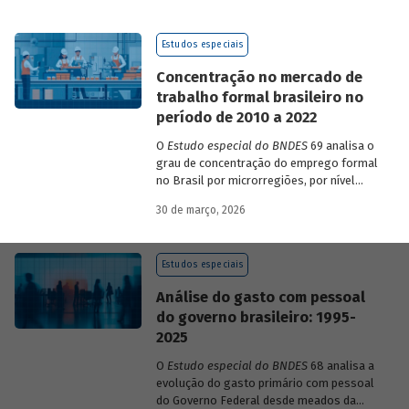
de 2023 a 2026, que analisam as
pesquisas de avaliação dos riscos
Estudos especiais
mundiais para o ano em curso e para dois
e dez anos à frente.
Concentração no mercado de
trabalho formal brasileiro no
período de 2010 a 2022
O
Estudo especial do BNDES
69 analisa o
grau de concentração do emprego formal
no Brasil por microrregiões, por nível
educacional dos trabalhadores e por
30 de março, 2026
setores, entre 2010 e 2022.
Estudos especiais
Análise do gasto com pessoal
do governo brasileiro: 1995-
2025
O
Estudo especial do BNDES
68 analisa a
evolução do gasto primário com pessoal
do Governo Federal desde meados da