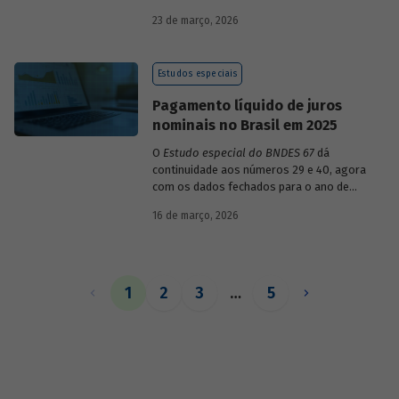
década de 1990, destacando sua dinâmica
23 de março, 2026
durante esse período e as mudanças
recentes em sua composição.
Estudos especiais
Pagamento líquido de juros
nominais no Brasil em 2025
O
Estudo especial do BNDES 67
dá
continuidade aos números 29 e 40, agora
com os dados fechados para o ano de
2025.
16 de março, 2026
1
2
3
…
5