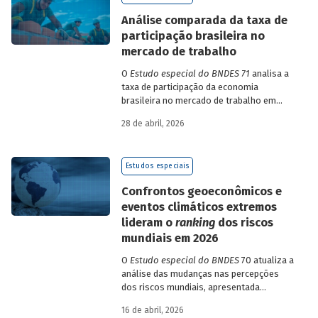
de insumo-produto estaduais.
Análise comparada da taxa de
participação brasileira no
mercado de trabalho
O
Estudo especial do BNDES 71
analisa a
taxa de participação da economia
brasileira no mercado de trabalho em
comparação com uma amostra de 15
28 de abril, 2026
países de diferentes continentes e
estruturas etárias e econômicas
distintas.
Estudos especiais
Confrontos geoeconômicos e
eventos climáticos extremos
lideram o
ranking
dos riscos
mundiais em 2026
O
Estudo especial do BNDES
70 atualiza a
análise das mudanças nas percepções
dos riscos mundiais, apresentada
previamente na edição 54/2025, a partir
16 de abril, 2026
dos relatórios Global Risks Report (GRR)