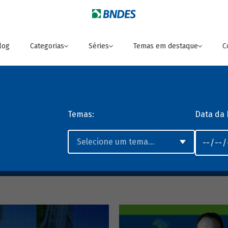
log
Categorias
Séries
Temas em destaque
C
Temas:
Data da 