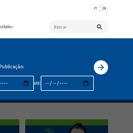
PT
EN
Buscar no site
ontato
Publicação:
até: