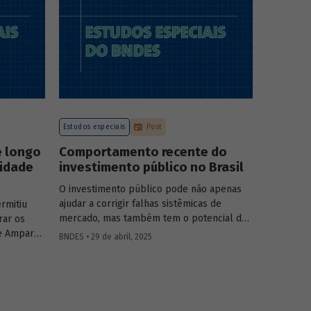
a atuação
o
tégia do
.
Estudos especiais
Post
e longo
Comportamento recente do
vidade
investimento público no Brasil
O investimento público pode não apenas
ajudar a corrigir falhas sistêmicas de
rmitiu
mercado, mas também tem o potencial de
rar os
gerar externalidades positivas para a
e Amparo
BNDES • 29 de abril, 2025
economia, com efeitos multiplicadores e
elic
aceleradores, bem como de coordenação.
adas de
O
Estudo especial do BNDES 46
dá um
lisa o
panorama do comportamento agregado do
vidade do
investi­mento público no Brasil nos últimos