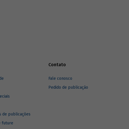
anos, destacando sua recuperação mais
recente.
Contato
de
Fale conosco
Pedido de publicação
eciais
 de publicações
e future