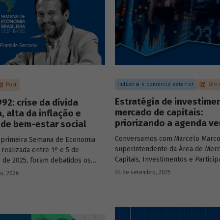
Indústria e comércio exterior
Entr
Post
Estratégia de investime
92: crise da dívida
mercado de capitais:
, alta da inflação e
priorizando a agenda ve
de bem-estar social
Conversamos com
Marcelo Marco
 primeira Semana de Economia
superintendente da Área de Mer
, realizada entre 1º e 5 de
Capitais, Investimentos e Partici
de 2025, foram debatidos os
BNDES, e representantes de dua
s temas que marcaram a economia
24 de setembro, 2025
ro, 2026
novas empresas investidas pela
os últimos 40 anos, com
– Vinicius Mazza, Diretor de Finan
ção de acadêmicos e economistas
Gente e Gestão da Santa Clara Ag
s.
Industrial, e Eduardo Couto, CFO 