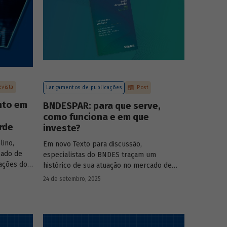
evista
Lançamentos de publicações
Post
nto em
BNDESPAR: para que serve,
como funciona e em que
rde
investe?
lino,
Em novo Texto para discussão,
cado de
especialistas do BNDES traçam um
pações do
histórico de sua atuação no mercado de
s das
capitais, apontando a importância dessa
24 de setembro, 2025
 BNDESPAR
atividade para o desenvolvimento e
ças e
explicando a nova estratégia de
rociência
investimentos da BNDESPAR.
da Eve Air