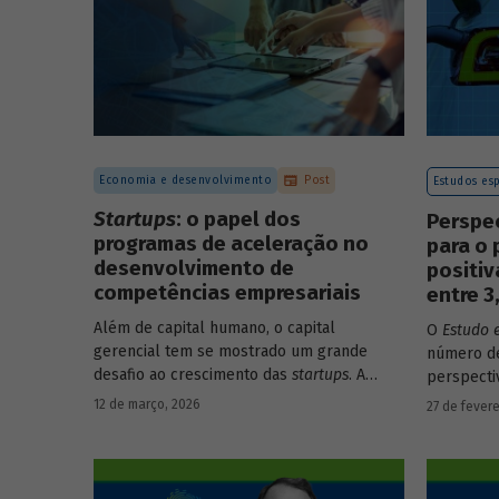
Economia e desenvolvimento
Post
Estudos esp
Startups
: o papel dos
Perspe
programas de aceleração no
para o 
desenvolvimento de
positi
competências empresariais
entre 
Além de capital humano, o capital
O
Estudo 
gerencial tem se mostrado um grande
número de
desafio ao crescimento das
startups
. A
perspecti
avaliação do BNDES Garagem demonstra
setores d
12 de março, 2026
27 de fevere
como programas de aceleração têm
período d
contribuído para a superação desse
desafio.