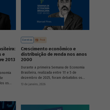
Eventos
Post
ileira:
Crescimento econômico e
s e
distribuição de renda nos anos
re 2013
2000
Durante a primeira Semana de Economia
Brasileira, realizada entre 1º e 5 de
conomia
dezembro de 2025, foram debatidos os
de
principais temas que marcaram a economia
dos os
13 de janeiro, 2026
do país nos últimos 40 anos, com
a economia
participação de acadêmicos e economistas
renomados.
onomistas