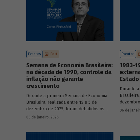
Eventos
Post
Eventos
Semana de Economia Brasileira:
1983-19
na década de 1990, controle da
externa
inflação não garante
Estado 
crescimento
Durante a
Brasileira
Durante a primeira Semana de Economia
dezembro 
Brasileira, realizada entre 1º e 5 de
principai
dezembro de 2025, foram debatidos os
06 de janei
do país n
principais temas que marcaram a economia
08 de janeiro, 2026
participa
do país nos últimos 40 anos, com
renomado
participação de acadêmicos e economistas
renomados.