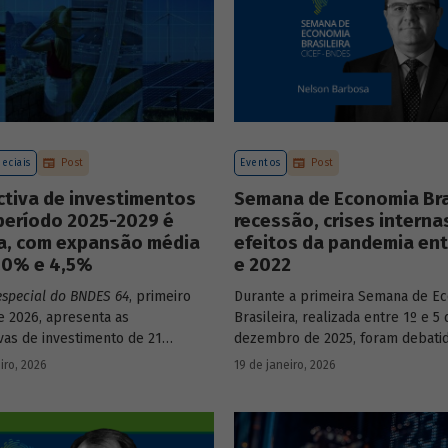
eciais
Post
Eventos
Post
ctiva de investimentos
Semana de Economia Bras
período 2025-2029 é
recessão, crises interna
va, com expansão média
efeitos da pandemia ent
3,0% e 4,5%
e 2022
especial do BNDES 64
, primeiro
Durante a primeira Semana de E
 2026, apresenta as
Brasileira, realizada entre 1º e 5 
vas de investimento de 21
dezembro de 2025, foram debati
a economia brasileira para o
principais temas que marcaram 
iro, 2026
19 de janeiro, 2026
e 2025 a 2029.
do país nos últimos 40 anos, com
participação de acadêmicos e ec
renomados.