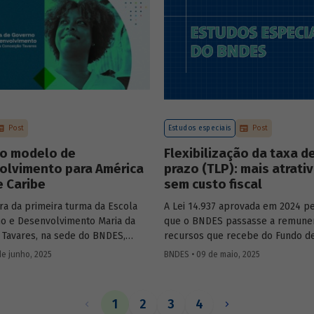
Mobility – sobre a importância d
de bancos de desenvolvimento n
mercado de capitais, a nova estra
BNDES e os planos das investidas
Post
Estudos especiais
Post
o modelo de
Flexibilização da taxa d
olvimento para América
prazo (TLP): mais atrati
e Caribe
sem custo fiscal
ra da primeira turma da Escola
A Lei 14.937 aprovada em 2024 pe
o e Desenvolvimento Maria da
que o BNDES passasse a remune
 Tavares, na sede do BNDES,
recursos que recebe do Fundo d
ercadante, presidente do BNDES,
ao Trabalhador (FAT) tanto pela S
de junho, 2025
BNDES • 09 de maio, 2025
l Salazar-Xirinachs, Secretário
quanto por taxas nominais prefix
 da Cepal e Esther Dweck,
mercado. O
Estudo especial 47
ana
de Gestão e Inovação para o Setor
impacto dessa mudança na atrati
1
2
3
4
debatarem um novo modelo de
apoio do BNDES.