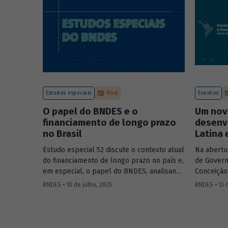
Estudos especiais
Post
Eventos
O papel do BNDES e o
Um nov
financiamento de longo prazo
desenv
no Brasil
Latina 
Estudo especial 52 discute o contexto atual
Na abertu
do financiamento de longo prazo no país e,
de Govern
em especial, o papel do BNDES, analisando
Conceição
seu posicionamento no mercado de crédito
Aloizio M
BNDES • 10 de julho, 2025
BNDES • 13 
e a evolução das debêntures de
José Manue
infraestrutura no país.
Executivo
Ministra 
Público 