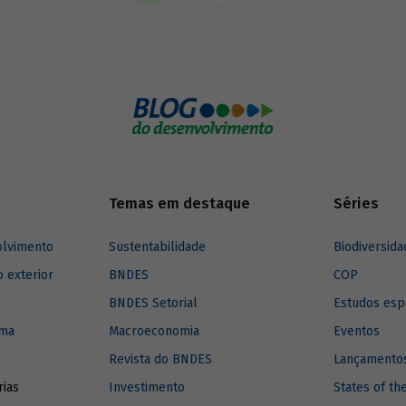
imento para a região.
Temas em destaque
Séries
olvimento
Sustentabilidade
Biodiversida
o exterior
BNDES
COP
BNDES Setorial
Estudos esp
ima
Macroeconomia
Eventos
Revista do BNDES
Lançamentos
rias
Investimento
States of th