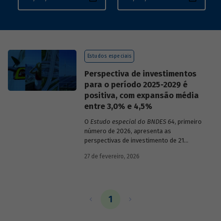
Estudos especiais
Perspectiva de investimentos
para o período 2025-2029 é
positiva, com expansão média
entre 3,0% e 4,5%
O
Estudo especial do BNDES 64
, primeiro
número de 2026, apresenta as
perspectivas de investimento de 21
setores da economia brasileira para o
27 de fevereiro, 2026
período de 2025 a 2029.
1