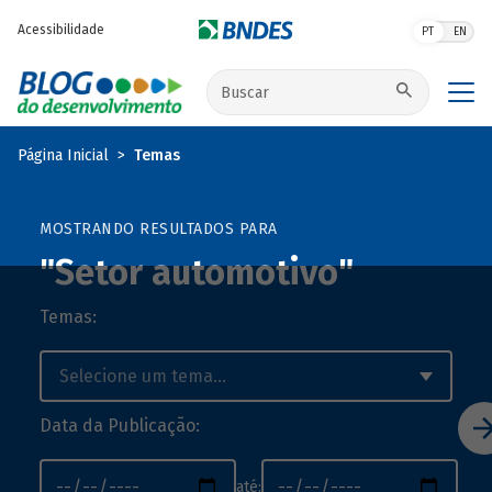
Pular para o conteúdo principal
Acessibilidade
PT
EN
Buscar no site
Página Inicial
Temas
MOSTRANDO RESULTADOS PARA
"Setor automotivo"
Temas:
Data da Publicação:
até: