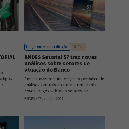
Lançamentos de publicações
Post
TORIAL
BNDES Setorial 57 traz novas
análises sobre setores de
atuação do Banco
de
artigos
Em sua mais recente edição, o periódico de
te,
análises setoriais do BNDES reúne três
novos artigos sobre os setores de
ves, saúde
logística, agroindústria e aeroespaço e
BNDES • 27 de julho, 2023
defesa. Saiba mais e acesse os estudos da
edição 57.