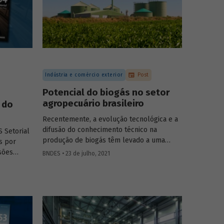
Indústria e comércio exterior
Post
Potencial do biogás no setor
agropecuário brasileiro
 do
Recentemente, a evolução tecnológica e a
difusão do conhecimento técnico na
 Setorial
produção de biogás têm levado a uma
s por
rápida expansão no número de plantas em
sões
BNDES • 23 de julho, 2021
operação e no volume produzido no país.
oecologia,
Esse crescimento, contudo, ainda é tímido
imento
diante do potencial de geração que um
tigos e
país com um agronegócio tão desenvolvido
pode atingir. Entenda como resíduos e
efluentes das diferentes atividades