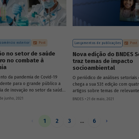
s de rodovias realizadas no país.
 comércio exterior
Post
Lançamentos de publicações
Post
ão no setor de saúde
Nova edição do BNDES S
iro no combate à
traz temas de impacto
ia
socioambiental
nto da pandemia de Covid-19
O periódico de análises setoriai
idente para o grande público a
chega a sua 53ª edição com quat
ia de inovação no setor da saúde,
artigos sobre temas de relevant
al, no ramo farmacêutico. Nesse
socioambiental: saneamento, co
de junho, 2021
BNDES • 21 de maio, 2021
viu-se uma corrida em todo o
industrial da saúde, gás natural e
rocura de soluções rápidas e
para combater a doença. Conheça
1
2
3
…
6
s adotadas na área de pesquisa e
imento de fármacos e
tos relacionados à Covid-19, no