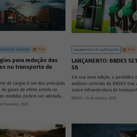
 comércio exterior
Post
Lançamentos de publicações
Post
gias para redução das
LANÇAMENTO: BNDES SE
es no transporte de
58
Em sua nova edição, o periódico 
rte de cargas é um dos principais
análises setoriais do BNDES traz 
 de gases de efeito estufa no
sobre infraestrutura de transpor
uais medidas podem ser adotadas
mobilidade urbana, combustíveis
BNDES • 16 de janeiro, 2025
zir seu impacto ambiental?
sustentáveis, mercado de aerona
de fevereiro, 2025
s estratégias que podem tornar o
e agroindústria.
 sustentável.