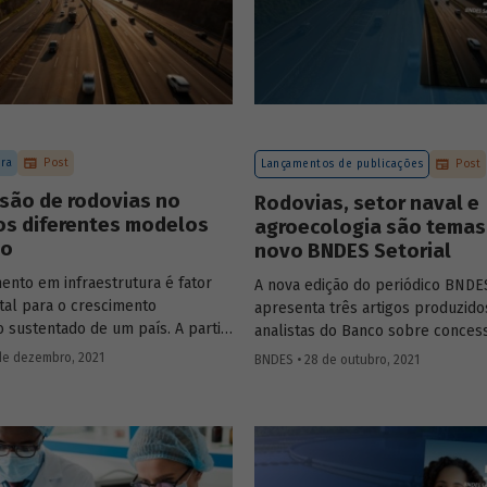
ura
Post
Lançamentos de publicações
Post
são de rodovias no
Rodovias, setor naval e
 os diferentes modelos
agroecologia são temas
ão
novo BNDES Setorial
ento em infraestrutura é fator
A nova edição do periódico BNDES
al para o crescimento
apresenta três artigos produzido
 sustentado de um país. A partir
analistas do Banco sobre conces
de 1990, no Brasil, as
rodoviárias, indústria naval e agr
de dezembro, 2021
BNDES • 28 de outubro, 2021
s rodoviárias começaram a ser
importantes áreas do desenvolv
 para reduzir a despesa pública,
brasileiro. Saiba mais sobre os ar
ometer os investimentos no
confira a publicação completa.
ba mais sobre os diferentes
e leilão adotados nas