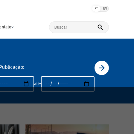
PT
EN
Buscar no site
ontato
Publicação:
até: