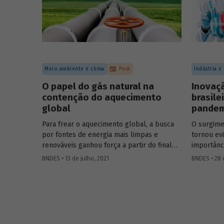
concessõe
Meio ambiente e clima
Post
Indústria e
O papel do gás natural na
Inovaç
contenção do aquecimento
brasile
global
pandem
Para frear o aquecimento global, a busca
O surgime
por fontes de energia mais limpas e
tornou ev
renováveis ganhou força a partir do final
importânc
do século XX, contribuindo para o esforço
em especi
BNDES • 13 de julho, 2021
BNDES • 28 
mundial de redução das emissões de CO
.
sentido, 
2
mundo à p
Em um contexto em que a demanda
eficazes 
energética segue crescendo, o gás natural
as medida
desponta como combustível capaz de
desenvolv
apoiar a transição para a economia de
equipamen
baixo carbono, aproveitando a