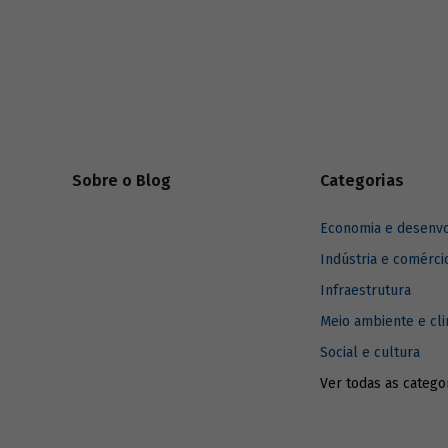
Brasil e 
infraestrutura já existente com menor
podem imp
impacto ambiental do que outros
combustíveis de origem fóssil. Saiba como
é possível propagar o uso do gás no Brasil
e entenda como ele pode contribuir para o
alcance das metas do Acordo de Paris e
para um futuro mais sustentável.
Sobre o Blog
Categorias
Economia e desenv
Indústria e comérci
Infraestrutura
Meio ambiente e cl
Social e cultura
Ver todas as catego