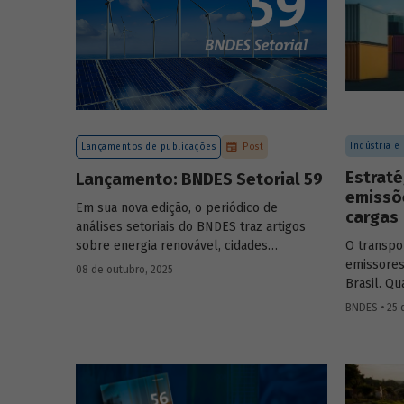
Indústria e
Lançamentos de publicações
Post
Estraté
Lançamento: BNDES Setorial 59
emissõ
Em sua nova edição, o periódico de
cargas
análises setoriais do BNDES traz artigos
sobre energia renovável, cidades
O transpo
resilientes, gestão de resíduos sólidos
emissores
08 de outubro, 2025
urbanos (RSU) e exportação.
Brasil. Q
para redu
BNDES • 25 
Confira a
setor mais