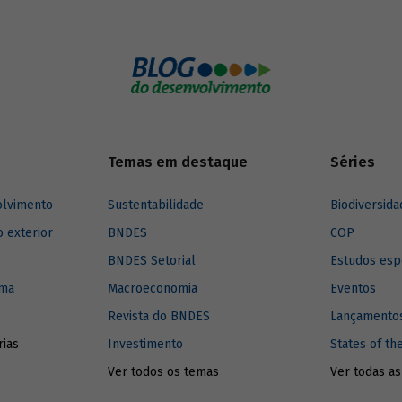
no mundo, e entenda como elas
ulsionar a inovação no setor.
Temas em destaque
Séries
olvimento
Sustentabilidade
Biodiversida
o exterior
BNDES
COP
BNDES Setorial
Estudos esp
ima
Macroeconomia
Eventos
Revista do BNDES
Lançamentos
rias
Investimento
States of th
Ver todos os temas
Ver todas as