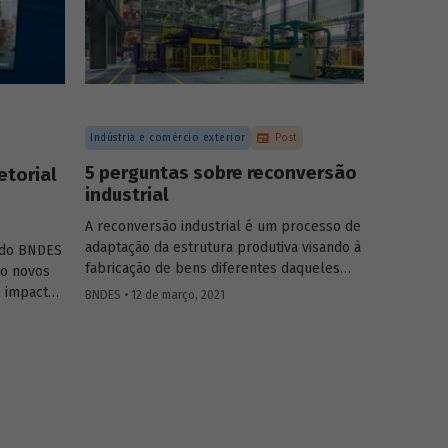
agropecuárias podem contribuir para
ampliar a geração de biogás no setor.
Indústria e comércio exterior
Post
5 perguntas sobre reconversão
etorial
industrial
A reconversão industrial é um processo de
adaptação da estrutura produtiva visando à
s do BNDES
fabricação de bens diferentes daqueles
ro novos
originalmente previstos. Podemos destacar
e impacto
BNDES • 12 de março, 2021
também que esse foi um fenômeno
mplexo
ocorrido em diversos países, com maior ou
 biogás.
menor grau de sucesso, no sentido de
prover os bens necessários durante a fase
inicial da pandemia, enquanto fabricantes
de bens e insumos ajustavam sua
capacidade produtiva.