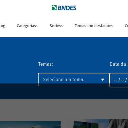
log
Categorias
Séries
Temas em destaque
C
Temas:
Data da 