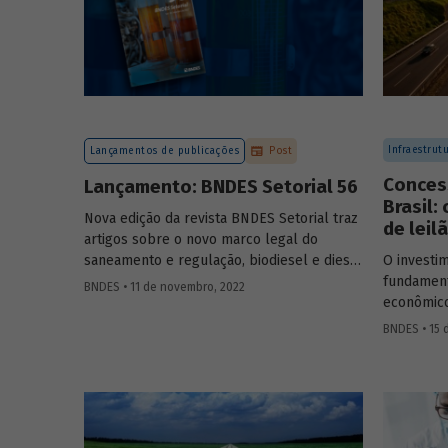
Infraestrut
Lançamentos de publicações
Post
Conces
Lançamento: BNDES Setorial 56
Brasil:
Nova edição da revista BNDES Setorial traz
de leil
artigos sobre o novo marco legal do
saneamento e regulação, biodiesel e diesel
O investim
verde no Brasil, e o papel do
leasing
de
fundament
BNDES • 11 de novembro, 2022
aeronaves no setor de aviação.
econômico
da década 
BNDES • 15 
concessõe
utilizadas
sem compr
setor. Sai
modelos d