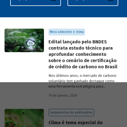
Meio ambiente e clima
Edital lançado pelo BNDES
contrata estudo técnico para
aprofundar conhecimento
sobre o cenário de certificação
de crédito de carbono no Brasil
Nos últimos anos, o mercado de carbono
voluntário tem ganhado destaque como
uma ferramenta estratégica para
empresas que buscam reduzir sua pegada
19 de janeiro, 2026
de carbono e demonstrar compromisso
climático.
Lançamentos de publicações
Clima é tema especial da