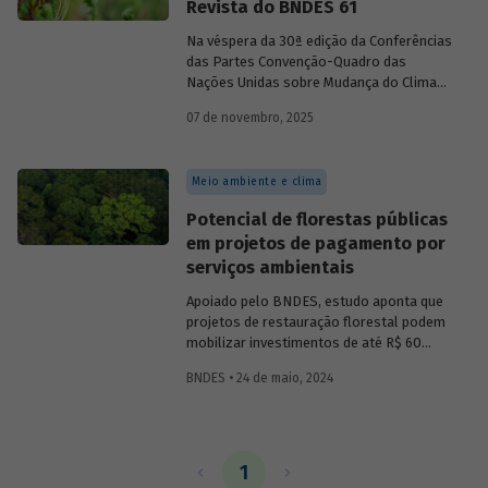
Revista do BNDES 61
Na véspera da 30ª edição da Conferências
das Partes Convenção-Quadro das
Nações Unidas sobre Mudança do Clima
(COP30), em Belém, o BNDES lança a
07 de novembro, 2025
edição 61 da Revista do BNDES.
Meio ambiente e clima
Potencial de florestas públicas
em projetos de pagamento por
serviços ambientais
Apoiado pelo BNDES, estudo aponta que
projetos de restauração florestal podem
mobilizar investimentos de até R$ 60
bilhões ao longo de 30 anos,
BNDES • 24 de maio, 2024
principalmente na Amazônia. Áreas
mapeadas têm potencial de gerar até 25,9
milhões de unidades de crédito de
carbono verificadas (VUC) anualmente
nesse tipo de iniciativa.
1