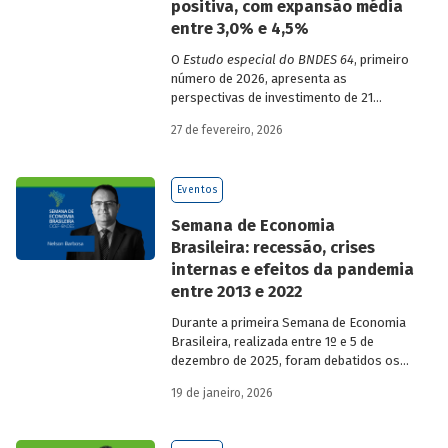
positiva, com expansão média
entre 3,0% e 4,5%
O
Estudo especial do BNDES 64
, primeiro
número de 2026, apresenta as
perspectivas de investimento de 21
setores da economia brasileira para o
27 de fevereiro, 2026
período de 2025 a 2029.
Eventos
Semana de Economia
Brasileira: recessão, crises
internas e efeitos da pandemia
entre 2013 e 2022
Durante a primeira Semana de Economia
Brasileira, realizada entre 1º e 5 de
dezembro de 2025, foram debatidos os
principais temas que marcaram a
19 de janeiro, 2026
economia do país nos últimos 40 anos,
com participação de acadêmicos e
economistas renomados.