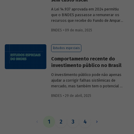
A Lei 14.937 aprovada em 2024 permitiu
que o BNDES passasse a remunerar os
recursos que recebe do Fundo de Amparo
ao Trabalhador (FAT) tanto pela Selic
BNDES • 09 de maio, 2025
quanto por taxas nominais prefixadas de
mercado. O
Estudo especial 47
analisa o
impacto dessa mudança na atratividade
Estudos especiais
do apoio do BNDES.
Comportamento recente do
investimento público no Brasil
O investimento público pode não apenas
ajudar a corrigir falhas sistêmicas de
mercado, mas também tem o potencial de
gerar externalidades positivas para a
BNDES • 29 de abril, 2025
economia, com efeitos multiplicadores e
aceleradores, bem como de coordenação.
O
Estudo especial do BNDES 46
dá um
panorama do comportamento agregado
do investi­mento público no Brasil nos
1
2
3
4
últimos anos, destacando sua
recuperação mais recente.