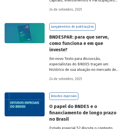
Capitais, Investimentos e Participações
do BNDES, e representantes de duas das
24 de setembro, 2025
novas empresas investidas pela
BNDESPAR – Vinicius Mazza, Diretor de
Finanças e Gente e Gestão da Santa Clara
Lançamentos de publicações
Agrociência Industrial, e Eduardo Couto,
CFO da Eve Air Mobility – sobre a
BNDESPAR: para que serve,
importância da atuação de bancos de
como funciona e em que
desenvolvimento no mercado de capitais,
investe?
a nova estratégia do BNDES e os planos
das investidas.
Em novo Texto para discussão,
especialistas do BNDES traçam um
histórico de sua atuação no mercado de
capitais, apontando a importância dessa
24 de setembro, 2025
atividade para o desenvolvimento e
explicando a nova estratégia de
investimentos da BNDESPAR.
Estudos especiais
O papel do BNDES e o
financiamento de longo prazo
no Brasil
Estudo especial 52 discute o contexto