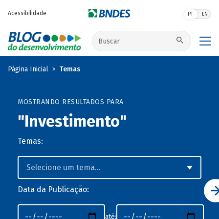
Pular para o conteúdo principal
Acessibilidade
PT
EN
Buscar no site
Página Inicial
Temas
MOSTRANDO RESULTADOS PARA
"Investimento"
Temas:
Data da Publicação:
até: