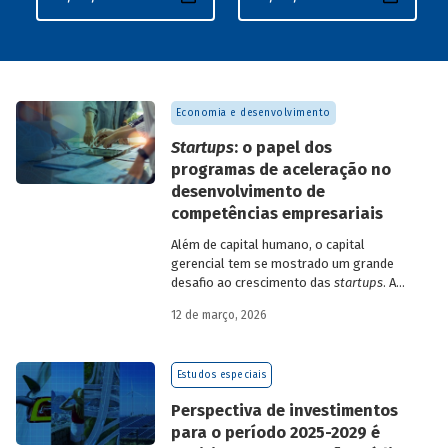
Economia e desenvolvimento
Startups
: o papel dos
programas de aceleração no
desenvolvimento de
competências empresariais
Além de capital humano, o capital
gerencial tem se mostrado um grande
desafio ao crescimento das
startups
. A
avaliação do BNDES Garagem demonstra
12 de março, 2026
como programas de aceleração têm
contribuído para a superação desse
desafio.
Estudos especiais
Perspectiva de investimentos
para o período 2025-2029 é