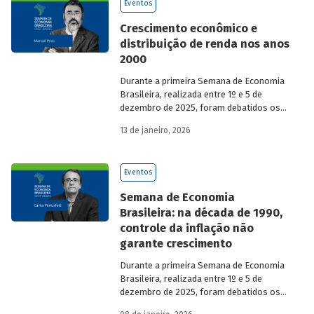
Eventos
Crescimento econômico e
distribuição de renda nos anos
2000
Durante a primeira Semana de Economia
Brasileira, realizada entre 1º e 5 de
dezembro de 2025, foram debatidos os
principais temas que marcaram a
13 de janeiro, 2026
economia do país nos últimos 40 anos,
com participação de acadêmicos e
economistas renomados.
Eventos
Semana de Economia
Brasileira: na década de 1990,
controle da inflação não
garante crescimento
Durante a primeira Semana de Economia
Brasileira, realizada entre 1º e 5 de
dezembro de 2025, foram debatidos os
principais temas que marcaram a