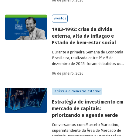
08 de janeiro, 2026
economia do país nos últimos 40 anos,
com participação de acadêmicos e
economistas renomados.
Eventos
1983-1992: crise da dívida
externa, alta da inflação e
Estado de bem-estar social
Durante a primeira Semana de Economia
Brasileira, realizada entre 1º e 5 de
dezembro de 2025, foram debatidos os
principais temas que marcaram a
06 de janeiro, 2026
economia do país nos últimos 40 anos,
com participação de acadêmicos e
economistas renomados.
Indústria e comércio exterior
Estratégia de investimento em
mercado de capitais:
priorizando a agenda verde
Conversamos com
Marcelo Marcolino,
superintendente da Área de Mercado de