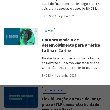
atual do financiamento de longo prazo no
país e, em especial, o papel do BNDES,
analisando seu posicionamento no
BNDES • 10 de julho, 2025
mercado de crédito e a evolução das
debêntures de infraestrutura no país.
Eventos
Um novo modelo de
desenvolvimento para América
Latina e Caribe
Na abertura da primeira turma da Escola
de Governo e Desenvolvimento Maria da
Conceição Tavares, na sede do BNDES,
Aloizio Mercadante, presidente do BNDES,
BNDES • 13 de junho, 2025
José Manuel Salazar-Xirinachs, Secretário
Executivo da Cepal e Esther Dweck,
Ministra de Gestão e Inovação para o
Estudos especiais
Setor Público debatarem um novo
modelo de desenvolvimento para a
Flexibilização da taxa de longo
região.
prazo (TLP): mais atratividade
sem custo fiscal