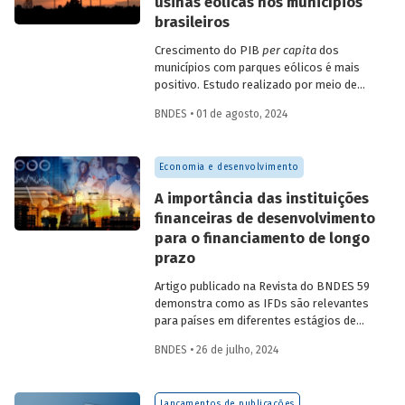
usinas eólicas nos municípios
brasileiros
Crescimento do PIB
per capita
dos
municípios com parques eólicos é mais
positivo. Estudo realizado por meio de
método de controle sintético, aponta
BNDES • 01 de agosto, 2024
resultados mais significativos dois a três
anos do início da construção, com
dispersão posterior.
Economia e desenvolvimento
A importância das instituições
financeiras de desenvolvimento
para o financiamento de longo
prazo
Artigo publicado na Revista do BNDES 59
demonstra como as IFDs são relevantes
para países em diferentes estágios de
desenvolvimento, tanto nos momentos
BNDES • 26 de julho, 2024
de estabilidade quanto nos de crise
econômica, contribuindo principalmente
para o desenvolvimento sustentável.
Lançamentos de publicações