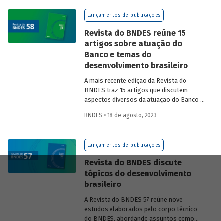
na experiência das equipes do BNDES.
Lançamentos de publicações
Revista do BNDES reúne 15
artigos sobre atuação do
Banco e temas do
desenvolvimento brasileiro
A mais recente edição da Revista do
BNDES traz 15 artigos que discutem
aspectos diversos da atuação do Banco e
exploram questões do desenvolvimento
BNDES • 18 de agosto, 2023
nacional.
Lançamentos de publicações
Revista do BNDES discute
tópicos do desenvolvimento
brasileiro
A Revista do BNDES 57 reúne nove
estudos elaborados pelo corpo técnico
do BNDES, abordando assuntos como