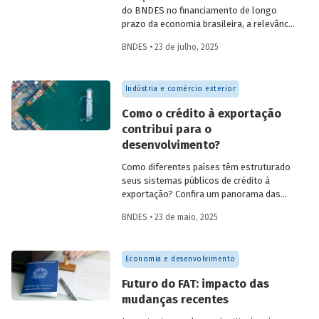
do BNDES no financiamento de longo
prazo da economia brasileira, a relevância
de fundos como FAT, Fundo Clima, Fundo
BNDES • 23 de julho, 2025
Amazônia e FGI para o desenvolvimento,
experiências internacionais de sistemas
públicos de crédito à exportação, o novo
Indústria e comércio exterior
protagonismo da política industrial, um
método para calcular prêmio de risco em
Como o crédito à exportação
projetos de infraestrutura e o controle
contribui para o
societário de companhias abertas por
desenvolvimento?
fundos de investimento no Brasil.
Como diferentes países têm estruturado
seus sistemas públicos de crédito à
exportação? Confira um panorama das
principais experiências internacionais e
BNDES • 23 de maio, 2025
entenda como esses sistemas
contribuem para o crescimento
econômico, a inovação e a inserção
Economia e desenvolvimento
competitiva no mercado global.
Futuro do FAT: impacto das
mudanças recentes