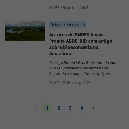
inovações no sistema financeiro, setor da
BNDES • 26 de maio, 2023
saúde no território da Amazônia Legal,
políticas públicas e custos do modelo de
empréstimo indireto do BNDES.
Meio ambiente e clima
Autores do BNDES levam
Prêmio ABDE-BID com artigo
sobre bioeconomia na
Amazônia
O artigo
Potencial da Bioeconomia para
o Desenvolvimento Sustentável da
Amazônia e o papel das Instituições
Financeiras de Desenvolvimento,
de
BNDES • 22 de março, 2023
Leonardo Pamplona, Nabil Kadri e Julio
Salarini, especialistas do BNDES, foi
premiado com primeiro lugar na categoria
“Financiamento ao desenvolvimento
sustentável, inclusivo e inovativo” do
1
2
3
4
Prêmio ABDE-BID de 2022. Saiba mais
sobre o estudo no vídeo gravado com o
autor Leonardo Pamplona.