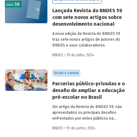
Confira uma prévia do texto e acesse o
artigo completo.
Lançada Revista do BNDES 59
com sete novos artigos sobre
desenvolvimento nacional
A nova edição da Revista do BNDES 59
traz sete novos artigos de autores do
BNDES e seus colaboradores.
BNDES • 19 de julho, 2024
Social e cultura
Parcerias público-privadas e o
desafio de ampliar a educação
pré-escolar no Brasil
Em artigo da Revista do BNDES 59, são
apresentados os principais desafios
enfrentados por entes públicos na
estruturação de PPPs de educação, bem
BNDES • 19 de junho, 2024
como aprendizados e possíveis soluções
para a adoção desses modelos com base