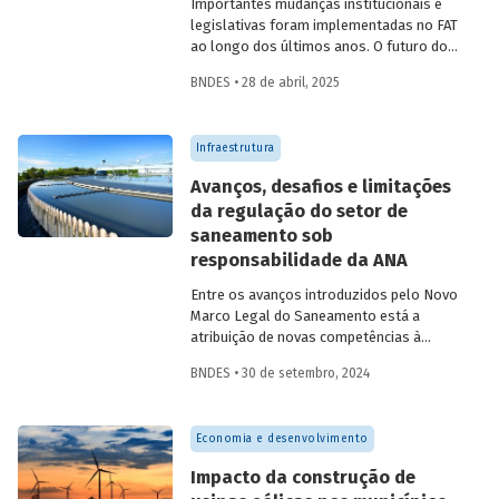
Importantes mudanças institucionais e
legislativas foram implementadas no FAT
ao longo dos últimos anos. O futuro do
FAT – e das atividades por ele beneficiadas
BNDES • 28 de abril, 2025
– depende do que será feito a partir delas.
Saiba mais no primeiro artigo da
Revista
do BNDES 60
.
Infraestrutura
Avanços, desafios e limitações
da regulação do setor de
saneamento sob
responsabilidade da ANA
Entre os avanços introduzidos pelo Novo
Marco Legal do Saneamento está a
atribuição de novas competências à
Agência Nacional de Águas e Saneamento
BNDES • 30 de setembro, 2024
Básico (ANA) para regularização do setor.
Artigo da Revista do BNDES 59 discute os
desafios desse percurso e a importância
Economia e desenvolvimento
de superá-los.
Impacto da construção de