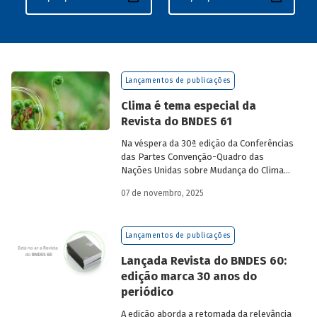
Lançamentos de publicações
Clima é tema especial da
Revista do BNDES 61
Na véspera da 30ª edição da Conferências
das Partes Convenção-Quadro das
Nações Unidas sobre Mudança do Clima
(COP30), em Belém, o BNDES lança a
07 de novembro, 2025
edição 61 da Revista do BNDES.
Lançamentos de publicações
Lançada Revista do BNDES 60:
edição marca 30 anos do
periódico
A edição aborda a retomada da relevância