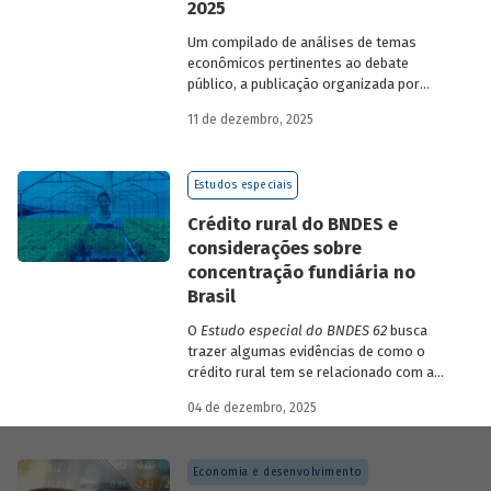
2025
Um compilado de análises de temas
econômicos pertinentes ao debate
público, a publicação organizada por
Gilberto Borça e José Antônio Pereira de
11 de dezembro, 2025
Souza, economistas do BNDES, reúne 25
textos da série
Estudos especiais do
BNDES
divulgados ao longo de 2025.
Estudos especiais
Crédito rural do BNDES e
considerações sobre
concentração fundiária no
Brasil
O
Estudo especial do BNDES 62
busca
trazer algumas evidências de como o
crédito rural tem se relacionado com a
concentração de terras no país e qual o
04 de dezembro, 2025
papel desempenhado pelo BNDES.
Economia e desenvolvimento