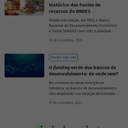
Histórico das fontes de
recursos do BNDES
Desde sua criação, em 1952, o Banco
Nacional de Desenvolvimento Econômico
e Social (BNDES) tem sido o principal
financiador do desenvolvimento
26 de novembro, 2025
brasileiro, ocupando um espaço central
na economia do país, principalmente em
momentos de crise, como as de 2008 e
Estudos especiais
da Covid-19, e no combate à emergência
climática. Para exercer esse papel, no
O
funding
verde dos bancos de
entanto, são necessárias sólidas fontes
desenvolvimento: de onde vem?
de recursos.
No contexto da atual emergência
climática, os bancos de desenvolvimento
vêm ampliando sua atuação direcionada à
descarbonização e preservação ambiental
07 de novembro, 2025
e, consequentemente, buscado novas
fontes de recursos para esse fim. O
Estudo especial do BNDES 61
analisa de
onde vem o
funding
verde dos principais
bancos de desenvolvimento, comparando
1
2
3
…
7