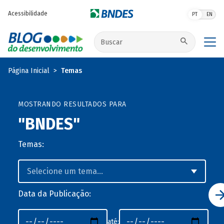
Pular para o conteúdo principal
Acessibilidade
PT
EN
Buscar no site
Página Inicial
Temas
MOSTRANDO RESULTADOS PARA
"BNDES"
Temas:
Data da Publicação:
até: