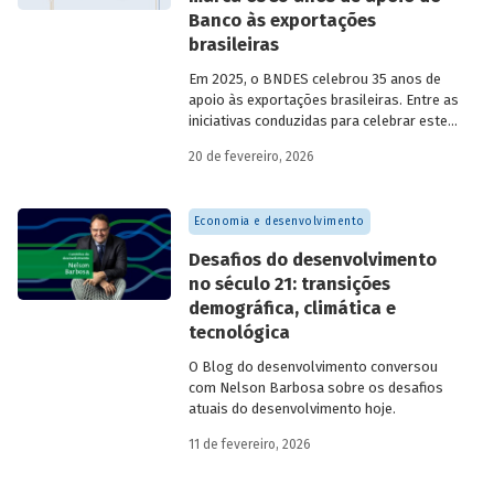
Banco às exportações
brasileiras
Em 2025, o BNDES celebrou 35 anos de
apoio às exportações brasileiras. Entre as
iniciativas conduzidas para celebrar este
marco, relevante tanto para a instituição
20 de fevereiro, 2026
quanto para a história do
desenvolvimento econômico e social do
Brasil, está o lançamento da publicação
Economia e desenvolvimento
“BNDES Exim: 35 anos de apoio às
exportações brasileiras”.
Desafios do desenvolvimento
no século 21: transições
demográfica, climática e
tecnológica
O Blog do desenvolvimento conversou
com Nelson Barbosa sobre os desafios
atuais do desenvolvimento hoje.
11 de fevereiro, 2026