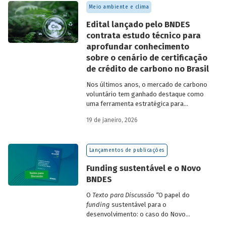
Meio ambiente e clima
Edital lançado pelo BNDES
contrata estudo técnico para
aprofundar conhecimento
sobre o cenário de certificação
de crédito de carbono no Brasil
Nos últimos anos, o mercado de carbono
voluntário tem ganhado destaque como
uma ferramenta estratégica para
empresas que buscam reduzir sua pegada
19 de janeiro, 2026
de carbono e demonstrar compromisso
climático.
Lançamentos de publicações
Funding sustentável e o Novo
BNDES
O
Texto para Discussão
“
O papel do
funding
sustentável para o
desenvolvimento: o caso do Novo
BNDES
”
, de autoria de João Emboava Vaz,