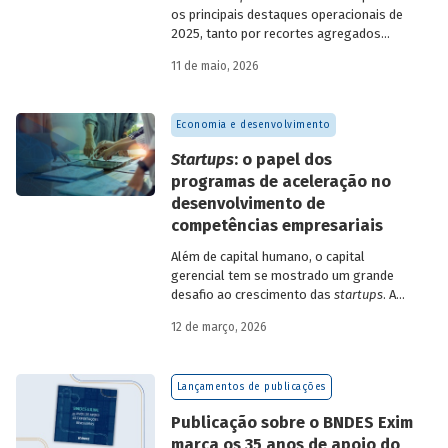
os principais destaques operacionais de
2025, tanto por recortes agregados
quanto em relação a atuações mais
11 de maio, 2026
específicas do Banco.
Economia e desenvolvimento
Startups
: o papel dos
programas de aceleração no
desenvolvimento de
competências empresariais
Além de capital humano, o capital
gerencial tem se mostrado um grande
desafio ao crescimento das
startups
. A
avaliação do BNDES Garagem demonstra
12 de março, 2026
como programas de aceleração têm
contribuído para a superação desse
desafio.
Lançamentos de publicações
Publicação sobre o BNDES Exim
marca os 35 anos de apoio do