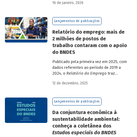
16 de janeiro, 2026
analisa a estratégia de diversificação das
fontes de recursos adotada pelo BNDES
diante dos atuais desafios de
Lançamentos de publicações
sustentabilidade social, ambiental e
climática.
Relatório do emprego: mais de
2 milhões de postos de
trabalho contaram com o apoio
do BNDES
Publicado pela primeira vez em 2025, com
dados referentes ao período de 2019 a
2024, o
Relatório do Emprego
traz
resultados relativos às contribuições da
12 de dezembro, 2025
atuação do Banco sobre o mercado de
trabalho, especificamente sobre os
empregos da economia.
Lançamentos de publicações
Da conjuntura econômica à
sustentabilidade ambiental:
conheça a coletânea dos
Estudos especiais do BNDES