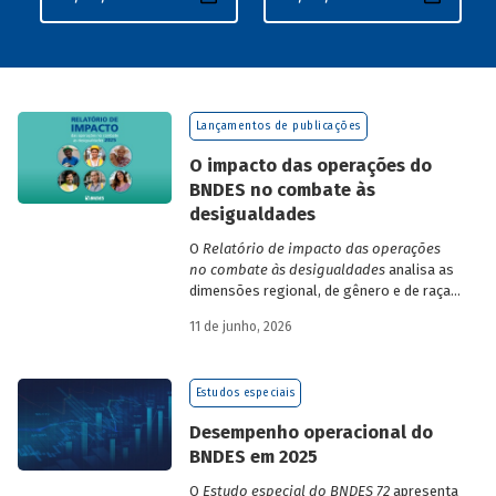
Lançamentos de publicações
O impacto das operações do
BNDES no combate às
desigualdades
O
Relatório de impacto das operações
no combate às desigualdades
analisa as
dimensões regional, de gênero e de raça,
que contribuem para a elevada
11 de junho, 2026
desigualdade de renda no Brasil, no
contexto das operações de crédito do
BNDES.
Estudos especiais
Desempenho operacional do
BNDES em 2025
O
Estudo especial do BNDES 72
apresenta