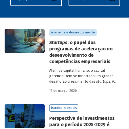
Economia e desenvolvimento
Startups
: o papel dos
programas de aceleração no
desenvolvimento de
competências empresariais
Além de capital humano, o capital
gerencial tem se mostrado um grande
desafio ao crescimento das
startups
. A
avaliação do BNDES Garagem demonstra
12 de março, 2026
como programas de aceleração têm
contribuído para a superação desse
desafio.
Estudos especiais
Perspectiva de investimentos
para o período 2025-2029 é