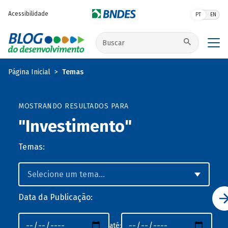
Pular para o conteúdo principal
Acessibilidade
PT
EN
Buscar no site
Página Inicial
Temas
MOSTRANDO RESULTADOS PARA
"Investimento"
Temas:
Data da Publicação:
até: