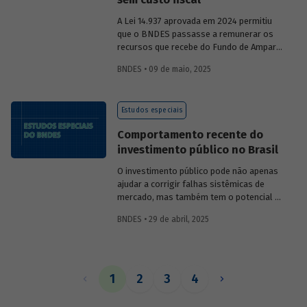
A Lei 14.937 aprovada em 2024 permitiu
que o BNDES passasse a remunerar os
recursos que recebe do Fundo de Amparo
ao Trabalhador (FAT) tanto pela Selic
BNDES • 09 de maio, 2025
quanto por taxas nominais prefixadas de
mercado. O
Estudo especial 47
analisa o
impacto dessa mudança na atratividade
Estudos especiais
do apoio do BNDES.
Comportamento recente do
investimento público no Brasil
O investimento público pode não apenas
ajudar a corrigir falhas sistêmicas de
mercado, mas também tem o potencial de
gerar externalidades positivas para a
BNDES • 29 de abril, 2025
economia, com efeitos multiplicadores e
aceleradores, bem como de coordenação.
O
Estudo especial do BNDES 46
dá um
panorama do comportamento agregado
do investi­mento público no Brasil nos
1
2
3
4
últimos anos, destacando sua
recuperação mais recente.