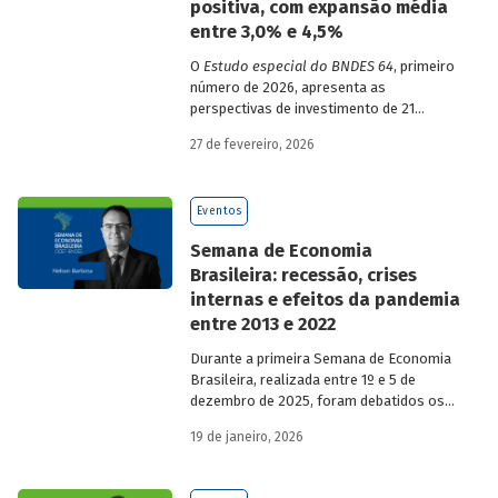
positiva, com expansão média
entre 3,0% e 4,5%
O
Estudo especial do BNDES 64
, primeiro
número de 2026, apresenta as
perspectivas de investimento de 21
setores da economia brasileira para o
27 de fevereiro, 2026
período de 2025 a 2029.
Eventos
Semana de Economia
Brasileira: recessão, crises
internas e efeitos da pandemia
entre 2013 e 2022
Durante a primeira Semana de Economia
Brasileira, realizada entre 1º e 5 de
dezembro de 2025, foram debatidos os
principais temas que marcaram a
19 de janeiro, 2026
economia do país nos últimos 40 anos,
com participação de acadêmicos e
economistas renomados.