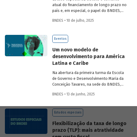
atual do financiamento de longo prazo no
país e, em especial, o papel do BNDES,
analisando seu posicionamento no
BNDES • 10 de julho, 2025
mercado de crédito e a evolução das
debêntures de infraestrutura no país.
Eventos
Um novo modelo de
desenvolvimento para América
Latina e Caribe
Na abertura da primeira turma da Escola
de Governo e Desenvolvimento Maria da
Conceição Tavares, na sede do BNDES,
Aloizio Mercadante, presidente do BNDES,
BNDES • 13 de junho, 2025
José Manuel Salazar-Xirinachs, Secretário
Executivo da Cepal e Esther Dweck,
Ministra de Gestão e Inovação para o
Estudos especiais
Setor Público debatarem um novo
modelo de desenvolvimento para a
Flexibilização da taxa de longo
região.
prazo (TLP): mais atratividade
sem custo fiscal