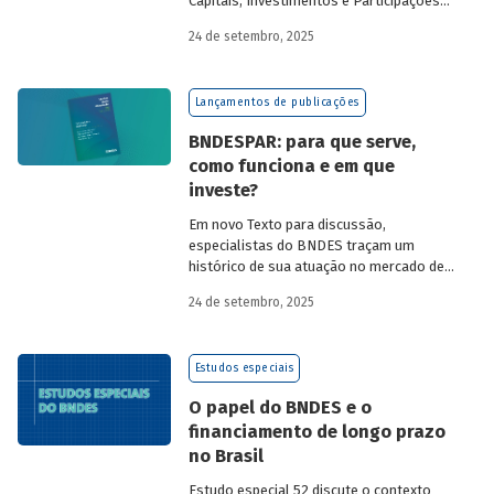
Capitais, Investimentos e Participações
do BNDES, e representantes de duas das
24 de setembro, 2025
novas empresas investidas pela
BNDESPAR – Vinicius Mazza, Diretor de
Finanças e Gente e Gestão da Santa Clara
Lançamentos de publicações
Agrociência Industrial, e Eduardo Couto,
CFO da Eve Air Mobility – sobre a
BNDESPAR: para que serve,
importância da atuação de bancos de
como funciona e em que
desenvolvimento no mercado de capitais,
investe?
a nova estratégia do BNDES e os planos
das investidas.
Em novo Texto para discussão,
especialistas do BNDES traçam um
histórico de sua atuação no mercado de
capitais, apontando a importância dessa
24 de setembro, 2025
atividade para o desenvolvimento e
explicando a nova estratégia de
investimentos da BNDESPAR.
Estudos especiais
O papel do BNDES e o
financiamento de longo prazo
no Brasil
Estudo especial 52 discute o contexto