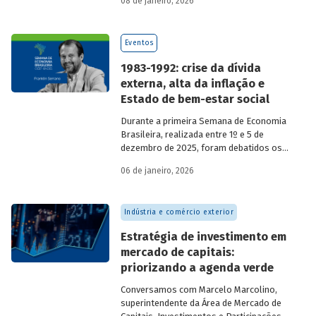
08 de janeiro, 2026
economia do país nos últimos 40 anos,
com participação de acadêmicos e
economistas renomados.
Eventos
1983-1992: crise da dívida
externa, alta da inflação e
Estado de bem-estar social
Durante a primeira Semana de Economia
Brasileira, realizada entre 1º e 5 de
dezembro de 2025, foram debatidos os
principais temas que marcaram a
06 de janeiro, 2026
economia do país nos últimos 40 anos,
com participação de acadêmicos e
economistas renomados.
Indústria e comércio exterior
Estratégia de investimento em
mercado de capitais:
priorizando a agenda verde
Conversamos com
Marcelo Marcolino,
superintendente da Área de Mercado de