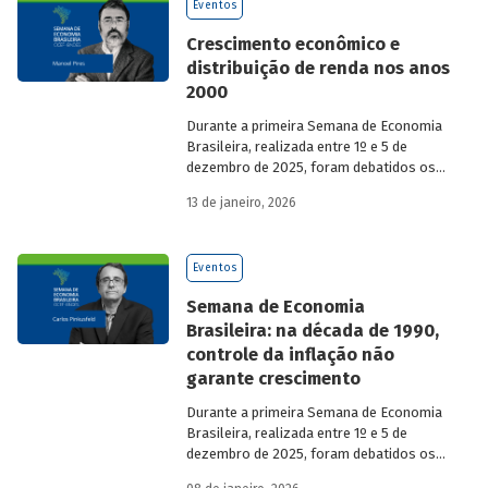
Eventos
Crescimento econômico e
distribuição de renda nos anos
2000
Durante a primeira Semana de Economia
Brasileira, realizada entre 1º e 5 de
dezembro de 2025, foram debatidos os
principais temas que marcaram a
13 de janeiro, 2026
economia do país nos últimos 40 anos,
com participação de acadêmicos e
economistas renomados.
Eventos
Semana de Economia
Brasileira: na década de 1990,
controle da inflação não
garante crescimento
Durante a primeira Semana de Economia
Brasileira, realizada entre 1º e 5 de
dezembro de 2025, foram debatidos os
principais temas que marcaram a