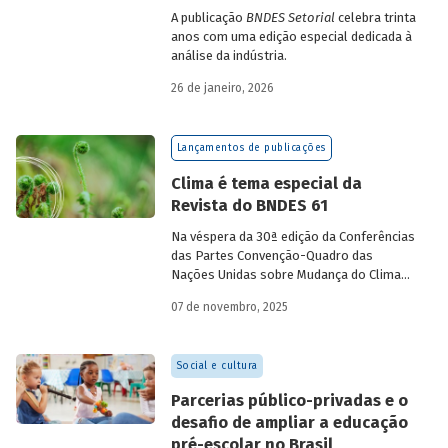
A publicação
BNDES Setorial
celebra trinta
anos com uma edição especial dedicada à
análise da indústria.
26 de janeiro, 2026
Lançamentos de publicações
Clima é tema especial da
Revista do BNDES 61
Na véspera da 30ª edição da Conferências
das Partes Convenção-Quadro das
Nações Unidas sobre Mudança do Clima
(COP30), em Belém, o BNDES lança a
07 de novembro, 2025
edição 61 da Revista do BNDES.
Social e cultura
Parcerias público-privadas e o
desafio de ampliar a educação
pré-escolar no Brasil