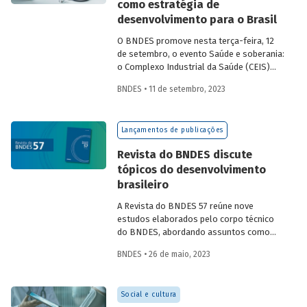
como estratégia de
desenvolvimento para o Brasil
O BNDES promove nesta terça-feira, 12
de setembro, o evento Saúde e soberania:
o Complexo Industrial da Saúde (CEIS)
como estratégia de desenvolvimento
BNDES • 11 de setembro, 2023
para o Brasil. A programação reúne
temas relevantes para a construção de
políticas públicas articuladas que
Lançamentos de publicações
convergem para a ampliação do acesso à
saúde da população no Brasil.
Revista do BNDES discute
tópicos do desenvolvimento
brasileiro
A Revista do BNDES 57 reúne nove
estudos elaborados pelo corpo técnico
do BNDES, abordando assuntos como
inovações no sistema financeiro, setor da
BNDES • 26 de maio, 2023
saúde no território da Amazônia Legal,
políticas públicas e custos do modelo de
empréstimo indireto do BNDES.
Social e cultura