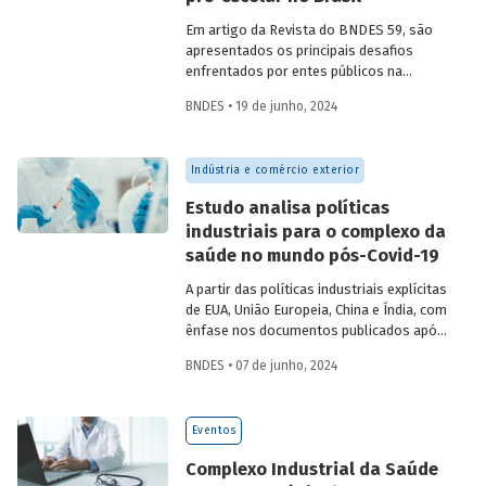
Em artigo da Revista do BNDES 59, são
apresentados os principais desafios
enfrentados por entes públicos na
estruturação de PPPs de educação, bem
BNDES • 19 de junho, 2024
como aprendizados e possíveis soluções
para a adoção desses modelos com base
na experiência das equipes do BNDES.
Indústria e comércio exterior
Estudo analisa políticas
industriais para o complexo da
saúde no mundo pós-Covid-19
A partir das políticas industriais explícitas
de EUA, União Europeia, China e Índia, com
ênfase nos documentos publicados após
2020, o artigo busca identificar
BNDES • 07 de junho, 2024
oportunidades, ameaças e lições
inspiracionais para o desenvolvimento do
Complexo Econômico-Industrial da Saúde
Eventos
no Brasil.
Complexo Industrial da Saúde