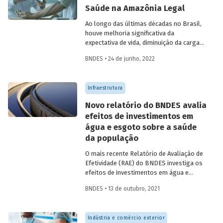
Saúde na Amazônia Legal
Ao longo das últimas décadas no Brasil,
houve melhoria significativa da
expectativa de vida, diminuição da carga
de enfermidades e convergência dos
BNDES • 24 de junho, 2022
indicadores entre as regiões do país. Na
Amazônia Legal, ocorreram avanços
significativos, embora a região ainda
Infraestrutura
registre índices inferiores à média
nacional. Conheça o perfil das causas de
Novo relatório do BNDES avalia
óbito na região e entenda quais são os
efeitos de investimentos em
desafios para ampliar a infraestrutura de
água e esgoto sobre a saúde
saúde, considerando as particularidades
da Amazônia Legal.
da população
O mais recente Relatório de Avaliação de
Efetividade (RAE) do BNDES investiga os
efeitos de investimentos em água e
esgoto sobre indicadores de saúde.
BNDES • 13 de outubro, 2021
Dados do período 2007-2019 indicam que
municípios brasileiros beneficiados com
projetos de saneamento experimentaram
Indústria e comércio exterior
uma redução de até 1,1% em internações