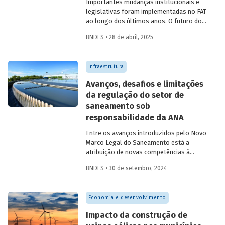
Importantes mudanças institucionais e
legislativas foram implementadas no FAT
ao longo dos últimos anos. O futuro do
FAT – e das atividades por ele beneficiadas
BNDES • 28 de abril, 2025
– depende do que será feito a partir delas.
Saiba mais no primeiro artigo da
Revista
do BNDES 60
.
Infraestrutura
Avanços, desafios e limitações
da regulação do setor de
saneamento sob
responsabilidade da ANA
Entre os avanços introduzidos pelo Novo
Marco Legal do Saneamento está a
atribuição de novas competências à
Agência Nacional de Águas e Saneamento
BNDES • 30 de setembro, 2024
Básico (ANA) para regularização do setor.
Artigo da Revista do BNDES 59 discute os
desafios desse percurso e a importância
Economia e desenvolvimento
de superá-los.
Impacto da construção de