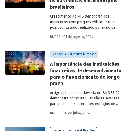
usinas eólicas nos municípios
brasileiros
Crescimento do PIB
per capita
dos
municípios com parques eólicos é mais
positivo. Estudo realizado por meio de
método de controle sintético, aponta
BNDES • 01 de agosto, 2024
resultados mais significativos dois a três
anos do início da construção, com
dispersão posterior.
Economia e desenvolvimento
A importância das instituições
financeiras de desenvolvimento
para o financiamento de longo
prazo
Artigo publicado na Revista do BNDES 59
demonstra como as IFDs são relevantes
para países em diferentes estágios de
desenvolvimento, tanto nos momentos
BNDES • 26 de julho, 2024
de estabilidade quanto nos de crise
econômica, contribuindo principalmente
para o desenvolvimento sustentável.
Lançamentos de publicações