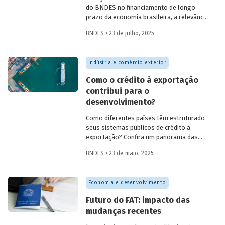
do BNDES no financiamento de longo
prazo da economia brasileira, a relevância
de fundos como FAT, Fundo Clima, Fundo
BNDES • 23 de julho, 2025
Amazônia e FGI para o desenvolvimento,
experiências internacionais de sistemas
públicos de crédito à exportação, o novo
Indústria e comércio exterior
protagonismo da política industrial, um
método para calcular prêmio de risco em
Como o crédito à exportação
projetos de infraestrutura e o controle
contribui para o
societário de companhias abertas por
desenvolvimento?
fundos de investimento no Brasil.
Como diferentes países têm estruturado
seus sistemas públicos de crédito à
exportação? Confira um panorama das
principais experiências internacionais e
BNDES • 23 de maio, 2025
entenda como esses sistemas
contribuem para o crescimento
econômico, a inovação e a inserção
Economia e desenvolvimento
competitiva no mercado global.
Futuro do FAT: impacto das
mudanças recentes