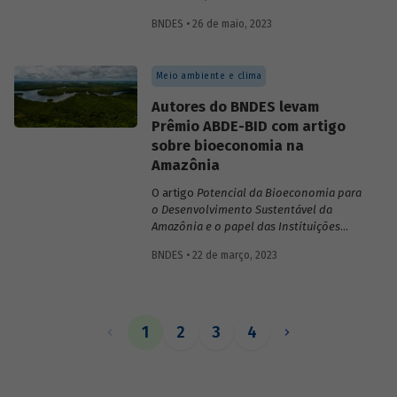
inovações no sistema financeiro, setor da
BNDES • 26 de maio, 2023
saúde no território da Amazônia Legal,
políticas públicas e custos do modelo de
empréstimo indireto do BNDES.
Meio ambiente e clima
Autores do BNDES levam
Prêmio ABDE-BID com artigo
sobre bioeconomia na
Amazônia
O artigo
Potencial da Bioeconomia para
o Desenvolvimento Sustentável da
Amazônia e o papel das Instituições
Financeiras de Desenvolvimento,
de
BNDES • 22 de março, 2023
Leonardo Pamplona, Nabil Kadri e Julio
Salarini, especialistas do BNDES, foi
premiado com primeiro lugar na categoria
“Financiamento ao desenvolvimento
sustentável, inclusivo e inovativo” do
1
2
3
4
Prêmio ABDE-BID de 2022. Saiba mais
sobre o estudo no vídeo gravado com o
autor Leonardo Pamplona.