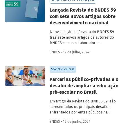
Confira uma prévia do texto e acesse o
artigo completo.
Lançada Revista do BNDES 59
com sete novos artigos sobre
desenvolvimento nacional
A nova edição da Revista do BNDES 59
traz sete novos artigos de autores do
BNDES e seus colaboradores.
BNDES • 19 de julho, 2024
Social e cultura
Parcerias público-privadas e o
desafio de ampliar a educação
pré-escolar no Brasil
Em artigo da Revista do BNDES 59, são
apresentados os principais desafios
enfrentados por entes públicos na
estruturação de PPPs de educação, bem
BNDES • 19 de junho, 2024
como aprendizados e possíveis soluções
para a adoção desses modelos com base