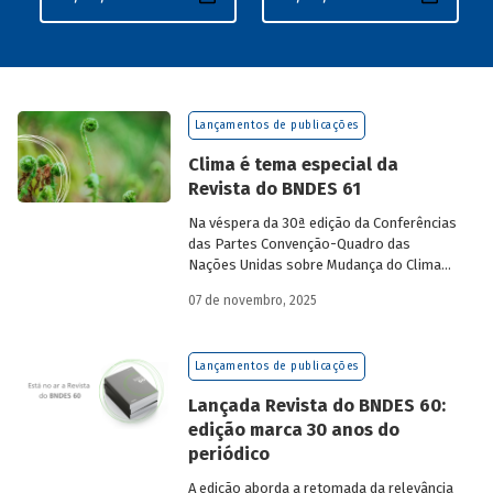
Lançamentos de publicações
Clima é tema especial da
Revista do BNDES 61
Na véspera da 30ª edição da Conferências
das Partes Convenção-Quadro das
Nações Unidas sobre Mudança do Clima
(COP30), em Belém, o BNDES lança a
07 de novembro, 2025
edição 61 da Revista do BNDES.
Lançamentos de publicações
Lançada Revista do BNDES 60:
edição marca 30 anos do
periódico
A edição aborda a retomada da relevância