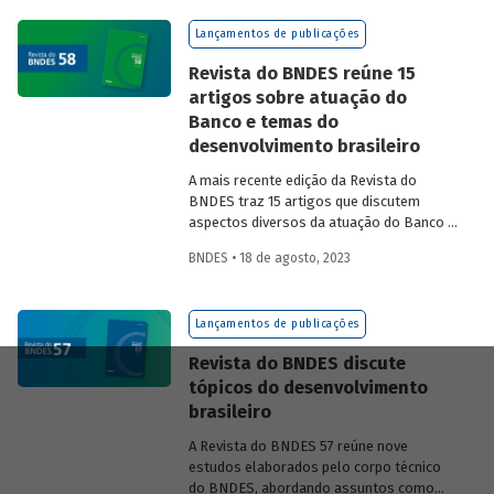
na experiência das equipes do BNDES.
Lançamentos de publicações
Revista do BNDES reúne 15
artigos sobre atuação do
Banco e temas do
desenvolvimento brasileiro
A mais recente edição da Revista do
BNDES traz 15 artigos que discutem
aspectos diversos da atuação do Banco e
exploram questões do desenvolvimento
BNDES • 18 de agosto, 2023
nacional.
Lançamentos de publicações
Revista do BNDES discute
tópicos do desenvolvimento
brasileiro
A Revista do BNDES 57 reúne nove
estudos elaborados pelo corpo técnico
do BNDES, abordando assuntos como