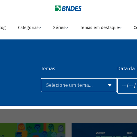
log
Categorias
Séries
Temas em destaque
C
Temas:
Data da 