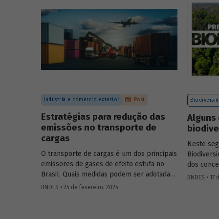
certificação de carbono no mercado
voluntário do Brasil e reuniram
contribuições da sociedade civil,
especialistas e entidades do setor visando
avaliar os desafios e oportunidades desse
mercado. Conheça os resultados.
Indústria e comércio exterior
Post
Biodiversi
Estratégias para redução das
Alguns 
emissões no transporte de
biodiv
cargas
Neste se
O transporte de cargas é um dos principais
Biodivers
emissores de gases de efeito estufa no
dos conce
Brasil. Quais medidas podem ser adotadas
natureza, 
BNDES • 17 d
para reduzir seu impacto ambiental?
entre outr
BNDES • 25 de fevereiro, 2025
Confira as estratégias que podem tornar o
setor mais sustentável.