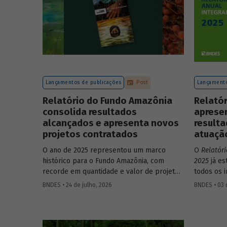
Lançamentos de publicações
Post
Lançamento
Relatório do Fundo Amazônia
Relatór
consolida resultados
apresen
alcançados e apresenta novos
resulta
projetos contratados
atuaçã
O ano de 2025 representou um marco
O
Relatór
histórico para o Fundo Amazônia, com
2025
já es
recorde em quantidade e valor de projetos
todos os 
aprovados, assim como em desembolsos:
do Banco,
BNDES • 24 de julho, 2026
BNDES • 03 
foram 22 operações aprovadas, no valor
contas. O
total de R$ 2,2 bilhões, além de R$ 387
realizadas
milhões desembolsados. Ainda no período,
impactos 
foram contratados 25 novos projetos.
como o B