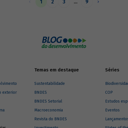
1
2
3
…
9
relacionam com o assunto.
Temas em destaque
Séries
olvimento
Sustentabilidade
Biodiversida
o exterior
BNDES
COP
BNDES Setorial
Estudos esp
ima
Macroeconomia
Eventos
Revista do BNDES
Lançamentos
rias
Investimento
States of th