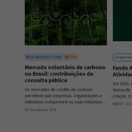
forma con
de cenári
Meio ambiente e clima
Post
Lançamento
Mercado voluntário de carbono
Fundo A
no Brasil: contribuições da
Ativid
consulta pública
Em 2024, 
Os mercados de crédito de carbono
marca de 
permitem que empresas, organizações e
criação, 
indivíduos compensem as suas emissões a
bilhão. I
BNDES • 01 
partir da compra de créditos gerados por
atuação e
09 de outubro, 2025
projetos de redução de emissões e/ou de
relatório 
captura de carbono. O BNDES e o MMA
realizaram uma consulta pública sobre a