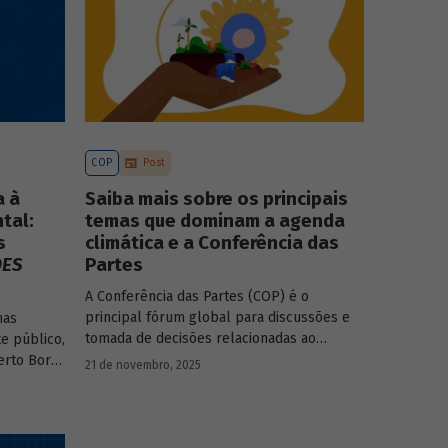
COP
Post
a à
Saiba mais sobre os principais
tal:
temas que dominam a agenda
s
climática e a Conferência das
DES
Partes
A Conferência das Partes (COP) é o
principal fórum global para discussões e
mas
tomada de decisões relacionadas ao
e público,
enfrentamento da crise climática. Tendo em
erto Borça
21 de novembro, 2025
vista a urgência cada vez maior do tema, o
principal objetivo é garantir que as
textos da
discussões das mesas de negociações
saiam do discurso e resultem em