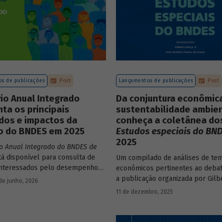
s de publicações
Post
Lançamentos de publicações
Post
io Anual Integrado
Da conjuntura econômic
ta os principais
sustentabilidade ambien
dos e impactos da
conheça a coletânea do
o do BNDES em 2025
Estudos especiais do BN
2025
io Anual Integrado do BNDES de
tá disponível para consulta de
Um compilado de análises de te
interessados pelo desempenho
econômicos pertinentes ao debat
 bem como por sua prestação de
a publicação organizada por Gilb
de junho, 2026
 documento apresenta as ações
e José Antônio Pereira de Souza,
11 de dezembro, 2025
, os principais resultados, os
economistas do BNDES, reúne 25 
de sua atuação no ano, e mostra
série
Estudos especiais do BNDES
NDES permanece crescendo de
divulgados ao longo de 2025.