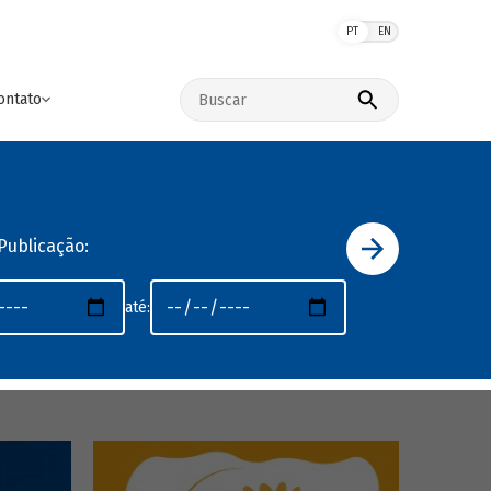
PT
EN
Buscar no site
ontato
Publicação:
até: