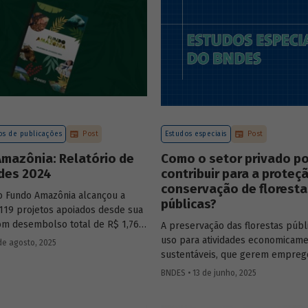
sistente e sólida, mesmo diante
os desafiadores.
s de publicações
Post
Estudos especiais
Post
mazônia: Relatório de
Como o setor privado p
ades 2024
contribuir para a proteç
conservação de floresta
o Fundo Amazônia alcançou a
públicas?
119 projetos apoiados desde sua
com desembolso total de R$ 1,76
A preservação das florestas públ
nformações detalhadas sobre sua
uso para atividades economicam
de agosto, 2025
 os projetos estão reunidas no
sustentáveis, que gerem emprego
2024.
desenvolvimento para a populaç
BNDES • 13 de junho, 2025
vive nessas regiões, não são exc
O
Estudo Especial do BNDES 50
tr