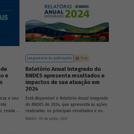
compromissos, planos de ações e metas,
com prazos e recursos definidos.
Lançamentos de publicações
Post
ode
Relatório Anual Integrado do
ão e
BNDES apresenta resultados e
s
impactos de sua atuação em
2024
icas e seu
Está disponível o
Relatório Anual Integrado
ente
do BNDES
de 2024, que apresenta as ações
, renda e
realizadas, os principais resultados e os
ão que
impactos de sua atuação no ano passado. O
BNDES • 05 de junho, 2025
ludentes.
documento mostra como o Banco
ata do
contribuiu com a retomada do crescimento