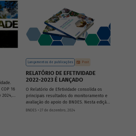
ção das
do país, tendo se fortalecido como grande
ilização
vetor da neoindustrialização e do fomento
 o setor
à inovação, à transição energética, à
olvimento
economia verde e aos investimentos de
longo prazo.
Lançamentos de publicações
Post
RELATÓRIO DE EFETIVIDADE
2022-2023 É LANÇADO
idade.
a COP 16
O Relatório de Efetividade consolida os
 2024,
principais resultados do monitoramento e
s
avaliação do apoio do BNDES. Nesta edição,
orma de
são apresentados o desempenho
BNDES • 27 de dezembro, 2024
lógica, os
operacional, as entregas e os impactos do
ontexto
apoio do Banco no biênio.
ma e uma
se