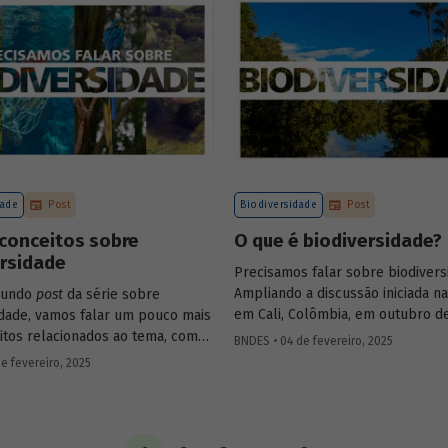
desafio para a gestão e preserva
florestas e da possibilidade de ut
de instrumentos de parceria com
privado para viabilizar o desenv
sustentável nessas regiões.
dade
Post
Biodiversidade
Post
conceitos sobre
O que é biodiversidade?
ersidade
Precisamos falar sobre biodivers
Ampliando a discussão iniciada n
gundo
post
da série sobre
em Cali, Colômbia, em outubro de
idade, vamos falar um pouco mais
publicaremos uma série de post
itos relacionados ao tema, como
BNDES • 04 de fevereiro, 2025
(anteriormente divulgados sob f
bioma, serviços ecossistêmicos,
e fevereiro, 2025
newsletter
) sobre diversidade bio
os.
conceitos a ela relacionados, o c
atual das discussões sobre o te
análise de como alguns setores 