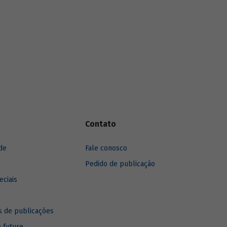
Contato
de
Fale conosco
Pedido de publicação
eciais
 de publicações
e future