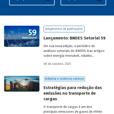
Lançamentos de publicações
Lançamento: BNDES Setorial 59
Em sua nova edição, o periódico de
análises setoriais do BNDES traz artigos
sobre energia renovável, cidades
resilientes, gestão de resíduos sólidos
08 de outubro, 2025
urbanos (RSU) e exportação.
Indústria e comércio exterior
Estratégias para redução das
emissões no transporte de
cargas
O transporte de cargas é um dos
principais emissores de gases de efeito