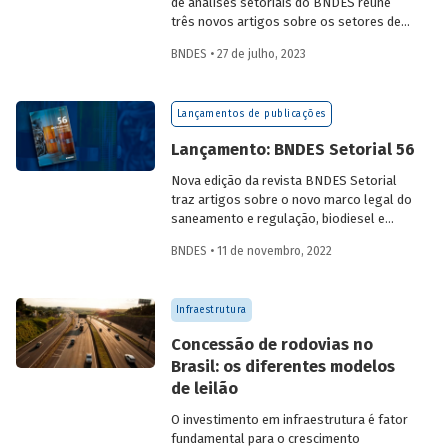
de análises setoriais do BNDES reúne
três novos artigos sobre os setores de
logística, agroindústria e aeroespaço e
BNDES • 27 de julho, 2023
defesa. Saiba mais e acesse os estudos
da edição 57.
Lançamentos de publicações
Lançamento: BNDES Setorial 56
Nova edição da revista BNDES Setorial
traz artigos sobre o novo marco legal do
saneamento e regulação, biodiesel e
diesel verde no Brasil, e o papel do
BNDES • 11 de novembro, 2022
leasing
de aeronaves no setor de
aviação.
Infraestrutura
Concessão de rodovias no
Brasil: os diferentes modelos
de leilão
O investimento em infraestrutura é fator
fundamental para o crescimento