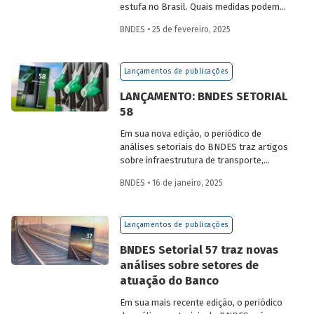
estufa no Brasil. Quais medidas podem
ser adotadas para reduzir seu impacto
BNDES • 25 de fevereiro, 2025
ambiental? Confira as estratégias que
podem tornar o setor mais sustentável.
Lançamentos de publicações
LANÇAMENTO: BNDES SETORIAL
58
Em sua nova edição, o periódico de
análises setoriais do BNDES traz artigos
sobre infraestrutura de transporte,
mobilidade urbana, combustíveis
BNDES • 16 de janeiro, 2025
sustentáveis, mercado de aeronaves,
saúde e agroindústria.
Lançamentos de publicações
BNDES Setorial 57 traz novas
análises sobre setores de
atuação do Banco
Em sua mais recente edição, o periódico