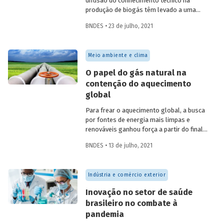
difusão do conhecimento técnico na
produção de biogás têm levado a uma
rápida expansão no número de plantas
BNDES • 23 de julho, 2021
em operação e no volume produzido no
país. Esse crescimento, contudo, ainda é
tímido diante do potencial de geração que
Meio ambiente e clima
um país com um agronegócio tão
desenvolvido pode atingir. Entenda como
O papel do gás natural na
resíduos e efluentes das diferentes
contenção do aquecimento
atividades agropecuárias podem
global
contribuir para ampliar a geração de
biogás no setor.
Para frear o aquecimento global, a busca
por fontes de energia mais limpas e
renováveis ganhou força a partir do final
do século XX, contribuindo para o esforço
BNDES • 13 de julho, 2021
mundial de redução das emissões de CO
.
2
Em um contexto em que a demanda
energética segue crescendo, o gás
Indústria e comércio exterior
natural desponta como combustível
capaz de apoiar a transição para a
Inovação no setor de saúde
economia de baixo carbono, aproveitando
brasileiro no combate à
a infraestrutura já existente com menor
pandemia
impacto ambiental do que outros