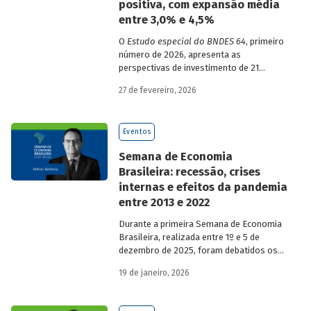
positiva, com expansão média
entre 3,0% e 4,5%
O
Estudo especial do BNDES 64
, primeiro
número de 2026, apresenta as
perspectivas de investimento de 21
setores da economia brasileira para o
27 de fevereiro, 2026
período de 2025 a 2029.
Eventos
Semana de Economia
Brasileira: recessão, crises
internas e efeitos da pandemia
entre 2013 e 2022
Durante a primeira Semana de Economia
Brasileira, realizada entre 1º e 5 de
dezembro de 2025, foram debatidos os
principais temas que marcaram a
19 de janeiro, 2026
economia do país nos últimos 40 anos,
com participação de acadêmicos e
economistas renomados.