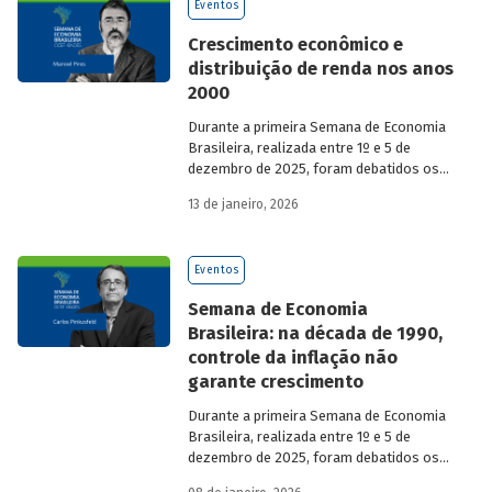
Eventos
Crescimento econômico e
distribuição de renda nos anos
2000
Durante a primeira Semana de Economia
Brasileira, realizada entre 1º e 5 de
dezembro de 2025, foram debatidos os
principais temas que marcaram a
13 de janeiro, 2026
economia do país nos últimos 40 anos,
com participação de acadêmicos e
economistas renomados.
Eventos
Semana de Economia
Brasileira: na década de 1990,
controle da inflação não
garante crescimento
Durante a primeira Semana de Economia
Brasileira, realizada entre 1º e 5 de
dezembro de 2025, foram debatidos os
principais temas que marcaram a