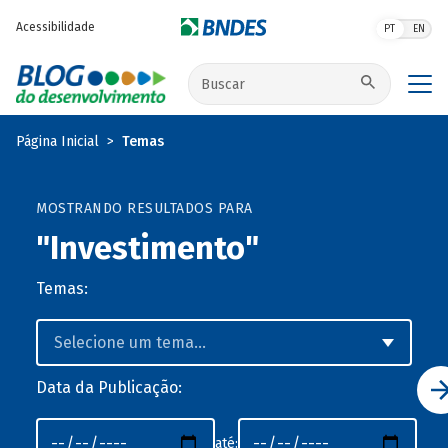
Pular para o conteúdo principal
Acessibilidade
PT
EN
Buscar no site
Página Inicial
Temas
MOSTRANDO RESULTADOS PARA
"Investimento"
Temas:
Data da Publicação:
até: