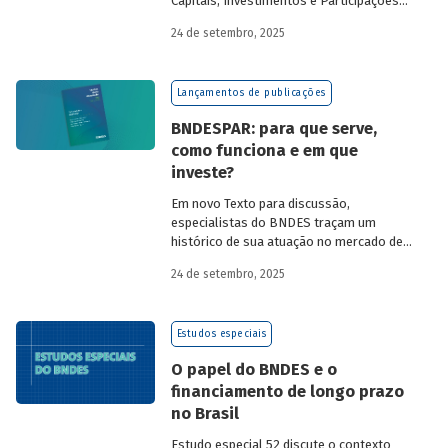
Capitais, Investimentos e Participações
do BNDES, e representantes de duas das
24 de setembro, 2025
novas empresas investidas pela
BNDESPAR – Vinicius Mazza, Diretor de
Finanças e Gente e Gestão da Santa Clara
Lançamentos de publicações
Agrociência Industrial, e Eduardo Couto,
CFO da Eve Air Mobility – sobre a
BNDESPAR: para que serve,
importância da atuação de bancos de
como funciona e em que
desenvolvimento no mercado de capitais,
investe?
a nova estratégia do BNDES e os planos
das investidas.
Em novo Texto para discussão,
especialistas do BNDES traçam um
histórico de sua atuação no mercado de
capitais, apontando a importância dessa
24 de setembro, 2025
atividade para o desenvolvimento e
explicando a nova estratégia de
investimentos da BNDESPAR.
Estudos especiais
O papel do BNDES e o
financiamento de longo prazo
no Brasil
Estudo especial 52 discute o contexto