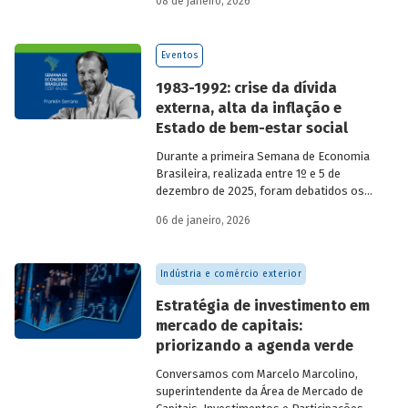
08 de janeiro, 2026
economia do país nos últimos 40 anos,
com participação de acadêmicos e
economistas renomados.
Eventos
1983-1992: crise da dívida
externa, alta da inflação e
Estado de bem-estar social
Durante a primeira Semana de Economia
Brasileira, realizada entre 1º e 5 de
dezembro de 2025, foram debatidos os
principais temas que marcaram a
06 de janeiro, 2026
economia do país nos últimos 40 anos,
com participação de acadêmicos e
economistas renomados.
Indústria e comércio exterior
Estratégia de investimento em
mercado de capitais:
priorizando a agenda verde
Conversamos com
Marcelo Marcolino,
superintendente da Área de Mercado de