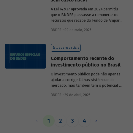
A Lei 14.937 aprovada em 2024 permitiu
que o BNDES passasse a remunerar os
recursos que recebe do Fundo de Amparo
ao Trabalhador (FAT) tanto pela Selic
BNDES • 09 de maio, 2025
quanto por taxas nominais prefixadas de
mercado. O
Estudo especial 47
analisa o
impacto dessa mudança na atratividade
Estudos especiais
do apoio do BNDES.
Comportamento recente do
investimento público no Brasil
O investimento público pode não apenas
ajudar a corrigir falhas sistêmicas de
mercado, mas também tem o potencial de
gerar externalidades positivas para a
BNDES • 29 de abril, 2025
economia, com efeitos multiplicadores e
aceleradores, bem como de coordenação.
O
Estudo especial do BNDES 46
dá um
panorama do comportamento agregado
do investi­mento público no Brasil nos
1
2
3
4
últimos anos, destacando sua
recuperação mais recente.