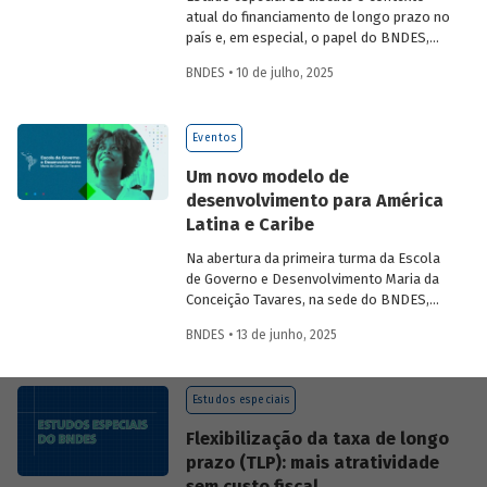
atual do financiamento de longo prazo no
país e, em especial, o papel do BNDES,
analisando seu posicionamento no
BNDES • 10 de julho, 2025
mercado de crédito e a evolução das
debêntures de infraestrutura no país.
Eventos
Um novo modelo de
desenvolvimento para América
Latina e Caribe
Na abertura da primeira turma da Escola
de Governo e Desenvolvimento Maria da
Conceição Tavares, na sede do BNDES,
Aloizio Mercadante, presidente do BNDES,
BNDES • 13 de junho, 2025
José Manuel Salazar-Xirinachs, Secretário
Executivo da Cepal e Esther Dweck,
Ministra de Gestão e Inovação para o
Estudos especiais
Setor Público debatarem um novo
modelo de desenvolvimento para a
Flexibilização da taxa de longo
região.
prazo (TLP): mais atratividade
sem custo fiscal