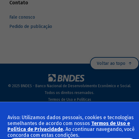
Contato
Fale conosco
Pedido de publicação
Voltar ao topo
© 2025 BNDES - Banco Nacional de Desenvolvimento Econômico e Social.
Todos os direitos reservados.
Termos de Uso e Políticas
Aviso: Utilizamos dados pessoais, cookies e tecnologias
semelhantes de acordo com nossos
Termos de Uso e
Política de Privacidade
.
Ao continuar navegando, você
concorda com estas condições.