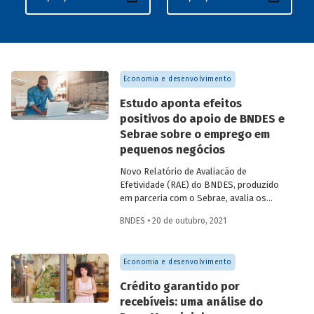
Economia e desenvolvimento
Estudo aponta efeitos
positivos do apoio de BNDES e
Sebrae sobre o emprego em
pequenos negócios
Novo Relatório de Avaliacão de
Efetividade (RAE) do BNDES, produzido
em parceria com o Sebrae, avalia os
efeitos das atividades das duas
BNDES • 20 de outubro, 2021
instituições sobre o emprego nas micro e
pequenas empresas brasileiras entre
2014 e 2017.
Economia e desenvolvimento
Crédito garantido por
recebíveis: uma análise do