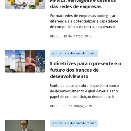
MPMEs: vantagens e desafios
número 146 tem como objetivo analisar
das redes de empresas
em detalhes a relação do Banco com
esse conjunto de empresas por meio de
Formar redes de empresas pode gerar
argumentos teóricos, empíricos e
diferenciais e potencializar a capacidade
práticos. Além disso, o artigo analisa os
de competição para micro, pequenas e
produtos da instituição voltados para as
médias empresas (MPME). Há vários
MPMEs e os desafios futuros na relação
BNDES • 19 de março, 2019
tipos de cooperação entre firmas, como
entre esses atores.
redes de subcontratação, cooperativas e
associações, por exemplo. Elas podem
Economia e desenvolvimento
envolver também empresas de grande
porte, como no caso de franquias, e até
5 diretrizes para o presente e o
companhias concorrentes. Nessas redes,
futuro dos bancos de
firmas legalmente independentes juntam
desenvolvimento
esforços em torno de benefícios em
comum. Veja algumas vantagens dessas
Muito se discute sobre o que é um banco
estratégias cooperativas entre empresas
de desenvolvimento e qual deveria ser o
e conheça também seus desafios.
papel de uma instituição desse tipo. A
partir dos relatos e apresentações sobre
BNDES • 08 de março, 2019
a atuação de 9 destas entidades, em
seminário realizado no BNDES, foi
possível encontrar desafios comuns, que
Economia e desenvolvimento
ajudam a (re)definir o papel dos bancos e
agências de fomento ao desenvolvimento