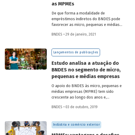
as MPMEs
intensidade de crédito a empresas,
inclusive no segmento de MPEs.
De que forma a modalidade de
empréstimos indiretos do BNDES pode
favorecer as micro, pequenas e médias
empresas (MPMEs) e induzir a
BNDES • 29 de janeiro, 2021
desconcentração de crédito bancário no
mercado brasileiro? Essas são algumas
das questões abordadas pelo artigo
O
Lançamentos de publicações
modelo indireto do BNDES: benefícios,
diagnóstico e perspectivas
, publicado
Estudo analisa a atuação do
recentemente na Revista do BNDES 53.
BNDES no segmento de micro,
pequenas e médias empresas
O apoio do BNDES às micro, pequenas e
médias empresas (MPME) tem sido
crescente ao longo dos anos e,
atualmente, representa quase metade do
BNDES • 03 de outubro, 2019
valor desembolsado anualmente pelo
Banco. Tendo como ponto de partida a
pergunta “Por que o BNDES deveria
Indústria e comércio exterior
apoiar as MPMEs?”, o estudo
apresentado no Texto para Discussão