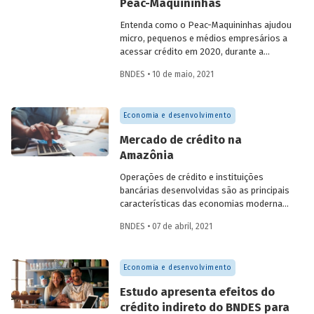
Peac-Maquininhas
Entenda como o Peac-Maquininhas ajudou
micro, pequenos e médios empresários a
acessar crédito em 2020, durante a
pandemia. Saiba como funciona o
BNDES • 10 de maio, 2021
programa, que utiliza a concessão de
garantias baseadas em recebíveis (de
máquinas de cartão), e quais dificuldades
Economia e desenvolvimento
das empresas no acesso a financiamento
ele contribuiu para solucionar.
Mercado de crédito na
Amazônia
Operações de crédito e instituições
bancárias desenvolvidas são as principais
características das economias modernas.
O crédito para as empresas no Brasil
BNDES • 07 de abril, 2021
ainda está bastante concentrado nas
regiões Sul e Sudeste, em parte devido à
concentração da própria atividade
Economia e desenvolvimento
econômica, mas não somente. Entenda
qual é a participação da Amazônia Legal
Estudo apresenta efeitos do
neste mercado e como os estados da
crédito indireto do BNDES para
região se comparam em participação e