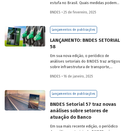
estufa no Brasil. Quais medidas podem
ser adotadas para reduzir seu impacto
BNDES • 25 de fevereiro, 2025
ambiental? Confira as estratégias que
podem tornar o setor mais sustentável.
Lançamentos de publicações
LANÇAMENTO: BNDES SETORIAL
58
Em sua nova edição, o periódico de
análises setoriais do BNDES traz artigos
sobre infraestrutura de transporte,
mobilidade urbana, combustíveis
BNDES • 16 de janeiro, 2025
sustentáveis, mercado de aeronaves,
saúde e agroindústria.
Lançamentos de publicações
BNDES Setorial 57 traz novas
análises sobre setores de
atuação do Banco
Em sua mais recente edição, o periódico