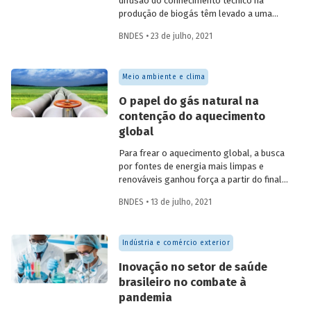
difusão do conhecimento técnico na
produção de biogás têm levado a uma
rápida expansão no número de plantas
BNDES • 23 de julho, 2021
em operação e no volume produzido no
país. Esse crescimento, contudo, ainda é
tímido diante do potencial de geração que
Meio ambiente e clima
um país com um agronegócio tão
desenvolvido pode atingir. Entenda como
O papel do gás natural na
resíduos e efluentes das diferentes
contenção do aquecimento
atividades agropecuárias podem
global
contribuir para ampliar a geração de
biogás no setor.
Para frear o aquecimento global, a busca
por fontes de energia mais limpas e
renováveis ganhou força a partir do final
do século XX, contribuindo para o esforço
BNDES • 13 de julho, 2021
mundial de redução das emissões de CO
.
2
Em um contexto em que a demanda
energética segue crescendo, o gás
Indústria e comércio exterior
natural desponta como combustível
capaz de apoiar a transição para a
Inovação no setor de saúde
economia de baixo carbono, aproveitando
brasileiro no combate à
a infraestrutura já existente com menor
pandemia
impacto ambiental do que outros