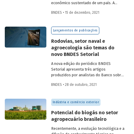
econômico sustentado de um país. A
partir da década de 1990, no Brasil, as
BNDES • 15 de dezembro, 2021
concessões rodoviárias começaram a ser
utilizadas para reduzir a despesa pública,
sem comprometer os investimentos no
Lançamentos de publicações
setor. Saiba mais sobre os diferentes
modelos de leilão adotados nas
Rodovias, setor naval e
concessões de rodovias realizadas no
agroecologia são temas do
país.
novo BNDES Setorial
A nova edição do periódico BNDES
Setorial apresenta três artigos
produzidos por analistas do Banco sobre
concessões rodoviárias, indústria naval e
BNDES • 28 de outubro, 2021
agroecologia, importantes áreas do
desenvolvimento brasileiro. Saiba mais
sobre os artigos e confira a publicação
Indústria e comércio exterior
completa.
Potencial do biogás no setor
agropecuário brasileiro
Recentemente, a evolução tecnológica e a