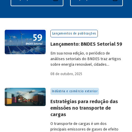
Lançamentos de publicações
Lançamento: BNDES Setorial 59
Em sua nova edição, o periódico de
análises setoriais do BNDES traz artigos
sobre energia renovável, cidades
resilientes, gestão de resíduos sólidos
08 de outubro, 2025
urbanos (RSU) e exportação.
Indústria e comércio exterior
Estratégias para redução das
emissões no transporte de
cargas
O transporte de cargas é um dos
principais emissores de gases de efeito