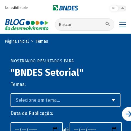
Pular para o conteúdo principal
Acessibilidade
PT
EN
Buscar no site
Página Inicial
Temas
MOSTRANDO RESULTADOS PARA
"BNDES Setorial"
Temas:
Data da Publicação:
até: