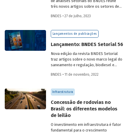
de análises setoriais do BNDES reúne
três novos artigos sobre os setores de
logística, agroindústria e aeroespaço e
BNDES • 27 de julho, 2023
defesa. Saiba mais e acesse os estudos
da edição 57.
Lançamentos de publicações
Lançamento: BNDES Setorial 56
Nova edição da revista BNDES Setorial
traz artigos sobre o novo marco legal do
saneamento e regulação, biodiesel e
diesel verde no Brasil, e o papel do
BNDES • 11 de novembro, 2022
leasing
de aeronaves no setor de
aviação.
Infraestrutura
Concessão de rodovias no
Brasil: os diferentes modelos
de leilão
O investimento em infraestrutura é fator
fundamental para o crescimento