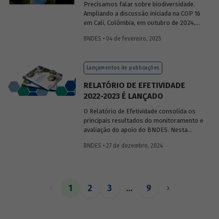
Precisamos falar sobre biodiversidade.
Ampliando a discussão iniciada na COP 16
em Cali, Colômbia, em outubro de 2024,
publicaremos uma série de posts
BNDES • 04 de fevereiro, 2025
(anteriormente divulgados sob forma de
newsletter
) sobre diversidade biológica,
os conceitos a ela relacionados, o
Lançamentos de publicações
contexto atual das discussões sobre o
tema e uma análise de como alguns
RELATÓRIO DE EFETIVIDADE
setores se relacionam com o assunto.
2022-2023 É LANÇADO
O Relatório de Efetividade consolida os
principais resultados do monitoramento e
avaliação do apoio do BNDES. Nesta
edição, são apresentados o desempenho
BNDES • 27 de dezembro, 2024
operacional, as entregas e os impactos
do apoio do Banco no biênio.
1
2
3
…
9