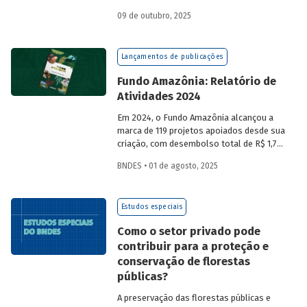
a partir da compra de créditos gerados
09 de outubro, 2025
por projetos de redução de emissões
e/ou de captura de carbono. O BNDES e o
MMA realizaram uma consulta pública
Lançamentos de publicações
sobre a certificação de carbono no
mercado voluntário do Brasil e reuniram
Fundo Amazônia: Relatório de
contribuições da sociedade civil,
Atividades 2024
especialistas e entidades do setor
visando avaliar os desafios e
Em 2024, o Fundo Amazônia alcançou a
oportunidades desse mercado. Conheça
marca de 119 projetos apoiados desde sua
os resultados.
criação, com desembolso total de R$ 1,76
bilhão. Informações detalhadas sobre
BNDES • 01 de agosto, 2025
sua atuação e os projetos estão reunidas
no relatório 2024.
Estudos especiais
Como o setor privado pode
contribuir para a proteção e
conservação de florestas
públicas?
A preservação das florestas públicas e