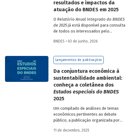
resultados e impactos da
atuação do BNDES em 2025
O
Relatório Anual Integrado do BNDES
de 2025
já está disponível para consulta
de todos os interessados pelo
desempenho do Banco, bem como por
BNDES • 03 de junho, 2026
sua prestação de contas. O documento
apresenta as ações realizadas, os
principais resultados, os impactos de sua
Lançamentos de publicações
atuação no ano, e mostra como o BNDES
permanece crescendo de forma
Da conjuntura econômica à
consistente e sólida, mesmo diante de
sustentabilidade ambiental:
cenários desafiadores.
conheça a coletânea dos
Estudos especiais do BNDES
2025
Um compilado de análises de temas
econômicos pertinentes ao debate
público, a publicação organizada por
Gilberto Borça e José Antônio Pereira de
11 de dezembro, 2025
Souza, economistas do BNDES, reúne 25
textos da série
Estudos especiais do