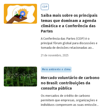
BNDES
divulgados ao longo de 2025.
COP
Saiba mais sobre os principais
temas que dominam a agenda
climática e a Conferência das
Partes
A Conferência das Partes (COP) é o
principal fórum global para discussões e
tomada de decisões relacionadas ao
enfrentamento da crise climática. Tendo
21 de novembro, 2025
em vista a urgência cada vez maior do
tema, o principal objetivo é garantir que
as discussões das mesas de negociações
Meio ambiente e clima
saiam do discurso e resultem em
compromissos, planos de ações e metas,
Mercado voluntário de carbono
com prazos e recursos definidos.
no Brasil: contribuições da
consulta pública
Os mercados de crédito de carbono
permitem que empresas, organizações e
indivíduos compensem as suas emissões