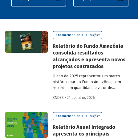
Lançamentos de publicações
Relatório do Fundo Amazônia
consolida resultados
alcançados e apresenta novos
projetos contratados
O ano de 2025 representou um marco
histórico para o Fundo Amazônia, com
recorde em quantidade e valor de
projetos aprovados, assim como em
BNDES • 24 de julho, 2026
desembolsos: foram 22 operações
aprovadas, no valor total de R$ 2,2
bilhões, além de R$ 387 milhões
Lançamentos de publicações
desembolsados. Ainda no período, foram
contratados 25 novos projetos.
Relatório Anual Integrado
apresenta os principais