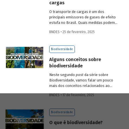
cargas
economia verde e aos investimentos de
longo prazo.
O transporte de cargas é um dos
principais emissores de gases de efeito
estufa no Brasil. Quais medidas podem
ser adotadas para reduzir seu impacto
BNDES • 25 de fevereiro, 2025
ambiental? Confira as estratégias que
podem tornar o setor mais sustentável.
Biodiversidade
Alguns conceitos sobre
biodiversidade
Neste segundo
post
da série sobre
Biodiversidade, vamos falar um pouco
mais dos conceitos relacionados ao
tema, como natureza, bioma, serviços
BNDES • 17 de fevereiro, 2025
ecossistêmicos, entre outros.
Biodiversidade
O que é biodiversidade?