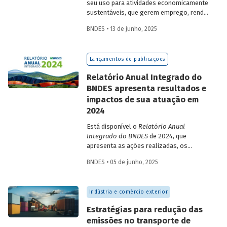
seu uso para atividades economicamente
sustentáveis, que gerem emprego, renda
e desenvolvimento para a população que
BNDES • 13 de junho, 2025
vive nessas regiões, não são excludentes.
O
Estudo Especial do BNDES 50
trata do
desafio para a gestão e preservação das
Lançamentos de publicações
florestas e da possibilidade de utilização
de instrumentos de parceria com o setor
Relatório Anual Integrado do
privado para viabilizar o desenvolvimento
BNDES apresenta resultados e
sustentável nessas regiões.
impactos de sua atuação em
2024
Está disponível o
Relatório Anual
Integrado do BNDES
de 2024, que
apresenta as ações realizadas, os
principais resultados e os impactos de
BNDES • 05 de junho, 2025
sua atuação no ano passado. O
documento mostra como o Banco
contribuiu com a retomada do
Indústria e comércio exterior
crescimento do país, tendo se fortalecido
como grande vetor da
Estratégias para redução das
neoindustrialização e do fomento à
emissões no transporte de
inovação, à transição energética, à