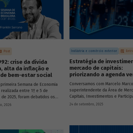
Indústria e comércio exterior
Entr
Post
Estratégia de investime
92: crise da dívida
mercado de capitais:
, alta da inflação e
priorizando a agenda ve
de bem-estar social
Conversamos com
Marcelo Marco
 primeira Semana de Economia
superintendente da Área de Mer
, realizada entre 1º e 5 de
Capitais, Investimentos e Partici
de 2025, foram debatidos os
BNDES, e representantes de dua
s temas que marcaram a economia
24 de setembro, 2025
ro, 2026
novas empresas investidas pela
os últimos 40 anos, com
– Vinicius Mazza, Diretor de Finan
ção de acadêmicos e economistas
Gente e Gestão da Santa Clara Ag
s.
Industrial, e Eduardo Couto, CFO 