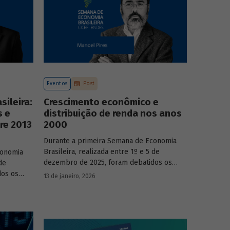
Eventos
Post
ileira:
Crescimento econômico e
s e
distribuição de renda nos anos
re 2013
2000
Durante a primeira Semana de Economia
Brasileira, realizada entre 1º e 5 de
conomia
dezembro de 2025, foram debatidos os
de
principais temas que marcaram a economia
dos os
13 de janeiro, 2026
do país nos últimos 40 anos, com
a economia
participação de acadêmicos e economistas
renomados.
onomistas