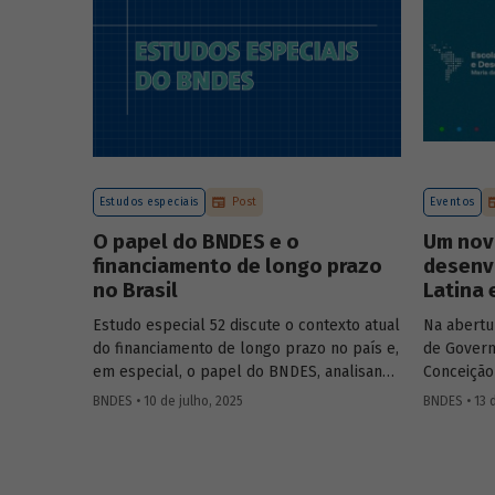
Estudos especiais
Post
Eventos
O papel do BNDES e o
Um nov
financiamento de longo prazo
desenv
no Brasil
Latina 
Estudo especial 52 discute o contexto atual
Na abertu
do financiamento de longo prazo no país e,
de Govern
em especial, o papel do BNDES, analisando
Conceição
seu posicionamento no mercado de crédito
Aloizio M
BNDES • 10 de julho, 2025
BNDES • 13 
e a evolução das debêntures de
José Manue
infraestrutura no país.
Executivo
Ministra 
Público 