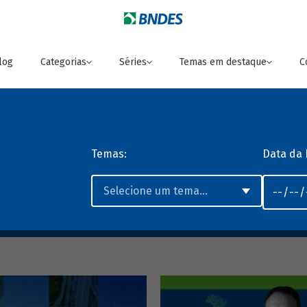
log
Categorias
Séries
Temas em destaque
C
Temas:
Data da 