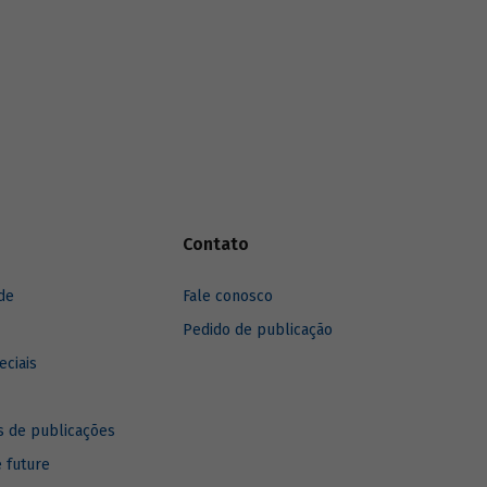
anos, destacando sua recuperação mais
recente.
Contato
de
Fale conosco
Pedido de publicação
eciais
 de publicações
e future