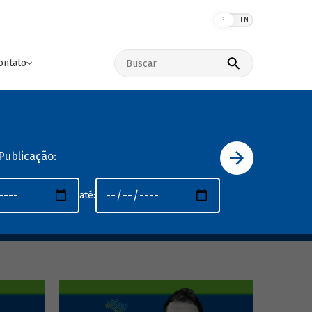
PT
EN
Buscar no site
ontato
Publicação:
até: