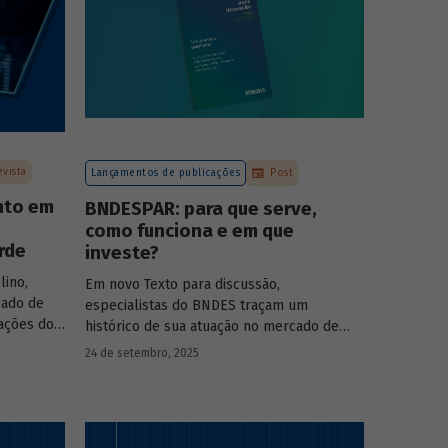
evista
Lançamentos de publicações
Post
nto em
BNDESPAR: para que serve,
como funciona e em que
rde
investe?
lino,
Em novo Texto para discussão,
cado de
especialistas do BNDES traçam um
pações do
histórico de sua atuação no mercado de
s das
capitais, apontando a importância dessa
24 de setembro, 2025
 BNDESPAR
atividade para o desenvolvimento e
ças e
explicando a nova estratégia de
rociência
investimentos da BNDESPAR.
da Eve Air