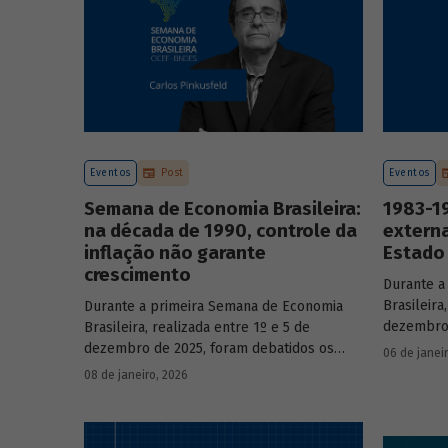
Eventos
Post
Eventos
Semana de Economia Brasileira:
1983-19
na década de 1990, controle da
externa
inflação não garante
Estado 
crescimento
Durante a
Brasileira
Durante a primeira Semana de Economia
dezembro 
Brasileira, realizada entre 1º e 5 de
principai
dezembro de 2025, foram debatidos os
06 de janei
do país n
principais temas que marcaram a economia
08 de janeiro, 2026
participa
do país nos últimos 40 anos, com
renomado
participação de acadêmicos e economistas
renomados.