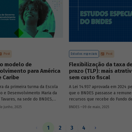
Mobility – sobre a importância d
de bancos de desenvolvimento n
mercado de capitais, a nova estra
BNDES e os planos das investidas
Post
Estudos especiais
Post
o modelo de
Flexibilização da taxa d
olvimento para América
prazo (TLP): mais atrati
e Caribe
sem custo fiscal
ra da primeira turma da Escola
A Lei 14.937 aprovada em 2024 pe
o e Desenvolvimento Maria da
que o BNDES passasse a remune
 Tavares, na sede do BNDES,
recursos que recebe do Fundo d
ercadante, presidente do BNDES,
ao Trabalhador (FAT) tanto pela S
de junho, 2025
BNDES • 09 de maio, 2025
l Salazar-Xirinachs, Secretário
quanto por taxas nominais prefix
 da Cepal e Esther Dweck,
mercado. O
Estudo especial 47
ana
de Gestão e Inovação para o Setor
impacto dessa mudança na atrati
1
2
3
4
debatarem um novo modelo de
apoio do BNDES.