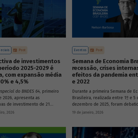
eciais
Post
Eventos
Post
ctiva de investimentos
Semana de Economia Bras
período 2025-2029 é
recessão, crises interna
va, com expansão média
efeitos da pandemia ent
3,0% e 4,5%
e 2022
especial do BNDES 64
, primeiro
Durante a primeira Semana de E
 2026, apresenta as
Brasileira, realizada entre 1º e 5 
vas de investimento de 21
dezembro de 2025, foram debati
a economia brasileira para o
principais temas que marcaram 
iro, 2026
19 de janeiro, 2026
e 2025 a 2029.
do país nos últimos 40 anos, com
participação de acadêmicos e ec
renomados.