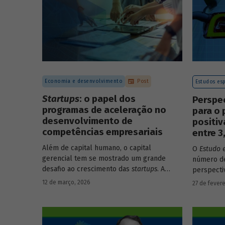
Economia e desenvolvimento
Post
Estudos esp
Startups
: o papel dos
Perspe
programas de aceleração no
para o 
desenvolvimento de
positi
competências empresariais
entre 
Além de capital humano, o capital
O
Estudo 
gerencial tem se mostrado um grande
número de
desafio ao crescimento das
startups
. A
perspecti
avaliação do BNDES Garagem demonstra
setores d
12 de março, 2026
27 de fevere
como programas de aceleração têm
período d
contribuído para a superação desse
desafio.