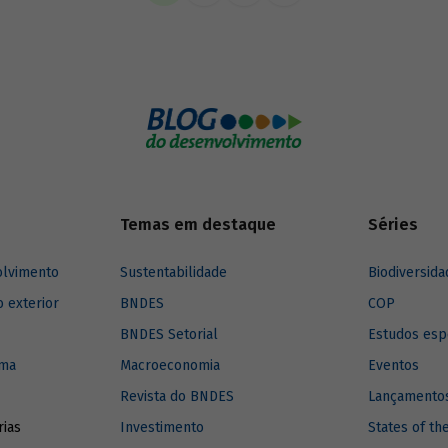
imento para a região.
Temas em destaque
Séries
olvimento
Sustentabilidade
Biodiversida
o exterior
BNDES
COP
BNDES Setorial
Estudos esp
ima
Macroeconomia
Eventos
Revista do BNDES
Lançamentos
rias
Investimento
States of th