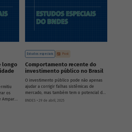
a atuação
o
tégia do
.
Estudos especiais
Post
e longo
Comportamento recente do
vidade
investimento público no Brasil
O investimento público pode não apenas
ajudar a corrigir falhas sistêmicas de
rmitiu
mercado, mas também tem o potencial de
rar os
gerar externalidades positivas para a
e Amparo
BNDES • 29 de abril, 2025
economia, com efeitos multiplicadores e
elic
aceleradores, bem como de coordenação.
adas de
O
Estudo especial do BNDES 46
dá um
lisa o
panorama do comportamento agregado do
vidade do
investi­mento público no Brasil nos últimos