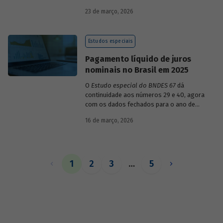
década de 1990, destacando sua dinâmica
23 de março, 2026
durante esse período e as mudanças
recentes em sua composição.
Estudos especiais
Pagamento líquido de juros
nominais no Brasil em 2025
O
Estudo especial do BNDES 67
dá
continuidade aos números 29 e 40, agora
com os dados fechados para o ano de
2025.
16 de março, 2026
1
2
3
…
5