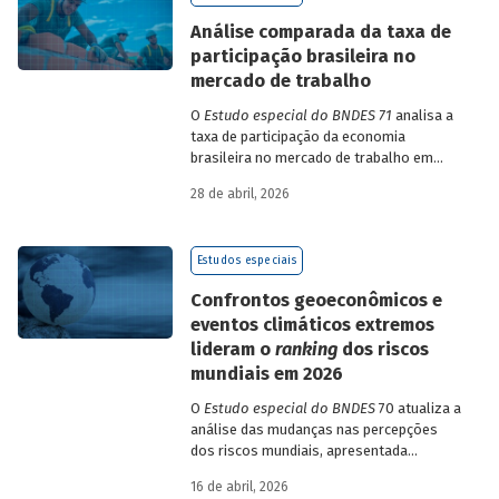
de insumo-produto estaduais.
Análise comparada da taxa de
participação brasileira no
mercado de trabalho
O
Estudo especial do BNDES 71
analisa a
taxa de participação da economia
brasileira no mercado de trabalho em
comparação com uma amostra de 15
28 de abril, 2026
países de diferentes continentes e
estruturas etárias e econômicas
distintas.
Estudos especiais
Confrontos geoeconômicos e
eventos climáticos extremos
lideram o
ranking
dos riscos
mundiais em 2026
O
Estudo especial do BNDES
70 atualiza a
análise das mudanças nas percepções
dos riscos mundiais, apresentada
previamente na edição 54/2025, a partir
16 de abril, 2026
dos relatórios Global Risks Report (GRR)