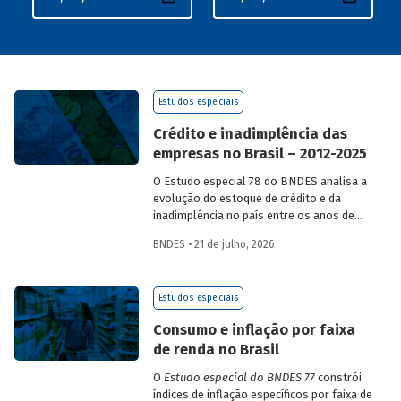
Estudos especiais
Crédito e inadimplência das
empresas no Brasil – 2012-2025
O Estudo especial 78 do BNDES analisa a
evolução do estoque de crédito e da
inadimplência no país entre os anos de
2012 e 2025, explorando dois recortes
BNDES • 21 de julho, 2026
analíticos complementares: o porte da
empresa e o setor de atividade
econômica.
Estudos especiais
Consumo e inflação por faixa
de renda no Brasil
O
Estudo especial do BNDES 77
constrói
índices de inflação específicos por faixa de