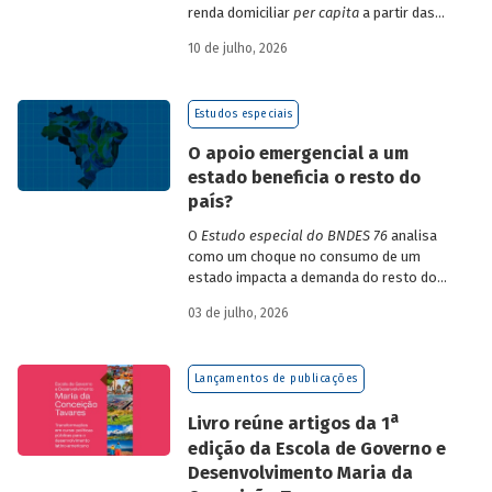
renda domiciliar
per capita
a partir das
estruturas de consumo da POF 2017-2018
10 de julho, 2026
associadas às variações de preços dos
itens que compõem o IPCA. Emprega
ainda os microdados da Pnad Contínua
Estudos especiais
para analisar a evolução da renda dos
decis durante o período.
O apoio emergencial a um
estado beneficia o resto do
país?
O
Estudo especial do BNDES 76
analisa
como um choque no consumo de um
estado impacta a demanda do resto do
país, usando como exemplo o caso do Rio
03 de julho, 2026
Grande do Sul.
Lançamentos de publicações
a
Livro reúne artigos da 1
edição da Escola de Governo e
Desenvolvimento Maria da