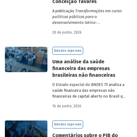
Conceição Tavares
A publicação
Transformações em curso:
políticas públicas para o
desenvolvimento latino-
americano
compila trabalhos da 1ª edição
30 de junho, 2026
da Escola de Governo e Desenvolvimento
Maria da Conceição Tavares.
Estudos especiais
Uma análise da saúde
financeira das empresas
brasileiras não financeiras
O
Estudo especial do BNDES 75
analisa a
saúde financeira das empresas não
financeiras de capital aberto no Brasil que
apresentaram negociação em bolsa de
16 de junho, 2026
valores. Para isso, parte de uma amostra
de 265 empresas – excluindo-se o setor
de finanças e seguros – e de quatro
Estudos especiais
dimensões: lucratividade, solvência,
endividamento e alavancagem.
Comentários sobre o PIB do