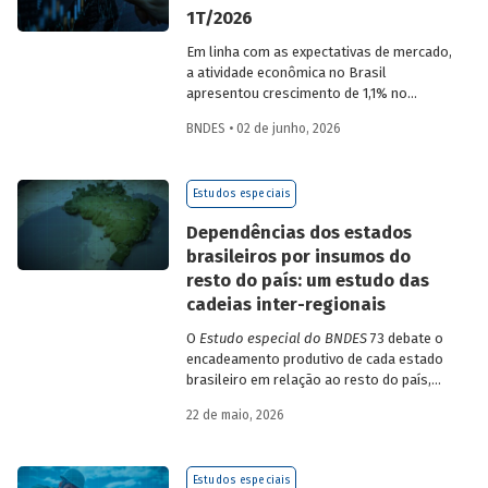
1T/2026
Em linha com as expectativas de mercado,
a atividade econômica no Brasil
apresentou crescimento de 1,1% no
1T/2026 na comparação com o trimestre
BNDES • 02 de junho, 2026
imediatamente anterior, na série ajustada
sazonalmente. Confira uma análise
detalhada e uma previsão para os
Estudos especiais
próximos meses no
Estudo especial do
BNDES 74.
Dependências dos estados
brasileiros por insumos do
resto do país: um estudo das
cadeias inter-regionais
O
Estudo especial do BNDES
73 debate o
encadeamento produtivo de cada estado
brasileiro em relação ao resto do país,
analisando seu nível de dependência e
22 de maio, 2026
quanto o estímulo a um estado ou setor
econômico pode gerar de demanda para
os demais. Para isso usa uma
Estudos especiais
metodologia de construção de matrizes