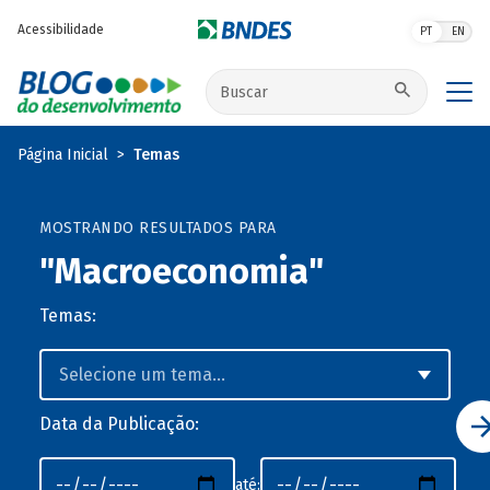
Pular para o conteúdo principal
Acessibilidade
PT
EN
Buscar no site
Página Inicial
Temas
MOSTRANDO RESULTADOS PARA
"Macroeconomia"
Temas:
Data da Publicação:
até: