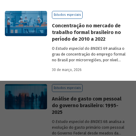
de 2023 a 2026, que analisam as
pesquisas de avaliação dos riscos
Estudos especiais
mundiais para o ano em curso e para dois
e dez anos à frente.
Concentração no mercado de
trabalho formal brasileiro no
período de 2010 a 2022
O
Estudo especial do BNDES
69 analisa o
grau de concentração do emprego formal
no Brasil por microrregiões, por nível
educacional dos trabalhadores e por
30 de março, 2026
setores, entre 2010 e 2022.
Estudos especiais
Análise do gasto com pessoal
do governo brasileiro: 1995-
2025
O
Estudo especial do BNDES
68 analisa a
evolução do gasto primário com pessoal
do Governo Federal desde meados da