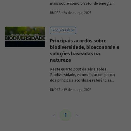
mais sobre como o setor de energia
impacta e depende da natureza.
BNDES • 24 de março, 2025
Biodiversidade
Principais acordos sobre
biodiversidade, bioeconomia e
soluções baseadas na
natureza
Neste quarto
post
da série sobre
Biodiversidade, vamos falar um pouco
dos principais acordos e referências
sobre o tema, bem como das
BNDES • 19 de março, 2025
oportunidades da bioeconomia e das
soluções baseadas na natureza.
1