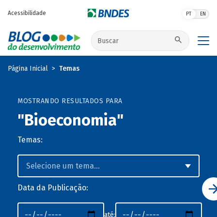
Pular para o conteúdo principal
Acessibilidade
PT
EN
Buscar no site
Página Inicial
Temas
MOSTRANDO RESULTADOS PARA
"Bioeconomia"
Temas:
Data da Publicação:
até: