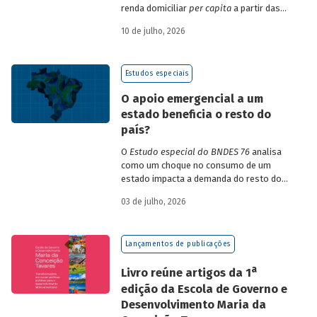
renda domiciliar
per capita
a partir das
estruturas de consumo da POF 2017-2018
10 de julho, 2026
associadas às variações de preços dos
itens que compõem o IPCA. Emprega
ainda os microdados da Pnad Contínua
Estudos especiais
para analisar a evolução da renda dos
decis durante o período.
O apoio emergencial a um
estado beneficia o resto do
país?
O
Estudo especial do BNDES 76
analisa
como um choque no consumo de um
estado impacta a demanda do resto do
país, usando como exemplo o caso do Rio
03 de julho, 2026
Grande do Sul.
Lançamentos de publicações
a
Livro reúne artigos da 1
edição da Escola de Governo e
Desenvolvimento Maria da