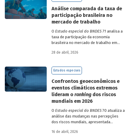
de insumo-produto estaduais.
Análise comparada da taxa de
participação brasileira no
mercado de trabalho
O
Estudo especial do BNDES 71
analisa a
taxa de participação da economia
brasileira no mercado de trabalho em
comparação com uma amostra de 15
28 de abril, 2026
países de diferentes continentes e
estruturas etárias e econômicas
distintas.
Estudos especiais
Confrontos geoeconômicos e
eventos climáticos extremos
lideram o
ranking
dos riscos
mundiais em 2026
O
Estudo especial do BNDES
70 atualiza a
análise das mudanças nas percepções
dos riscos mundiais, apresentada
previamente na edição 54/2025, a partir
16 de abril, 2026
dos relatórios Global Risks Report (GRR)