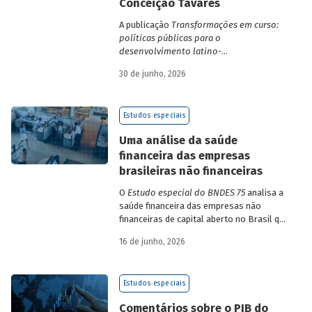
Conceição Tavares
A publicação
Transformações em curso:
políticas públicas para o
desenvolvimento latino-
americano
compila trabalhos da 1ª edição
30 de junho, 2026
da Escola de Governo e Desenvolvimento
Maria da Conceição Tavares.
Estudos especiais
Uma análise da saúde
financeira das empresas
brasileiras não financeiras
O
Estudo especial do BNDES 75
analisa a
saúde financeira das empresas não
financeiras de capital aberto no Brasil que
apresentaram negociação em bolsa de
16 de junho, 2026
valores. Para isso, parte de uma amostra
de 265 empresas – excluindo-se o setor
de finanças e seguros – e de quatro
Estudos especiais
dimensões: lucratividade, solvência,
endividamento e alavancagem.
Comentários sobre o PIB do