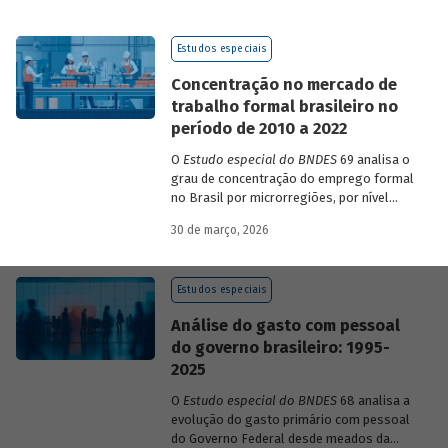
de 2023 a 2026, que analisam as
pesquisas de avaliação dos riscos
Estudos especiais
mundiais para o ano em curso e para dois
e dez anos à frente.
Concentração no mercado de
trabalho formal brasileiro no
período de 2010 a 2022
O
Estudo especial do BNDES
69 analisa o
grau de concentração do emprego formal
no Brasil por microrregiões, por nível
educacional dos trabalhadores e por
30 de março, 2026
setores, entre 2010 e 2022.
Estudos especiais
Análise do gasto com pessoal
do governo brasileiro: 1995-
2025
O
Estudo especial do BNDES
68 analisa a
evolução do gasto primário com pessoal
do Governo Federal desde meados da