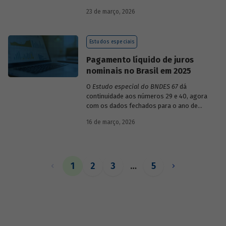
década de 1990, destacando sua dinâmica
23 de março, 2026
durante esse período e as mudanças
recentes em sua composição.
Estudos especiais
Pagamento líquido de juros
nominais no Brasil em 2025
O
Estudo especial do BNDES 67
dá
continuidade aos números 29 e 40, agora
com os dados fechados para o ano de
2025.
16 de março, 2026
1
2
3
…
5