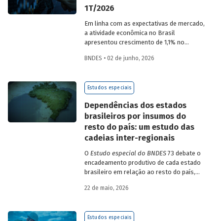
1T/2026
Em linha com as expectativas de mercado,
a atividade econômica no Brasil
apresentou crescimento de 1,1% no
1T/2026 na comparação com o trimestre
BNDES • 02 de junho, 2026
imediatamente anterior, na série ajustada
sazonalmente. Confira uma análise
detalhada e uma previsão para os
Estudos especiais
próximos meses no
Estudo especial do
BNDES 74.
Dependências dos estados
brasileiros por insumos do
resto do país: um estudo das
cadeias inter-regionais
O
Estudo especial do BNDES
73 debate o
encadeamento produtivo de cada estado
brasileiro em relação ao resto do país,
analisando seu nível de dependência e
22 de maio, 2026
quanto o estímulo a um estado ou setor
econômico pode gerar de demanda para
os demais. Para isso usa uma
Estudos especiais
metodologia de construção de matrizes