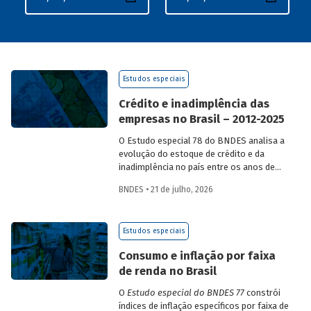
Estudos especiais
Crédito e inadimplência das
empresas no Brasil – 2012-2025
O Estudo especial 78 do BNDES analisa a
evolução do estoque de crédito e da
inadimplência no país entre os anos de
2012 e 2025, explorando dois recortes
BNDES • 21 de julho, 2026
analíticos complementares: o porte da
empresa e o setor de atividade
econômica.
Estudos especiais
Consumo e inflação por faixa
de renda no Brasil
O
Estudo especial do BNDES 77
constrói
índices de inflação específicos por faixa de