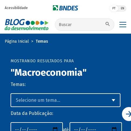
Pular para o conteúdo principal
Acessibilidade
PT
EN
Buscar no site
Página Inicial
Temas
MOSTRANDO RESULTADOS PARA
"Macroeconomia"
Temas:
Data da Publicação:
até: