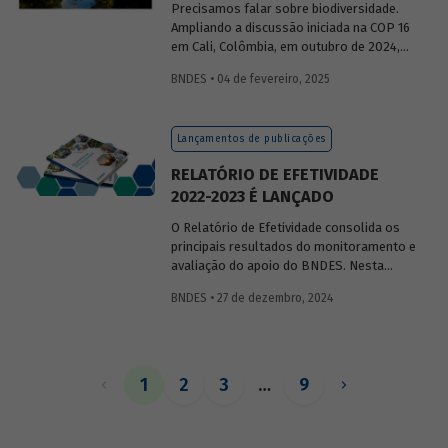
Precisamos falar sobre biodiversidade.
Ampliando a discussão iniciada na COP 16
em Cali, Colômbia, em outubro de 2024,
publicaremos uma série de posts
BNDES • 04 de fevereiro, 2025
(anteriormente divulgados sob forma de
newsletter
) sobre diversidade biológica,
os conceitos a ela relacionados, o
Lançamentos de publicações
contexto atual das discussões sobre o
tema e uma análise de como alguns
RELATÓRIO DE EFETIVIDADE
setores se relacionam com o assunto.
2022-2023 É LANÇADO
O Relatório de Efetividade consolida os
principais resultados do monitoramento e
avaliação do apoio do BNDES. Nesta
edição, são apresentados o desempenho
BNDES • 27 de dezembro, 2024
operacional, as entregas e os impactos
do apoio do Banco no biênio.
1
2
3
…
9