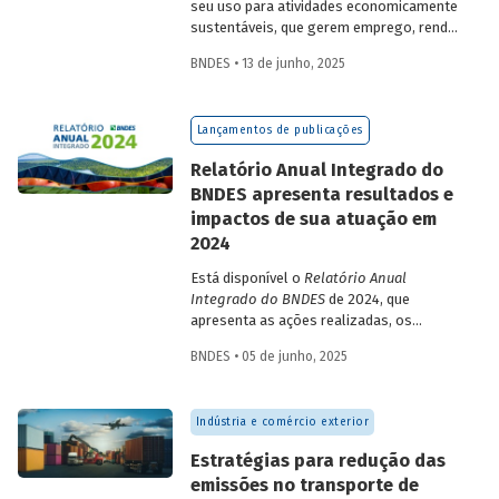
seu uso para atividades economicamente
sustentáveis, que gerem emprego, renda
e desenvolvimento para a população que
BNDES • 13 de junho, 2025
vive nessas regiões, não são excludentes.
O
Estudo Especial do BNDES 50
trata do
desafio para a gestão e preservação das
Lançamentos de publicações
florestas e da possibilidade de utilização
de instrumentos de parceria com o setor
Relatório Anual Integrado do
privado para viabilizar o desenvolvimento
BNDES apresenta resultados e
sustentável nessas regiões.
impactos de sua atuação em
2024
Está disponível o
Relatório Anual
Integrado do BNDES
de 2024, que
apresenta as ações realizadas, os
principais resultados e os impactos de
BNDES • 05 de junho, 2025
sua atuação no ano passado. O
documento mostra como o Banco
contribuiu com a retomada do
Indústria e comércio exterior
crescimento do país, tendo se fortalecido
como grande vetor da
Estratégias para redução das
neoindustrialização e do fomento à
emissões no transporte de
inovação, à transição energética, à