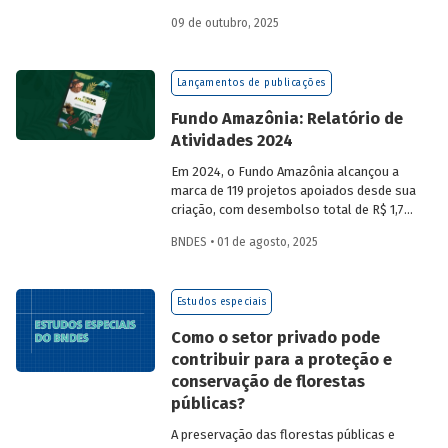
a partir da compra de créditos gerados
09 de outubro, 2025
por projetos de redução de emissões
e/ou de captura de carbono. O BNDES e o
MMA realizaram uma consulta pública
Lançamentos de publicações
sobre a certificação de carbono no
mercado voluntário do Brasil e reuniram
Fundo Amazônia: Relatório de
contribuições da sociedade civil,
Atividades 2024
especialistas e entidades do setor
visando avaliar os desafios e
Em 2024, o Fundo Amazônia alcançou a
oportunidades desse mercado. Conheça
marca de 119 projetos apoiados desde sua
os resultados.
criação, com desembolso total de R$ 1,76
bilhão. Informações detalhadas sobre
BNDES • 01 de agosto, 2025
sua atuação e os projetos estão reunidas
no relatório 2024.
Estudos especiais
Como o setor privado pode
contribuir para a proteção e
conservação de florestas
públicas?
A preservação das florestas públicas e