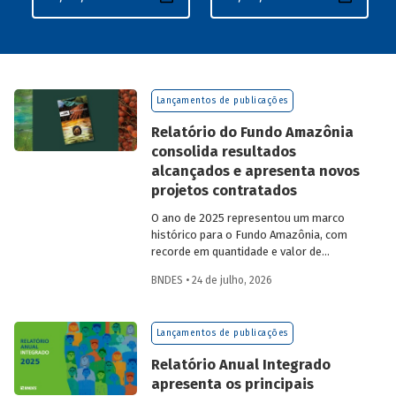
Lançamentos de publicações
Relatório do Fundo Amazônia
consolida resultados
alcançados e apresenta novos
projetos contratados
O ano de 2025 representou um marco
histórico para o Fundo Amazônia, com
recorde em quantidade e valor de
projetos aprovados, assim como em
BNDES • 24 de julho, 2026
desembolsos: foram 22 operações
aprovadas, no valor total de R$ 2,2
bilhões, além de R$ 387 milhões
Lançamentos de publicações
desembolsados. Ainda no período, foram
contratados 25 novos projetos.
Relatório Anual Integrado
apresenta os principais