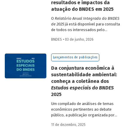
resultados e impactos da
atuação do BNDES em 2025
O
Relatório Anual Integrado do BNDES
de 2025
já está disponível para consulta
de todos os interessados pelo
desempenho do Banco, bem como por
BNDES • 03 de junho, 2026
sua prestação de contas. O documento
apresenta as ações realizadas, os
principais resultados, os impactos de sua
Lançamentos de publicações
atuação no ano, e mostra como o BNDES
permanece crescendo de forma
Da conjuntura econômica à
consistente e sólida, mesmo diante de
sustentabilidade ambiental:
cenários desafiadores.
conheça a coletânea dos
Estudos especiais do BNDES
2025
Um compilado de análises de temas
econômicos pertinentes ao debate
público, a publicação organizada por
Gilberto Borça e José Antônio Pereira de
11 de dezembro, 2025
Souza, economistas do BNDES, reúne 25
textos da série
Estudos especiais do