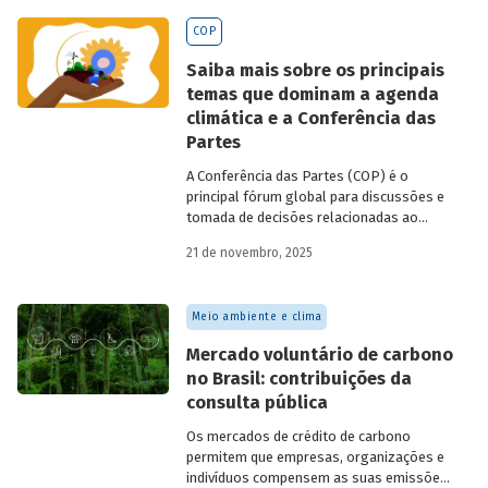
BNDES
divulgados ao longo de 2025.
COP
Saiba mais sobre os principais
temas que dominam a agenda
climática e a Conferência das
Partes
A Conferência das Partes (COP) é o
principal fórum global para discussões e
tomada de decisões relacionadas ao
enfrentamento da crise climática. Tendo
21 de novembro, 2025
em vista a urgência cada vez maior do
tema, o principal objetivo é garantir que
as discussões das mesas de negociações
Meio ambiente e clima
saiam do discurso e resultem em
compromissos, planos de ações e metas,
Mercado voluntário de carbono
com prazos e recursos definidos.
no Brasil: contribuições da
consulta pública
Os mercados de crédito de carbono
permitem que empresas, organizações e
indivíduos compensem as suas emissões