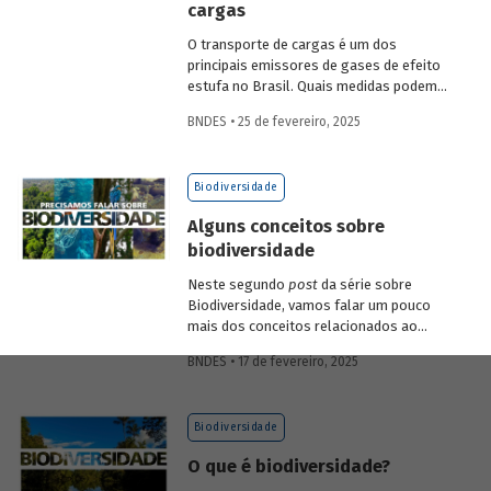
cargas
economia verde e aos investimentos de
longo prazo.
O transporte de cargas é um dos
principais emissores de gases de efeito
estufa no Brasil. Quais medidas podem
ser adotadas para reduzir seu impacto
BNDES • 25 de fevereiro, 2025
ambiental? Confira as estratégias que
podem tornar o setor mais sustentável.
Biodiversidade
Alguns conceitos sobre
biodiversidade
Neste segundo
post
da série sobre
Biodiversidade, vamos falar um pouco
mais dos conceitos relacionados ao
tema, como natureza, bioma, serviços
BNDES • 17 de fevereiro, 2025
ecossistêmicos, entre outros.
Biodiversidade
O que é biodiversidade?