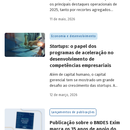
os principais destaques operacionais de
2025, tanto por recortes agregados
quanto em relação a atuações mais
11 de maio, 2026
específicas do Banco.
Economia e desenvolvimento
Startups
: o papel dos
programas de aceleração no
desenvolvimento de
competências empresariais
Além de capital humano, o capital
gerencial tem se mostrado um grande
desafio ao crescimento das
startups
. A
avaliação do BNDES Garagem demonstra
12 de março, 2026
como programas de aceleração têm
contribuído para a superação desse
desafio.
Lançamentos de publicações
Publicação sobre o BNDES Exim
marca os 35 anos de apoio do