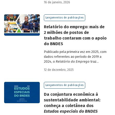
16 de janeiro, 2026
analisa a estratégia de diversificação das
fontes de recursos adotada pelo BNDES
diante dos atuais desafios de
Lançamentos de publicações
sustentabilidade social, ambiental e
climática.
Relatório do emprego: mais de
2 milhões de postos de
trabalho contaram com o apoio
do BNDES
Publicado pela primeira vez em 2025, com
dados referentes ao período de 2019 a
2024, o
Relatório do Emprego
traz
resultados relativos às contribuições da
12 de dezembro, 2025
atuação do Banco sobre o mercado de
trabalho, especificamente sobre os
empregos da economia.
Lançamentos de publicações
Da conjuntura econômica à
sustentabilidade ambiental:
conheça a coletânea dos
Estudos especiais do BNDES