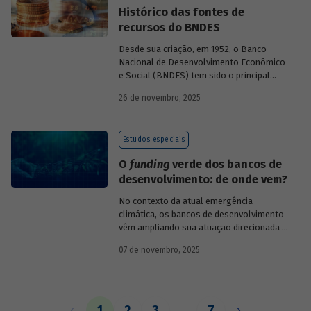
Histórico das fontes de
recursos do BNDES
Desde sua criação, em 1952, o Banco
Nacional de Desenvolvimento Econômico
e Social (BNDES) tem sido o principal
financiador do desenvolvimento
26 de novembro, 2025
brasileiro, ocupando um espaço central
na economia do país, principalmente em
momentos de crise, como as de 2008 e
Estudos especiais
da Covid-19, e no combate à emergência
climática. Para exercer esse papel, no
O
funding
verde dos bancos de
entanto, são necessárias sólidas fontes
desenvolvimento: de onde vem?
de recursos.
No contexto da atual emergência
climática, os bancos de desenvolvimento
vêm ampliando sua atuação direcionada à
descarbonização e preservação ambiental
07 de novembro, 2025
e, consequentemente, buscado novas
fontes de recursos para esse fim. O
Estudo especial do BNDES 61
analisa de
onde vem o
funding
verde dos principais
bancos de desenvolvimento, comparando
1
2
3
…
7