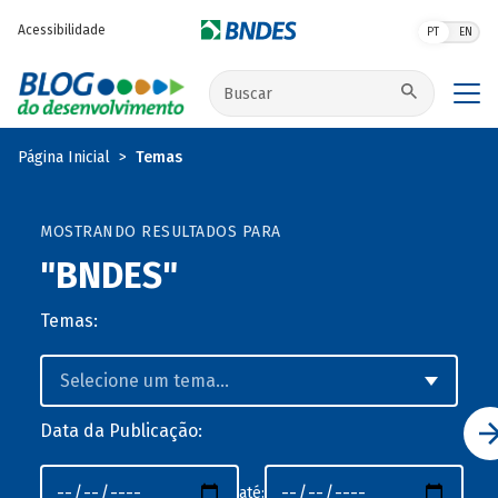
Pular para o conteúdo principal
Acessibilidade
PT
EN
Buscar no site
Página Inicial
Temas
MOSTRANDO RESULTADOS PARA
"BNDES"
Temas:
Data da Publicação:
até: