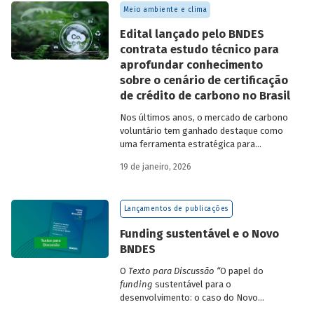
Meio ambiente e clima
Edital lançado pelo BNDES
contrata estudo técnico para
aprofundar conhecimento
sobre o cenário de certificação
de crédito de carbono no Brasil
Nos últimos anos, o mercado de carbono
voluntário tem ganhado destaque como
uma ferramenta estratégica para
empresas que buscam reduzir sua pegada
19 de janeiro, 2026
de carbono e demonstrar compromisso
climático.
Lançamentos de publicações
Funding sustentável e o Novo
BNDES
O
Texto para Discussão
“
O papel do
funding
sustentável para o
desenvolvimento: o caso do Novo
BNDES
”
, de autoria de João Emboava Vaz,