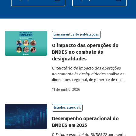
Lançamentos de publicações
O impacto das operações do
BNDES no combate às
desigualdades
O
Relatório de impacto das operações
no combate às desigualdades
analisa as
dimensões regional, de gênero e de raça,
que contribuem para a elevada
11 de junho, 2026
desigualdade de renda no Brasil, no
contexto das operações de crédito do
BNDES.
Estudos especiais
Desempenho operacional do
BNDES em 2025
O
Estudo especial do BNDES 72
apresenta