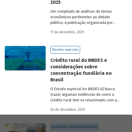
2025
Um compilado de análises de temas
econômicos pertinentes ao debate
público, a publicação organizada por
Gilberto Borça e José Antônio Pereira de
11 de dezembro, 2025
Souza, economistas do BNDES, reúne 25
textos da série
Estudos especiais do
BNDES
divulgados ao longo de 2025.
Estudos especiais
Crédito rural do BNDES e
considerações sobre
concentração fundiária no
Brasil
O
Estudo especial do BNDES 62
busca
trazer algumas evidências de como o
crédito rural tem se relacionado com a
concentração de terras no país e qual o
04 de dezembro, 2025
papel desempenhado pelo BNDES.
Economia e desenvolvimento