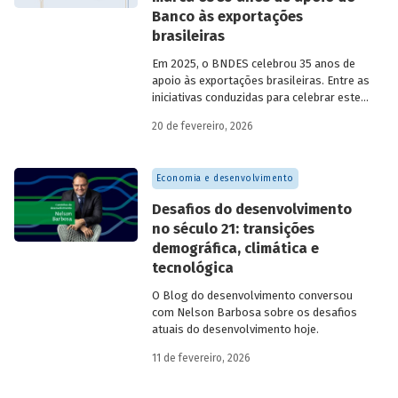
Banco às exportações
brasileiras
Em 2025, o BNDES celebrou 35 anos de
apoio às exportações brasileiras. Entre as
iniciativas conduzidas para celebrar este
marco, relevante tanto para a instituição
20 de fevereiro, 2026
quanto para a história do
desenvolvimento econômico e social do
Brasil, está o lançamento da publicação
Economia e desenvolvimento
“BNDES Exim: 35 anos de apoio às
exportações brasileiras”.
Desafios do desenvolvimento
no século 21: transições
demográfica, climática e
tecnológica
O Blog do desenvolvimento conversou
com Nelson Barbosa sobre os desafios
atuais do desenvolvimento hoje.
11 de fevereiro, 2026