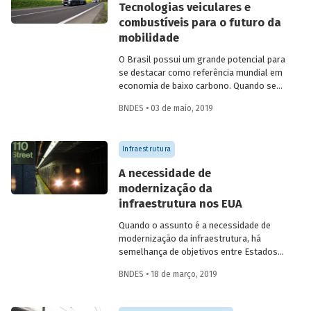
Tecnologias veiculares e
aeroportuárias no Brasil.
combustíveis para o futuro da
mobilidade
O Brasil possui um grande potencial para
se destacar como referência mundial em
economia de baixo carbono. Quando se
considera toda a matriz energética
BNDES • 03 de maio, 2019
brasileira, o país apresenta participação
de energias renováveis bem superior à
média mundial. Como o país tem uma
Infraestrutura
matriz elétrica majoritariamente limpa, as
atividades relacionadas ao setor de
A necessidade de
transportes respondem pela maior parte
modernização da
das emissões de gases de efeito estufa
infraestrutura nos EUA
oriundas da produção e da utilização de
energia, sobretudo pelo consumo de
Quando o assunto é a necessidade de
gasolina e diesel. Em entrevista com o
modernização da infraestrutura, há
Presidente da Datagro, Dr. Plinio Nastari,
semelhança de objetivos entre Estados
abordamos as principais questões
Unidos da América (EUA) e Brasil. Em
ligadas ao futuro da mobilidade,
BNDES • 18 de março, 2019
ambos, existe o diagnóstico de que os
discutindo o papel das novas tecnologias
investimentos totais no setor precisam
veiculares e combustíveis.
sair de níveis entre 2% e 2,5% do produto