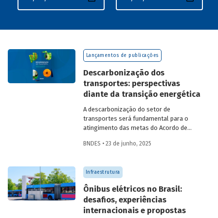
Lançamentos de publicações
Descarbonização dos
transportes: perspectivas
diante da transição energética
A descarbonização do setor de
transportes será fundamental para o
atingimento das metas do Acordo de
Paris. A recém-lançada publicação
BNDES • 23 de junho, 2025
Descarbonização dos transportes –
Perspectivas diante da transição
energética
aborda os desafios e
Infraestrutura
oportunidades para os setores
automotivo, de minerais críticos, de
Ônibus elétricos no Brasil:
biocombustíveis, de logística e de
desafios, experiências
mobilidade urbana nesse contexto, em
internacionais e propostas
uma discussão que engloba