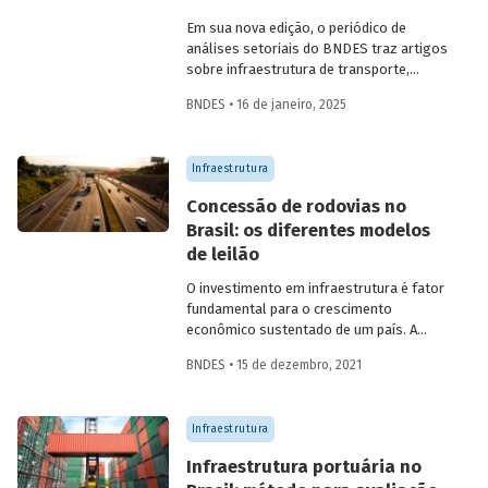
Em sua nova edição, o periódico de
análises setoriais do BNDES traz artigos
sobre infraestrutura de transporte,
mobilidade urbana, combustíveis
BNDES • 16 de janeiro, 2025
sustentáveis, mercado de aeronaves,
saúde e agroindústria.
Infraestrutura
Concessão de rodovias no
Brasil: os diferentes modelos
de leilão
O investimento em infraestrutura é fator
fundamental para o crescimento
econômico sustentado de um país. A
partir da década de 1990, no Brasil, as
BNDES • 15 de dezembro, 2021
concessões rodoviárias começaram a ser
utilizadas para reduzir a despesa pública,
sem comprometer os investimentos no
Infraestrutura
setor. Saiba mais sobre os diferentes
modelos de leilão adotados nas
Infraestrutura portuária no
concessões de rodovias realizadas no