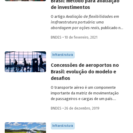
Brasil: método para avaliação
país.
de investimentos
O artigo
Avaliação de flexibilidades em
insfraestrutura portuária: uma
abordagem por oções reais
, publicado na
Revista do BNDES 53, apresenta uma
BNDES • 10 de fevereiro, 2021
resposta às dificuldades de investimento
nesse setor no Brasil, com a aplicação de
um modelo baseado na tomada de
Infraestrutura
decisão para a expansão de um terminal
portuário de contêineres brasileiro.
Concessões de aeroportos no
Brasil: evolução do modelo e
desafios
O transporte aéreo é um componente
importante da matriz de movimen­tação
de passageiros e cargas de um país.
Especialmente em um país de grandes
BNDES • 26 de dezembro, 2019
dimensões, como o Brasil, ele tem papel
relevante para viabilizar a integração
nacional e o fluxo comercial e turístico,
Infraestrutura
interno e externo. Saiba mais sobre a
evolução do modelo de concessões