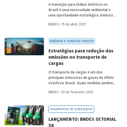
infraestrutura, neoindustrialização e
A transição para ônibus elétricos no
economia de baixo carbono
Brasil é uma necessidade ambiental e
simultaneamente.
uma oportunidade estratégica. Embora os
desafios sejam significativos,
BNDES • 15 de abril, 2025
experiências internacionais comprovam
que soluções inovadoras e políticas
públicas robustas podem acelerar essa
Indústria e comércio exterior
transformação.
Estratégias para redução das
emissões no transporte de
cargas
O transporte de cargas é um dos
principais emissores de gases de efeito
estufa no Brasil. Quais medidas podem
ser adotadas para reduzir seu impacto
BNDES • 25 de fevereiro, 2025
ambiental? Confira as estratégias que
podem tornar o setor mais sustentável.
Lançamentos de publicações
LANÇAMENTO: BNDES SETORIAL
58