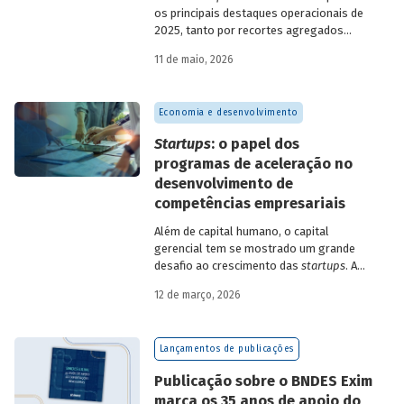
os principais destaques operacionais de
2025, tanto por recortes agregados
quanto em relação a atuações mais
11 de maio, 2026
específicas do Banco.
Economia e desenvolvimento
Startups
: o papel dos
programas de aceleração no
desenvolvimento de
competências empresariais
Além de capital humano, o capital
gerencial tem se mostrado um grande
desafio ao crescimento das
startups
. A
avaliação do BNDES Garagem demonstra
12 de março, 2026
como programas de aceleração têm
contribuído para a superação desse
desafio.
Lançamentos de publicações
Publicação sobre o BNDES Exim
marca os 35 anos de apoio do