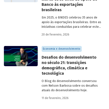
Banco às exportações
brasileiras
Em 2025, o BNDES celebrou 35 anos de
apoio às exportações brasileiras. Entre as
iniciativas conduzidas para celebrar este
marco, relevante tanto para a instituição
20 de fevereiro, 2026
quanto para a história do
desenvolvimento econômico e social do
Brasil, está o lançamento da publicação
Economia e desenvolvimento
“BNDES Exim: 35 anos de apoio às
exportações brasileiras”.
Desafios do desenvolvimento
no século 21: transições
demográfica, climática e
tecnológica
O Blog do desenvolvimento conversou
com Nelson Barbosa sobre os desafios
atuais do desenvolvimento hoje.
11 de fevereiro, 2026