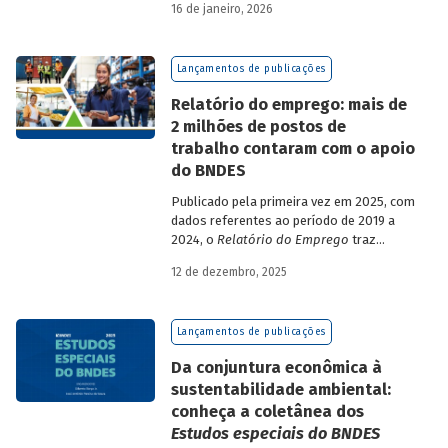
16 de janeiro, 2026
analisa a estratégia de diversificação das
fontes de recursos adotada pelo BNDES
diante dos atuais desafios de
Lançamentos de publicações
sustentabilidade social, ambiental e
climática.
Relatório do emprego: mais de
2 milhões de postos de
trabalho contaram com o apoio
do BNDES
Publicado pela primeira vez em 2025, com
dados referentes ao período de 2019 a
2024, o
Relatório do Emprego
traz
resultados relativos às contribuições da
12 de dezembro, 2025
atuação do Banco sobre o mercado de
trabalho, especificamente sobre os
empregos da economia.
Lançamentos de publicações
Da conjuntura econômica à
sustentabilidade ambiental:
conheça a coletânea dos
Estudos especiais do BNDES