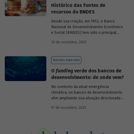
Histórico das fontes de
recursos do BNDES
Desde sua criação, em 1952, o Banco
Nacional de Desenvolvimento Econômico
e Social (BNDES) tem sido o principal
financiador do desenvolvimento
26 de novembro, 2025
brasileiro, ocupando um espaço central
na economia do país, principalmente em
momentos de crise, como as de 2008 e
Estudos especiais
da Covid-19, e no combate à emergência
climática. Para exercer esse papel, no
O
funding
verde dos bancos de
entanto, são necessárias sólidas fontes
desenvolvimento: de onde vem?
de recursos.
No contexto da atual emergência
climática, os bancos de desenvolvimento
vêm ampliando sua atuação direcionada à
descarbonização e preservação ambiental
07 de novembro, 2025
e, consequentemente, buscado novas
fontes de recursos para esse fim. O
Estudo especial do BNDES 61
analisa de
onde vem o
funding
verde dos principais
bancos de desenvolvimento, comparando
1
2
3
…
7