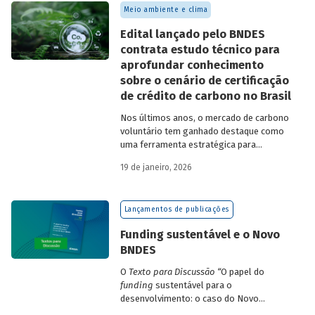
Meio ambiente e clima
Edital lançado pelo BNDES
contrata estudo técnico para
aprofundar conhecimento
sobre o cenário de certificação
de crédito de carbono no Brasil
Nos últimos anos, o mercado de carbono
voluntário tem ganhado destaque como
uma ferramenta estratégica para
empresas que buscam reduzir sua pegada
19 de janeiro, 2026
de carbono e demonstrar compromisso
climático.
Lançamentos de publicações
Funding sustentável e o Novo
BNDES
O
Texto para Discussão
“
O papel do
funding
sustentável para o
desenvolvimento: o caso do Novo
BNDES
”
, de autoria de João Emboava Vaz,