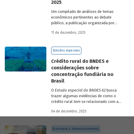
2025
Um compilado de análises de temas
econômicos pertinentes ao debate
público, a publicação organizada por
Gilberto Borça e José Antônio Pereira de
11 de dezembro, 2025
Souza, economistas do BNDES, reúne 25
textos da série
Estudos especiais do
BNDES
divulgados ao longo de 2025.
Estudos especiais
Crédito rural do BNDES e
considerações sobre
concentração fundiária no
Brasil
O
Estudo especial do BNDES 62
busca
trazer algumas evidências de como o
crédito rural tem se relacionado com a
concentração de terras no país e qual o
04 de dezembro, 2025
papel desempenhado pelo BNDES.
Economia e desenvolvimento