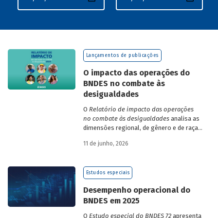
Lançamentos de publicações
O impacto das operações do
BNDES no combate às
desigualdades
O
Relatório de impacto das operações
no combate às desigualdades
analisa as
dimensões regional, de gênero e de raça,
que contribuem para a elevada
11 de junho, 2026
desigualdade de renda no Brasil, no
contexto das operações de crédito do
BNDES.
Estudos especiais
Desempenho operacional do
BNDES em 2025
O
Estudo especial do BNDES 72
apresenta