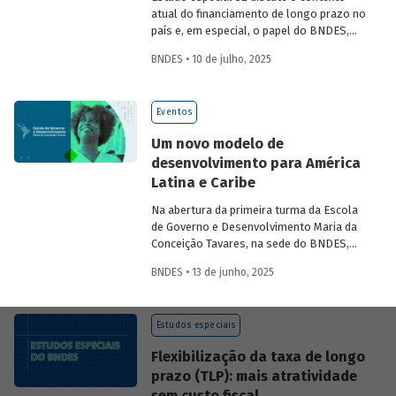
atual do financiamento de longo prazo no
país e, em especial, o papel do BNDES,
analisando seu posicionamento no
BNDES • 10 de julho, 2025
mercado de crédito e a evolução das
debêntures de infraestrutura no país.
Eventos
Um novo modelo de
desenvolvimento para América
Latina e Caribe
Na abertura da primeira turma da Escola
de Governo e Desenvolvimento Maria da
Conceição Tavares, na sede do BNDES,
Aloizio Mercadante, presidente do BNDES,
BNDES • 13 de junho, 2025
José Manuel Salazar-Xirinachs, Secretário
Executivo da Cepal e Esther Dweck,
Ministra de Gestão e Inovação para o
Estudos especiais
Setor Público debatarem um novo
modelo de desenvolvimento para a
Flexibilização da taxa de longo
região.
prazo (TLP): mais atratividade
sem custo fiscal