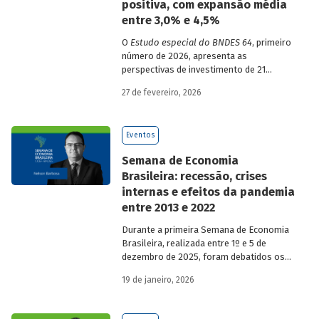
positiva, com expansão média
entre 3,0% e 4,5%
O
Estudo especial do BNDES 64
, primeiro
número de 2026, apresenta as
perspectivas de investimento de 21
setores da economia brasileira para o
27 de fevereiro, 2026
período de 2025 a 2029.
Eventos
Semana de Economia
Brasileira: recessão, crises
internas e efeitos da pandemia
entre 2013 e 2022
Durante a primeira Semana de Economia
Brasileira, realizada entre 1º e 5 de
dezembro de 2025, foram debatidos os
principais temas que marcaram a
19 de janeiro, 2026
economia do país nos últimos 40 anos,
com participação de acadêmicos e
economistas renomados.