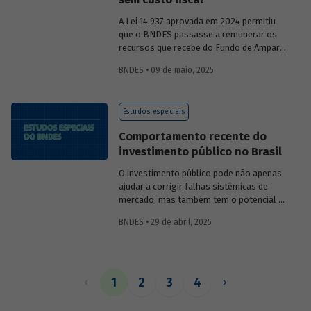
A Lei 14.937 aprovada em 2024 permitiu
que o BNDES passasse a remunerar os
recursos que recebe do Fundo de Amparo
ao Trabalhador (FAT) tanto pela Selic
BNDES • 09 de maio, 2025
quanto por taxas nominais prefixadas de
mercado. O
Estudo especial 47
analisa o
impacto dessa mudança na atratividade
Estudos especiais
do apoio do BNDES.
Comportamento recente do
investimento público no Brasil
O investimento público pode não apenas
ajudar a corrigir falhas sistêmicas de
mercado, mas também tem o potencial de
gerar externalidades positivas para a
BNDES • 29 de abril, 2025
economia, com efeitos multiplicadores e
aceleradores, bem como de coordenação.
O
Estudo especial do BNDES 46
dá um
panorama do comportamento agregado
do investi­mento público no Brasil nos
1
2
3
4
últimos anos, destacando sua
recuperação mais recente.