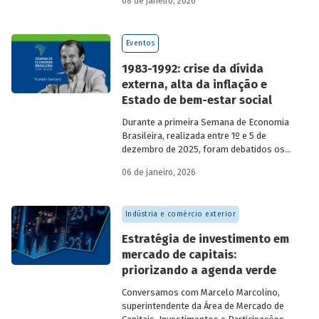
08 de janeiro, 2026
economia do país nos últimos 40 anos,
com participação de acadêmicos e
economistas renomados.
Eventos
1983-1992: crise da dívida
externa, alta da inflação e
Estado de bem-estar social
Durante a primeira Semana de Economia
Brasileira, realizada entre 1º e 5 de
dezembro de 2025, foram debatidos os
principais temas que marcaram a
06 de janeiro, 2026
economia do país nos últimos 40 anos,
com participação de acadêmicos e
economistas renomados.
Indústria e comércio exterior
Estratégia de investimento em
mercado de capitais:
priorizando a agenda verde
Conversamos com
Marcelo Marcolino,
superintendente da Área de Mercado de