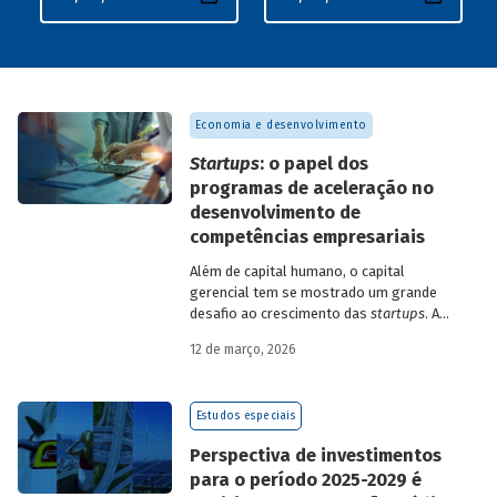
Economia e desenvolvimento
Startups
: o papel dos
programas de aceleração no
desenvolvimento de
competências empresariais
Além de capital humano, o capital
gerencial tem se mostrado um grande
desafio ao crescimento das
startups
. A
avaliação do BNDES Garagem demonstra
12 de março, 2026
como programas de aceleração têm
contribuído para a superação desse
desafio.
Estudos especiais
Perspectiva de investimentos
para o período 2025-2029 é