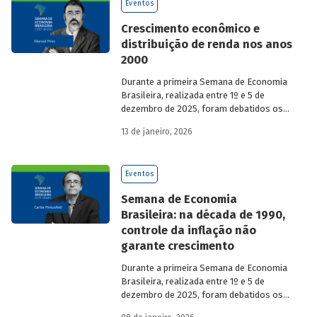
Eventos
Crescimento econômico e
distribuição de renda nos anos
2000
Durante a primeira Semana de Economia
Brasileira, realizada entre 1º e 5 de
dezembro de 2025, foram debatidos os
principais temas que marcaram a
13 de janeiro, 2026
economia do país nos últimos 40 anos,
com participação de acadêmicos e
economistas renomados.
Eventos
Semana de Economia
Brasileira: na década de 1990,
controle da inflação não
garante crescimento
Durante a primeira Semana de Economia
Brasileira, realizada entre 1º e 5 de
dezembro de 2025, foram debatidos os
principais temas que marcaram a