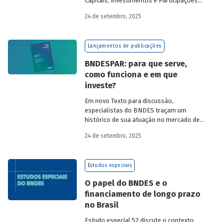
Capitais, Investimentos e Participações
do BNDES, e representantes de duas das
24 de setembro, 2025
novas empresas investidas pela
BNDESPAR – Vinicius Mazza, Diretor de
Finanças e Gente e Gestão da Santa Clara
Lançamentos de publicações
Agrociência Industrial, e Eduardo Couto,
CFO da Eve Air Mobility – sobre a
BNDESPAR: para que serve,
importância da atuação de bancos de
como funciona e em que
desenvolvimento no mercado de capitais,
investe?
a nova estratégia do BNDES e os planos
das investidas.
Em novo Texto para discussão,
especialistas do BNDES traçam um
histórico de sua atuação no mercado de
capitais, apontando a importância dessa
24 de setembro, 2025
atividade para o desenvolvimento e
explicando a nova estratégia de
investimentos da BNDESPAR.
Estudos especiais
O papel do BNDES e o
financiamento de longo prazo
no Brasil
Estudo especial 52 discute o contexto